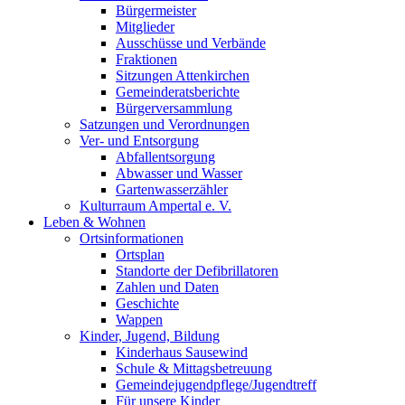
Bürgermeister
Mitglieder
Ausschüsse und Verbände
Fraktionen
Sitzungen Attenkirchen
Gemeinderatsberichte
Bürgerversammlung
Satzungen und Verordnungen
Ver- und Entsorgung
Abfallentsorgung
Abwasser und Wasser
Gartenwasserzähler
Kulturraum Ampertal e. V.
Leben & Wohnen
Ortsinformationen
Ortsplan
Standorte der Defibrillatoren
Zahlen und Daten
Geschichte
Wappen
Kinder, Jugend, Bildung
Kinderhaus Sausewind
Schule & Mittagsbetreuung
Gemeindejugendpflege/Jugendtreff
Für unsere Kinder