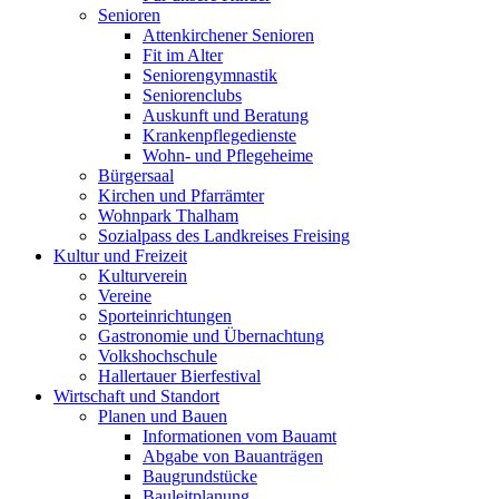
Senioren
Attenkirchener Senioren
Fit im Alter
Seniorengymnastik
Seniorenclubs
Auskunft und Beratung
Krankenpflegedienste
Wohn- und Pflegeheime
Bürgersaal
Kirchen und Pfarrämter
Wohnpark Thalham
Sozialpass des Landkreises Freising
Kultur und Freizeit
Kulturverein
Vereine
Sporteinrichtungen
Gastronomie und Übernachtung
Volkshochschule
Hallertauer Bierfestival
Wirtschaft und Standort
Planen und Bauen
Informationen vom Bauamt
Abgabe von Bauanträgen
Baugrundstücke
Bauleitplanung