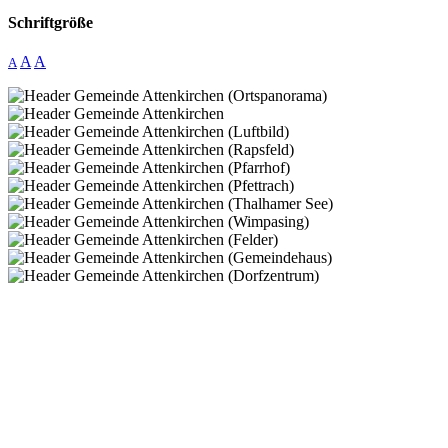
Schriftgröße
A
A
A