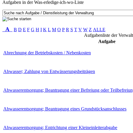
Aufgaben in der Was-erledige-ich-wo-Liste
A
B
D
E
F
G
H
I
K
L
M
O
P
R
S
T
V
W
Z
ALLE
Aufgabenliste der Verwal
Aufgabe
Abrechnung der Betriebskosten / Nebenkosten
Abwasser; Zahlung von Entwässerungsbeiträgen
Abwasserentsorgung; Beantragung einer Befreiung oder Teilbefrei
Abwasserentsorgung; Beantragung eines Grundstücksanschlusses
Abwasserentsorgung; Entrichtung einer Kleineinleiterabgabe