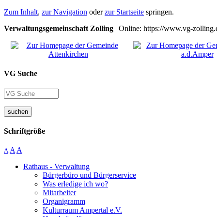
Zum Inhalt
,
zur Navigation
oder
zur Startseite
springen.
Verwaltungsgemeinschaft Zolling
| Online: https://www.vg-zolling.
VG Suche
suchen
Schriftgröße
A
A
A
Rathaus - Verwaltung
Bürgerbüro und Bürgerservice
Was erledige ich wo?
Mitarbeiter
Organigramm
Kulturraum Ampertal e.V.