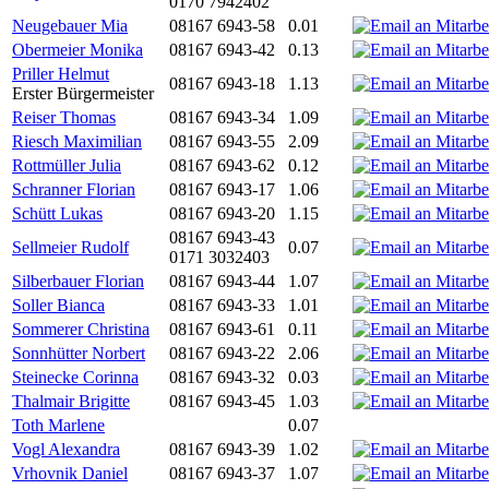
0170 7942402
Neugebauer Mia
08167 6943-58
0.01
Obermeier Monika
08167 6943-42
0.13
Priller Helmut
08167 6943-18
1.13
Erster Bürgermeister
Reiser Thomas
08167 6943-34
1.09
Riesch Maximilian
08167 6943-55
2.09
Rottmüller Julia
08167 6943-62
0.12
Schranner Florian
08167 6943-17
1.06
Schütt Lukas
08167 6943-20
1.15
08167 6943-43
Sellmeier Rudolf
0.07
0171 3032403
Silberbauer Florian
08167 6943-44
1.07
Soller Bianca
08167 6943-33
1.01
Sommerer Christina
08167 6943-61
0.11
Sonnhütter Norbert
08167 6943-22
2.06
Steinecke Corinna
08167 6943-32
0.03
Thalmair Brigitte
08167 6943-45
1.03
Toth Marlene
0.07
Vogl Alexandra
08167 6943-39
1.02
Vrhovnik Daniel
08167 6943-37
1.07