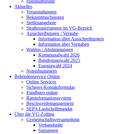
Haushaltspläne
Aktuelles
Veranstaltungen
Bekanntmachungen
Stellenangebote
Straßensperrungen im VG-Bereich
Ausschreibungen / Vergabe
Information über Ausschreibungen
Information über Vergaben
Wahlen / Abstimmungen
Kommunalwahl 2026
Bundestagswahl 2025
Europawahl 2024
Notrufnummern
Behördenservice Online
Online Services
Sicheres Kontaktformular
Fundbüro online
Ratsinformationssystem
Beschwerdemanagement
SEPA Lastschriftmandat
Über die VG-Zolling
Gemeinschaftsversammlung
Verbandsräte
Satzungen