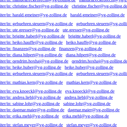
christine.fischer@vg-zolling.d
harald.gmeiner@vg-zolling.de
gebuehren.steuern@vg-zolli
ute.gresser@vg-zolling.de
brigitte.haberl@vg-zolling.de
heiko.hauffe@vg-zolling.de
finanzen@vg-zolling.de
diana.hilpert@vg-zolling.de
qendrim.hoxhaj@vg-zolling.d
heike.huber@vg-zolling.de
gebuehren.steuern@vg-zolli
mathias.kern@vg-zolling.de
eva.knoeckl@vg-zolling.de
andrea.liebl@vg-zolling.de
sabine.lohr@vg-zolling.de
dagmar.maier@vg-zolling.de
erika.mehl@vg-zolling.de
stefan.meyer@vg-zolling.de