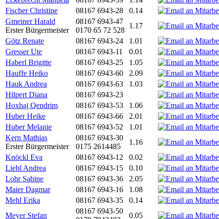
Fischer Christine
08167 6943-28
0.14
Gmeiner Harald
08167 6943-47
1.17
Erster Bürgermeister
0170 65 72 528
Götz Renate
08167 6943-24
1.01
Gresser Ute
08167 6943-11
0.01
Haberl Brigitte
08167 6943-25
1.05
Hauffe Heiko
08167 6943-60
2.09
Hauk Andrea
08167 6943-63
1.03
Hilpert Diana
08167 6943-23
Hoxhaj Qendrim
08167 6943-53
1.06
Huber Heike
08167 6943-66
2.01
Huber Melanie
08167 6943-52
1.01
Kern Mathias
08167 6943-30
1.16
Erster Bürgermeister
0175 2614485
Knöckl Eva
08167 6943-12
0.02
Liebl Andrea
08167 6943-15
0.10
Lohr Sabine
08167 6943-36
2.05
Maier Dagmar
08167 6943-16
1.08
Mehl Erika
08167 6943-35
0.14
08167 6943-50
Meyer Stefan
0.05