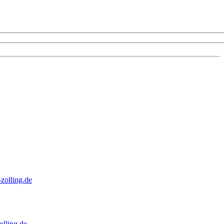
zolling.de
lling.de