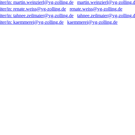
martin.weinzierl@vg-zolling.
renate.weiss@vg-zolling.de
tahnee.zeilmaier@vg-zolling.
kaemmerei@vg-zolling.de