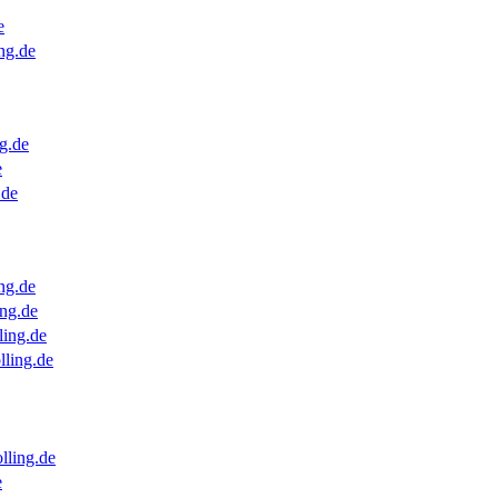
e
ng.de
g.de
e
.de
ng.de
ng.de
ling.de
lling.de
lling.de
e