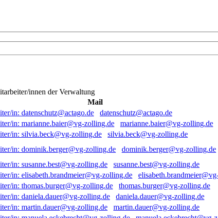
itarbeiter/innen der Verwaltung
Mail
datenschutz@actago.de
marianne.baier@vg-zolling.de
silvia.beck@vg-zolling.de
dominik.berger@vg-zolling.de
susanne.best@vg-zolling.de
elisabeth.brandmeier@vg-
thomas.burger@vg-zolling.de
daniela.dauer@vg-zolling.de
martin.dauer@vg-zolling.de
manuela.eckebrecht@vg-zo