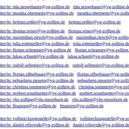
mia.neugebauer@vg-zolling.d
monika.obermeier@vg-zolli
helmut.priller@vg-zolling.de
thomas.reiser@vg-zolling.de
maximilian.riesch@vg-zollin
julia.rottmueller@vg-zolling.d
florian.schranner@vg-zolling
lukas.schuett@vg-zolling.de
rudolf.sellmeier@vg-zolling.de
florian.silberbauer@vg-zolli
gebuehren.steuern@vg-zolli
christina.sommerer@vg-zol
norbert.sonnhuetter@vg-zo
vhs-zolling@vhs-moosburg.de
finanzen@vg-zolling.de
vollstreckungsstelle@vg-zo
daniel.vrhovnik@vg-zolling.d