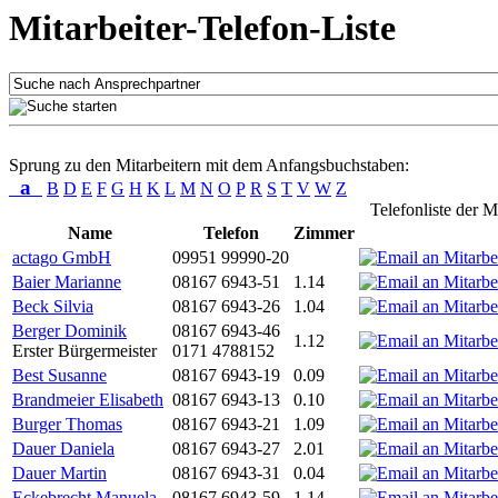
Mitarbeiter-Telefon-Liste
Sprung zu den Mitarbeitern mit dem Anfangsbuchstaben:
a
B
D
E
F
G
H
K
L
M
N
O
P
R
S
T
V
W
Z
Telefonliste der M
Name
Telefon
Zimmer
actago GmbH
09951 99990-20
Baier Marianne
08167 6943-51
1.14
Beck Silvia
08167 6943-26
1.04
Berger Dominik
08167 6943-46
1.12
Erster Bürgermeister
0171 4788152
Best Susanne
08167 6943-19
0.09
Brandmeier Elisabeth
08167 6943-13
0.10
Burger Thomas
08167 6943-21
1.09
Dauer Daniela
08167 6943-27
2.01
Dauer Martin
08167 6943-31
0.04
Eckebrecht Manuela
08167 6943-59
1.14