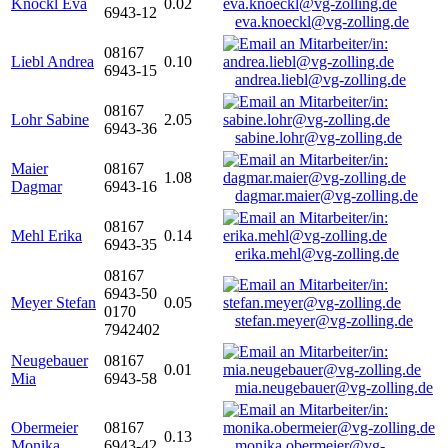
Knöckl Eva
0.02
6943-12
eva.knoeckl@vg-zolling.de
08167
Liebl Andrea
0.10
6943-15
andrea.liebl@vg-zolling.de
08167
Lohr Sabine
2.05
6943-36
sabine.lohr@vg-zolling.de
Maier
08167
1.08
Dagmar
6943-16
dagmar.maier@vg-zolling.de
08167
Mehl Erika
0.14
6943-35
erika.mehl@vg-zolling.de
08167
6943-50
Meyer Stefan
0.05
0170
stefan.meyer@vg-zolling.de
7942402
Neugebauer
08167
0.01
Mia
6943-58
mia.neugebauer@vg-zolling.de
Obermeier
08167
0.13
Monika
6943-42
monika.obermeier@vg-