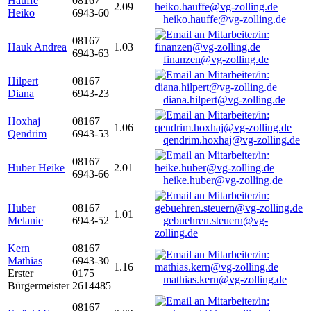
Hauffe
08167
2.09
Heiko
6943-60
heiko.hauffe@vg-zolling.de
08167
Hauk Andrea
1.03
6943-63
finanzen@vg-zolling.de
Hilpert
08167
Diana
6943-23
diana.hilpert@vg-zolling.de
Hoxhaj
08167
1.06
Qendrim
6943-53
qendrim.hoxhaj@vg-zolling.de
08167
Huber Heike
2.01
6943-66
heike.huber@vg-zolling.de
Huber
08167
1.01
Melanie
6943-52
gebuehren.steuern@vg-
zolling.de
Kern
08167
Mathias
6943-30
1.16
Erster
0175
mathias.kern@vg-zolling.de
Bürgermeister
2614485
08167