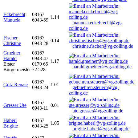
Eckebrecht
08167
1.14
Manuela
6943-59
manuela.eckebrecht@vg-
zolling.de
Fischer
08167
0.14
Christine
6943-28
christine.fischer@vg-zolling.de
Gmeiner
08167
Harald
6943-47
1.17
Erster
0170 65
harald.gmeiner@vg-zolling.de
Bürgermeister
72 528
08167
Götz Renate
1.01
6943-24
gebuehren.steuern@vg-
zolling.de
08167
Gresser Ute
0.01
6943-11
ute.gresser@vg-zolling.de
Haberl
08167
1.05
Brigitte
6943-25
brigitte.haberl@vg-zolling.de