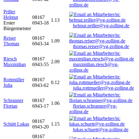
zolling.de
Priller
Helmut
08167
1.13
Erster
6943-18
helmut.priller@vg-zolling.de
Bürgermeister
Reiser
08167
1.09
Thomas
6943-34
thomas.reiser@vg-zolling.de
Riesch
08167
2.09
Maximilian
6943-55
maximilian.riesch@vg-
zolling.de
Rottmüller
08167
0.12
Julia
6943-62
julia.rottmueller@vg-zolling.de
Schranner
08167
1.06
Florian
6943-17
florian.schranner@vg-
zolling.de
08167
Schütt Lukas
1.15
6943-20
lukas.schuett@vg-zolling.de
08167