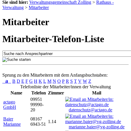
Sie sind hier:
Verwaltungsgemeinschaft Zolling
>
Rathaus -
Verwaltung
>
Mitarbeiter
Mitarbeiter
Mitarbeiter-Telefon-Liste
Sprung zu den Mitarbeitern mit dem Anfangsbuchstaben:
a
B
D
E
F
G
H
K
L
M
N
O
P
R
S
T
V
W
Z
Telefonliste der Mitarbeiter/innen der Verwaltung
Name
Telefon
Zimmer
Mail
09951
actago
99990-
GmbH
20
datenschutz@actago.de
Baier
08167
1.14
Marianne
6943-51
marianne.baier@vg-zolling.de