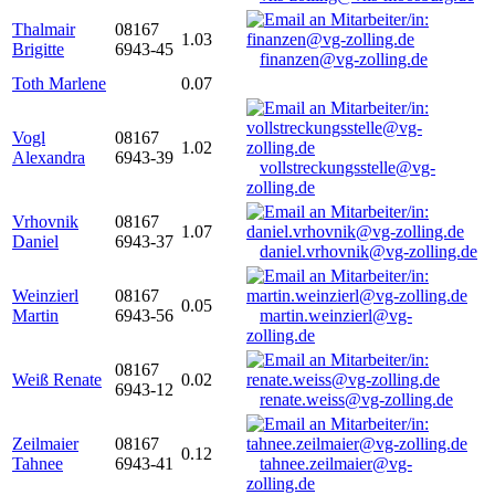
Thalmair
08167
1.03
Brigitte
6943-45
finanzen@vg-zolling.de
Toth Marlene
0.07
Vogl
08167
1.02
Alexandra
6943-39
vollstreckungsstelle@vg-
zolling.de
Vrhovnik
08167
1.07
Daniel
6943-37
daniel.vrhovnik@vg-zolling.de
Weinzierl
08167
0.05
Martin
6943-56
martin.weinzierl@vg-
zolling.de
08167
Weiß Renate
0.02
6943-12
renate.weiss@vg-zolling.de
Zeilmaier
08167
0.12
Tahnee
6943-41
tahnee.zeilmaier@vg-
zolling.de