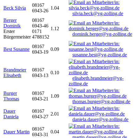
08167
Beck Silvia
1.04
6943-26
silvia.beck@vg-zolling.de
Berger
08167
Dominik
6943-46
1.12
Erster
0171
dominik.berger@vg-zolling.de
Bürgermeister
4788152
08167
Best Susanne
0.09
6943-19
susanne.best@vg-zolling.de
Brandmeier
08167
0.10
Elisabeth
6943-13
elisabeth.brandmeier@vg-
zolling.de
Burger
08167
1.09
Thomas
6943-21
thomas.burger@vg-zolling.de
Dauer
08167
2.01
Daniela
6943-27
daniela.dauer@vg-zolling.de
08167
Dauer Martin
0.04
6943-31
martin.dauer@vg-zolling.de