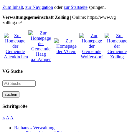
Zum Inhalt
,
zur Navigation
oder
zur Startseite
springen.
Verwaltungsgemeinschaft Zolling
| Online: https://www.vg-
zolling.de/
VG Suche
suchen
Schriftgröße
A
A
A
Rathaus - Verwaltung