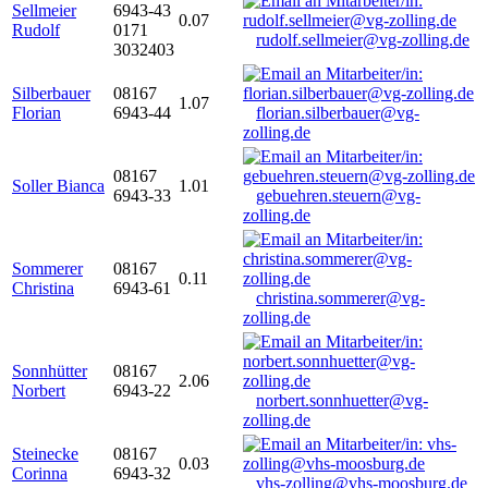
Sellmeier
6943-43
0.07
Rudolf
0171
rudolf.sellmeier@vg-zolling.de
3032403
Silberbauer
08167
1.07
Florian
6943-44
florian.silberbauer@vg-
zolling.de
08167
Soller Bianca
1.01
6943-33
gebuehren.steuern@vg-
zolling.de
Sommerer
08167
0.11
Christina
6943-61
christina.sommerer@vg-
zolling.de
Sonnhütter
08167
2.06
Norbert
6943-22
norbert.sonnhuetter@vg-
zolling.de
Steinecke
08167
0.03
Corinna
6943-32
vhs-zolling@vhs-moosburg.de