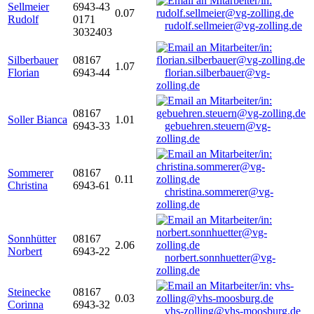
Sellmeier
6943-43
0.07
Rudolf
0171
rudolf.sellmeier@vg-zolling.de
3032403
Silberbauer
08167
1.07
Florian
6943-44
florian.silberbauer@vg-
zolling.de
08167
Soller Bianca
1.01
6943-33
gebuehren.steuern@vg-
zolling.de
Sommerer
08167
0.11
Christina
6943-61
christina.sommerer@vg-
zolling.de
Sonnhütter
08167
2.06
Norbert
6943-22
norbert.sonnhuetter@vg-
zolling.de
Steinecke
08167
0.03
Corinna
6943-32
vhs-zolling@vhs-moosburg.de