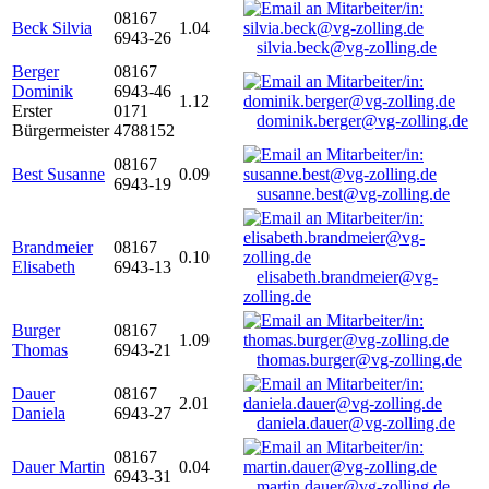
08167
Beck Silvia
1.04
6943-26
silvia.beck@vg-zolling.de
Berger
08167
Dominik
6943-46
1.12
Erster
0171
dominik.berger@vg-zolling.de
Bürgermeister
4788152
08167
Best Susanne
0.09
6943-19
susanne.best@vg-zolling.de
Brandmeier
08167
0.10
Elisabeth
6943-13
elisabeth.brandmeier@vg-
zolling.de
Burger
08167
1.09
Thomas
6943-21
thomas.burger@vg-zolling.de
Dauer
08167
2.01
Daniela
6943-27
daniela.dauer@vg-zolling.de
08167
Dauer Martin
0.04
6943-31
martin.dauer@vg-zolling.de