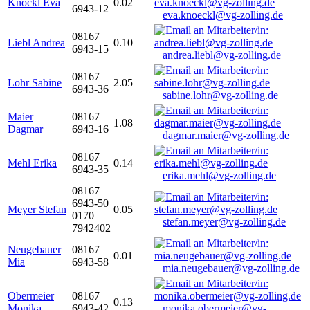
Knöckl Eva
0.02
6943-12
eva.knoeckl@vg-zolling.de
08167
Liebl Andrea
0.10
6943-15
andrea.liebl@vg-zolling.de
08167
Lohr Sabine
2.05
6943-36
sabine.lohr@vg-zolling.de
Maier
08167
1.08
Dagmar
6943-16
dagmar.maier@vg-zolling.de
08167
Mehl Erika
0.14
6943-35
erika.mehl@vg-zolling.de
08167
6943-50
Meyer Stefan
0.05
0170
stefan.meyer@vg-zolling.de
7942402
Neugebauer
08167
0.01
Mia
6943-58
mia.neugebauer@vg-zolling.de
Obermeier
08167
0.13
Monika
6943-42
monika.obermeier@vg-