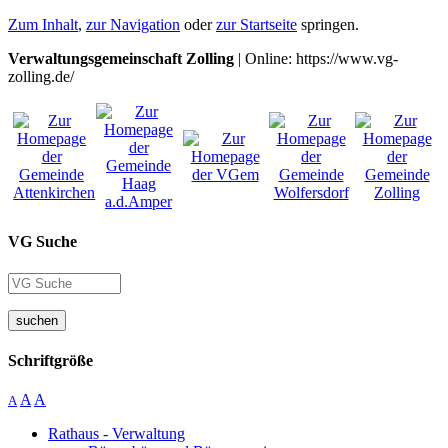
Zum Inhalt
,
zur Navigation
oder
zur Startseite
springen.
Verwaltungsgemeinschaft Zolling
| Online: https://www.vg-
zolling.de/
VG Suche
suchen
Schriftgröße
A
A
A
Rathaus - Verwaltung