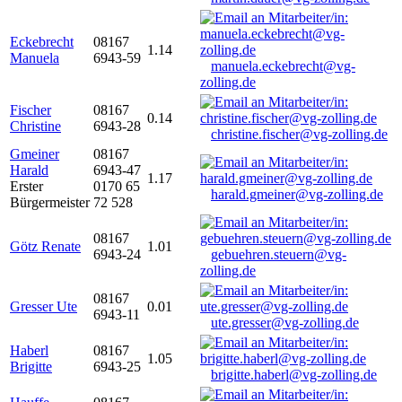
Eckebrecht
08167
1.14
Manuela
6943-59
manuela.eckebrecht@vg-
zolling.de
Fischer
08167
0.14
Christine
6943-28
christine.fischer@vg-zolling.de
Gmeiner
08167
Harald
6943-47
1.17
Erster
0170 65
harald.gmeiner@vg-zolling.de
Bürgermeister
72 528
08167
Götz Renate
1.01
6943-24
gebuehren.steuern@vg-
zolling.de
08167
Gresser Ute
0.01
6943-11
ute.gresser@vg-zolling.de
Haberl
08167
1.05
Brigitte
6943-25
brigitte.haberl@vg-zolling.de