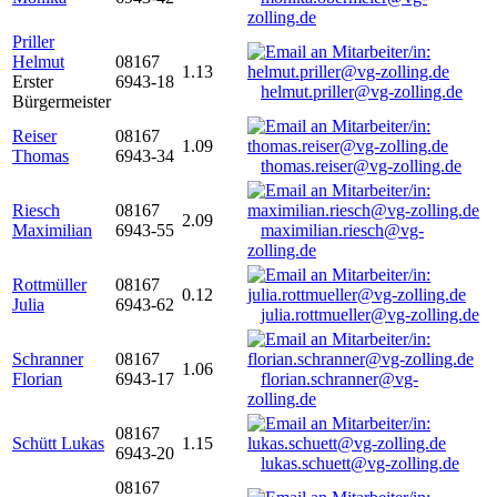
zolling.de
Priller
Helmut
08167
1.13
Erster
6943-18
helmut.priller@vg-zolling.de
Bürgermeister
Reiser
08167
1.09
Thomas
6943-34
thomas.reiser@vg-zolling.de
Riesch
08167
2.09
Maximilian
6943-55
maximilian.riesch@vg-
zolling.de
Rottmüller
08167
0.12
Julia
6943-62
julia.rottmueller@vg-zolling.de
Schranner
08167
1.06
Florian
6943-17
florian.schranner@vg-
zolling.de
08167
Schütt Lukas
1.15
6943-20
lukas.schuett@vg-zolling.de
08167