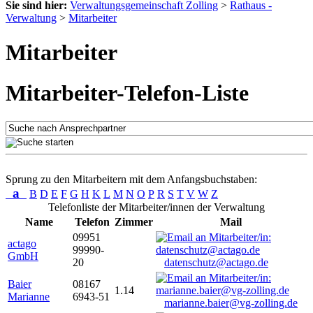
Sie sind hier:
Verwaltungsgemeinschaft Zolling
>
Rathaus -
Verwaltung
>
Mitarbeiter
Mitarbeiter
Mitarbeiter-Telefon-Liste
Sprung zu den Mitarbeitern mit dem Anfangsbuchstaben:
a
B
D
E
F
G
H
K
L
M
N
O
P
R
S
T
V
W
Z
Telefonliste der Mitarbeiter/innen der Verwaltung
Name
Telefon
Zimmer
Mail
09951
actago
99990-
GmbH
20
datenschutz@actago.de
Baier
08167
1.14
Marianne
6943-51
marianne.baier@vg-zolling.de