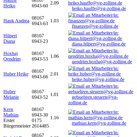
Hauffe
08167
2.09
Heiko
6943-60
heiko.hauffe@vg-zolling.de
08167
Hauk Andrea
1.03
6943-63
finanzen@vg-zolling.de
Hilpert
08167
Diana
6943-23
diana.hilpert@vg-zolling.de
Hoxhaj
08167
1.06
Qendrim
6943-53
qendrim.hoxhaj@vg-zolling.de
08167
Huber Heike
2.01
6943-66
heike.huber@vg-zolling.de
Huber
08167
1.01
Melanie
6943-52
gebuehren.steuern@vg-
zolling.de
Kern
08167
Mathias
6943-30
1.16
Erster
0175
mathias.kern@vg-zolling.de
Bürgermeister
2614485
08167