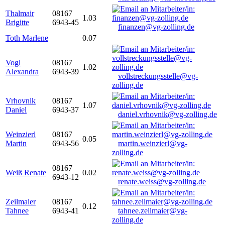
Thalmair
08167
1.03
Brigitte
6943-45
finanzen@vg-zolling.de
Toth Marlene
0.07
Vogl
08167
1.02
Alexandra
6943-39
vollstreckungsstelle@vg-
zolling.de
Vrhovnik
08167
1.07
Daniel
6943-37
daniel.vrhovnik@vg-zolling.de
Weinzierl
08167
0.05
Martin
6943-56
martin.weinzierl@vg-
zolling.de
08167
Weiß Renate
0.02
6943-12
renate.weiss@vg-zolling.de
Zeilmaier
08167
0.12
Tahnee
6943-41
tahnee.zeilmaier@vg-
zolling.de