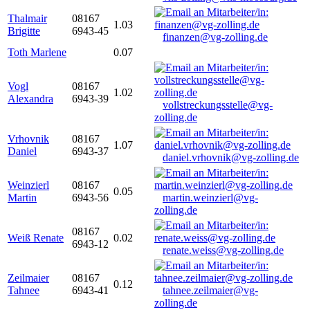
Thalmair
08167
1.03
Brigitte
6943-45
finanzen@vg-zolling.de
Toth Marlene
0.07
Vogl
08167
1.02
Alexandra
6943-39
vollstreckungsstelle@vg-
zolling.de
Vrhovnik
08167
1.07
Daniel
6943-37
daniel.vrhovnik@vg-zolling.de
Weinzierl
08167
0.05
Martin
6943-56
martin.weinzierl@vg-
zolling.de
08167
Weiß Renate
0.02
6943-12
renate.weiss@vg-zolling.de
Zeilmaier
08167
0.12
Tahnee
6943-41
tahnee.zeilmaier@vg-
zolling.de