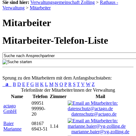
Sie sind hier:
Verwaltungsgemeinschaft Zolling
>
Rathaus -
Verwaltung
>
Mitarbeiter
Mitarbeiter
Mitarbeiter-Telefon-Liste
Sprung zu den Mitarbeitern mit dem Anfangsbuchstaben:
a
B
D
E
F
G
H
K
L
M
N
O
P
R
S
T
V
W
Z
Telefonliste der Mitarbeiter/innen der Verwaltung
Name
Telefon
Zimmer
Mail
09951
actago
99990-
GmbH
20
datenschutz@actago.de
Baier
08167
1.14
Marianne
6943-51
marianne.baier@vg-zolling.de