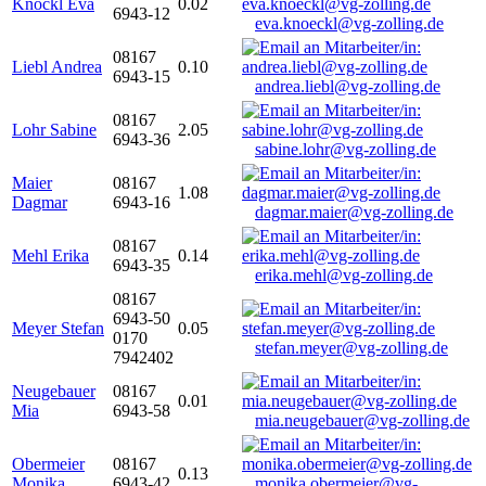
Knöckl Eva
0.02
6943-12
eva.knoeckl@vg-zolling.de
08167
Liebl Andrea
0.10
6943-15
andrea.liebl@vg-zolling.de
08167
Lohr Sabine
2.05
6943-36
sabine.lohr@vg-zolling.de
Maier
08167
1.08
Dagmar
6943-16
dagmar.maier@vg-zolling.de
08167
Mehl Erika
0.14
6943-35
erika.mehl@vg-zolling.de
08167
6943-50
Meyer Stefan
0.05
0170
stefan.meyer@vg-zolling.de
7942402
Neugebauer
08167
0.01
Mia
6943-58
mia.neugebauer@vg-zolling.de
Obermeier
08167
0.13
Monika
6943-42
monika.obermeier@vg-