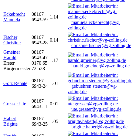
Eckebrecht
08167
1.14
Manuela
6943-59
manuela.eckebrecht@vg-
zolling.de
Fischer
08167
0.14
Christine
6943-28
christine.fischer@vg-zolling.de
Gmeiner
08167
Harald
6943-47
1.17
Erster
0170 65
harald.gmeiner@vg-zolling.de
Bürgermeister
72 528
08167
Götz Renate
1.01
6943-24
gebuehren.steuern@vg-
zolling.de
08167
Gresser Ute
0.01
6943-11
ute.gresser@vg-zolling.de
Haberl
08167
1.05
Brigitte
6943-25
brigitte.haberl@vg-zolling.de