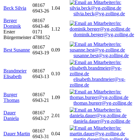
08167
Beck Silvia
1.04
6943-26
silvia.beck@vg-zolling.de
Berger
08167
Dominik
6943-46
1.12
Erster
0171
dominik.berger@vg-zolling.de
Bürgermeister
4788152
08167
Best Susanne
0.09
6943-19
susanne.best@vg-zolling.de
Brandmeier
08167
0.10
Elisabeth
6943-13
elisabeth.brandmeier@vg-
zolling.de
Burger
08167
1.09
Thomas
6943-21
thomas.burger@vg-zolling.de
Dauer
08167
2.01
Daniela
6943-27
daniela.dauer@vg-zolling.de
08167
Dauer Martin
0.04
6943-31
martin.dauer@vg-zolling.de