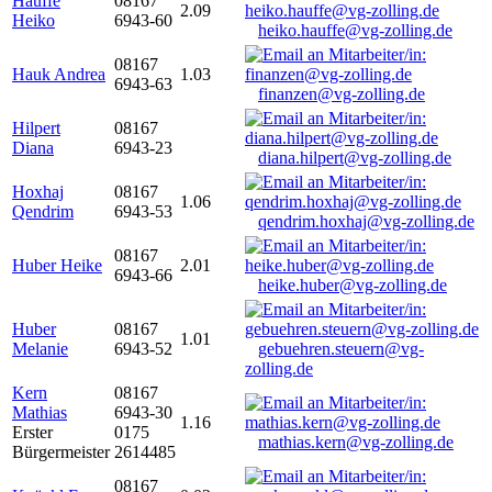
Hauffe
08167
2.09
Heiko
6943-60
heiko.hauffe@vg-zolling.de
08167
Hauk Andrea
1.03
6943-63
finanzen@vg-zolling.de
Hilpert
08167
Diana
6943-23
diana.hilpert@vg-zolling.de
Hoxhaj
08167
1.06
Qendrim
6943-53
qendrim.hoxhaj@vg-zolling.de
08167
Huber Heike
2.01
6943-66
heike.huber@vg-zolling.de
Huber
08167
1.01
Melanie
6943-52
gebuehren.steuern@vg-
zolling.de
Kern
08167
Mathias
6943-30
1.16
Erster
0175
mathias.kern@vg-zolling.de
Bürgermeister
2614485
08167