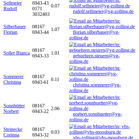
Sellmeier
6943-43
0.07
Rudolf
0171
rudolf.sellmeier@vg-zolling.de
3032403
Silberbauer
08167
1.07
Florian
6943-44
florian.silberbauer@vg-
zolling.de
08167
Soller Bianca
1.01
6943-33
gebuehren.steuern@vg-
zolling.de
Sommerer
08167
0.11
Christina
6943-61
christina.sommerer@vg-
zolling.de
Sonnhütter
08167
2.06
Norbert
6943-22
norbert.sonnhuetter@vg-
zolling.de
Steinecke
08167
0.03
Corinna
6943-32
vhs-zolling@vhs-moosburg.de