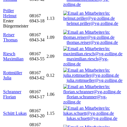
zolling.de
Priller
Helmut
08167
1.13
Erster
6943-18
helmut.priller@vg-zolling.de
Bürgermeister
Reiser
08167
1.09
Thomas
6943-34
thomas.reiser@vg-zolling.de
Riesch
08167
2.09
Maximilian
6943-55
maximilian.riesch@vg-
zolling.de
Rottmüller
08167
0.12
Julia
6943-62
julia.rottmueller@vg-zolling.de
Schranner
08167
1.06
Florian
6943-17
florian.schranner@vg-
zolling.de
08167
Schütt Lukas
1.15
6943-20
lukas.schuett@vg-zolling.de
08167