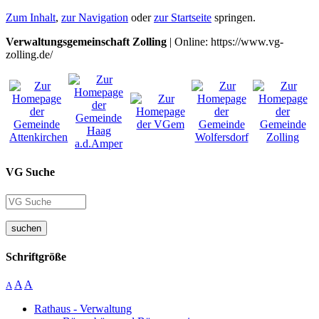
Zum Inhalt
,
zur Navigation
oder
zur Startseite
springen.
Verwaltungsgemeinschaft Zolling
| Online: https://www.vg-
zolling.de/
VG Suche
suchen
Schriftgröße
A
A
A
Rathaus - Verwaltung