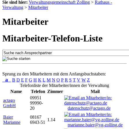
Sie sind hier:
Verwaltungsgemeinschaft Zolling
>
Rathaus -
Verwaltung
>
Mitarbeiter
Mitarbeiter
Mitarbeiter-Telefon-Liste
Sprung zu den Mitarbeitern mit dem Anfangsbuchstaben:
a
B
D
E
F
G
H
K
L
M
N
O
P
R
S
T
V
W
Z
Telefonliste der Mitarbeiter/innen der Verwaltung
Name
Telefon
Zimmer
Mail
09951
actago
99990-
GmbH
20
datenschutz@actago.de
Baier
08167
1.14
Marianne
6943-51
marianne.baier@vg-zolling.de