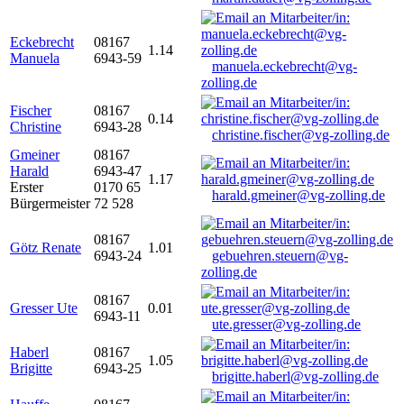
Eckebrecht
08167
1.14
Manuela
6943-59
manuela.eckebrecht@vg-
zolling.de
Fischer
08167
0.14
Christine
6943-28
christine.fischer@vg-zolling.de
Gmeiner
08167
Harald
6943-47
1.17
Erster
0170 65
harald.gmeiner@vg-zolling.de
Bürgermeister
72 528
08167
Götz Renate
1.01
6943-24
gebuehren.steuern@vg-
zolling.de
08167
Gresser Ute
0.01
6943-11
ute.gresser@vg-zolling.de
Haberl
08167
1.05
Brigitte
6943-25
brigitte.haberl@vg-zolling.de