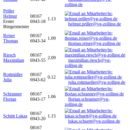
zolling.de
Priller
Helmut
08167
1.13
Erster
6943-18
helmut.priller@vg-zolling.de
Bürgermeister
Reiser
08167
1.09
Thomas
6943-34
thomas.reiser@vg-zolling.de
Riesch
08167
2.09
Maximilian
6943-55
maximilian.riesch@vg-
zolling.de
Rottmüller
08167
0.12
Julia
6943-62
julia.rottmueller@vg-zolling.de
Schranner
08167
1.06
Florian
6943-17
florian.schranner@vg-
zolling.de
08167
Schütt Lukas
1.15
6943-20
lukas.schuett@vg-zolling.de
08167