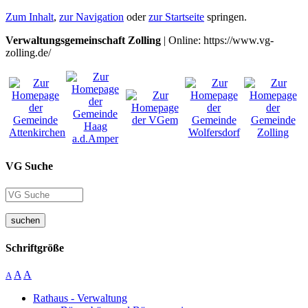
Zum Inhalt
,
zur Navigation
oder
zur Startseite
springen.
Verwaltungsgemeinschaft Zolling
| Online: https://www.vg-
zolling.de/
VG Suche
suchen
Schriftgröße
A
A
A
Rathaus - Verwaltung