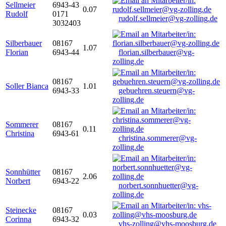
Sellmeier
6943-43
0.07
Rudolf
0171
rudolf.sellmeier@vg-zolling.de
3032403
Silberbauer
08167
1.07
Florian
6943-44
florian.silberbauer@vg-
zolling.de
08167
Soller Bianca
1.01
6943-33
gebuehren.steuern@vg-
zolling.de
Sommerer
08167
0.11
Christina
6943-61
christina.sommerer@vg-
zolling.de
Sonnhütter
08167
2.06
Norbert
6943-22
norbert.sonnhuetter@vg-
zolling.de
Steinecke
08167
0.03
Corinna
6943-32
vhs-zolling@vhs-moosburg.de