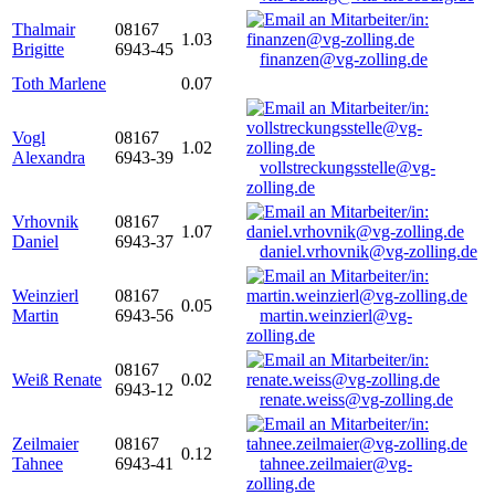
Thalmair
08167
1.03
Brigitte
6943-45
finanzen@vg-zolling.de
Toth Marlene
0.07
Vogl
08167
1.02
Alexandra
6943-39
vollstreckungsstelle@vg-
zolling.de
Vrhovnik
08167
1.07
Daniel
6943-37
daniel.vrhovnik@vg-zolling.de
Weinzierl
08167
0.05
Martin
6943-56
martin.weinzierl@vg-
zolling.de
08167
Weiß Renate
0.02
6943-12
renate.weiss@vg-zolling.de
Zeilmaier
08167
0.12
Tahnee
6943-41
tahnee.zeilmaier@vg-
zolling.de