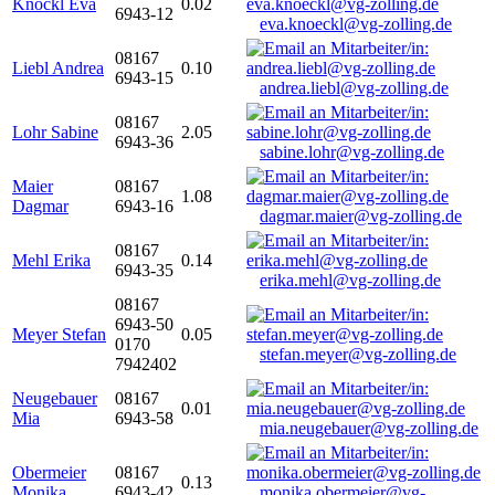
Knöckl Eva
0.02
6943-12
eva.knoeckl@vg-zolling.de
08167
Liebl Andrea
0.10
6943-15
andrea.liebl@vg-zolling.de
08167
Lohr Sabine
2.05
6943-36
sabine.lohr@vg-zolling.de
Maier
08167
1.08
Dagmar
6943-16
dagmar.maier@vg-zolling.de
08167
Mehl Erika
0.14
6943-35
erika.mehl@vg-zolling.de
08167
6943-50
Meyer Stefan
0.05
0170
stefan.meyer@vg-zolling.de
7942402
Neugebauer
08167
0.01
Mia
6943-58
mia.neugebauer@vg-zolling.de
Obermeier
08167
0.13
Monika
6943-42
monika.obermeier@vg-