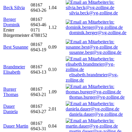
08167
Beck Silvia
1.04
6943-26
silvia.beck@vg-zolling.de
Berger
08167
Dominik
6943-46
1.12
Erster
0171
dominik.berger@vg-zolling.de
Bürgermeister
4788152
08167
Best Susanne
0.09
6943-19
susanne.best@vg-zolling.de
Brandmeier
08167
0.10
Elisabeth
6943-13
elisabeth.brandmeier@vg-
zolling.de
Burger
08167
1.09
Thomas
6943-21
thomas.burger@vg-zolling.de
Dauer
08167
2.01
Daniela
6943-27
daniela.dauer@vg-zolling.de
08167
Dauer Martin
0.04
6943-31
martin.dauer@vg-zolling.de