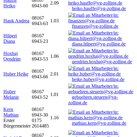
Hauffe
08167
2.09
Heiko
6943-60
heiko.hauffe@vg-zolling.de
08167
Hauk Andrea
1.03
6943-63
finanzen@vg-zolling.de
Hilpert
08167
Diana
6943-23
diana.hilpert@vg-zolling.de
Hoxhaj
08167
1.06
Qendrim
6943-53
qendrim.hoxhaj@vg-zolling.de
08167
Huber Heike
2.01
6943-66
heike.huber@vg-zolling.de
Huber
08167
1.01
Melanie
6943-52
gebuehren.steuern@vg-
zolling.de
Kern
08167
Mathias
6943-30
1.16
Erster
0175
mathias.kern@vg-zolling.de
Bürgermeister
2614485
08167