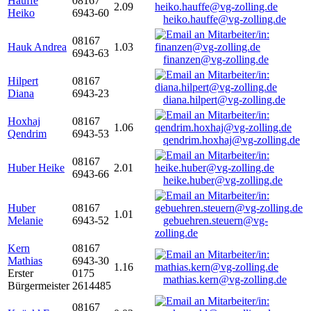
Hauffe
08167
2.09
Heiko
6943-60
heiko.hauffe@vg-zolling.de
08167
Hauk Andrea
1.03
6943-63
finanzen@vg-zolling.de
Hilpert
08167
Diana
6943-23
diana.hilpert@vg-zolling.de
Hoxhaj
08167
1.06
Qendrim
6943-53
qendrim.hoxhaj@vg-zolling.de
08167
Huber Heike
2.01
6943-66
heike.huber@vg-zolling.de
Huber
08167
1.01
Melanie
6943-52
gebuehren.steuern@vg-
zolling.de
Kern
08167
Mathias
6943-30
1.16
Erster
0175
mathias.kern@vg-zolling.de
Bürgermeister
2614485
08167