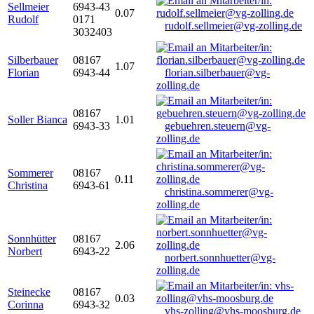
Sellmeier
6943-43
0.07
Rudolf
0171
rudolf.sellmeier@vg-zolling.de
3032403
Silberbauer
08167
1.07
Florian
6943-44
florian.silberbauer@vg-
zolling.de
08167
Soller Bianca
1.01
6943-33
gebuehren.steuern@vg-
zolling.de
Sommerer
08167
0.11
Christina
6943-61
christina.sommerer@vg-
zolling.de
Sonnhütter
08167
2.06
Norbert
6943-22
norbert.sonnhuetter@vg-
zolling.de
Steinecke
08167
0.03
Corinna
6943-32
vhs-zolling@vhs-moosburg.de