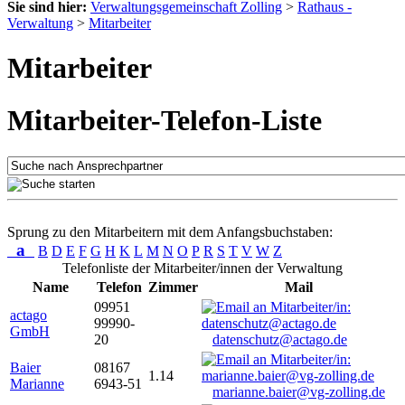
Sie sind hier:
Verwaltungsgemeinschaft Zolling
>
Rathaus -
Verwaltung
>
Mitarbeiter
Mitarbeiter
Mitarbeiter-Telefon-Liste
Sprung zu den Mitarbeitern mit dem Anfangsbuchstaben:
a
B
D
E
F
G
H
K
L
M
N
O
P
R
S
T
V
W
Z
Telefonliste der Mitarbeiter/innen der Verwaltung
Name
Telefon
Zimmer
Mail
09951
actago
99990-
GmbH
20
datenschutz@actago.de
Baier
08167
1.14
Marianne
6943-51
marianne.baier@vg-zolling.de