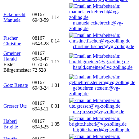
Eckebrecht
08167
1.14
Manuela
6943-59
manuela.eckebrecht@vg-
zolling.de
Fischer
08167
0.14
Christine
6943-28
christine.fischer@vg-zolling.de
Gmeiner
08167
Harald
6943-47
1.17
Erster
0170 65
harald.gmeiner@vg-zolling.de
Bürgermeister
72 528
08167
Götz Renate
1.01
6943-24
gebuehren.steuern@vg-
zolling.de
08167
Gresser Ute
0.01
6943-11
ute.gresser@vg-zolling.de
Haberl
08167
1.05
Brigitte
6943-25
brigitte.haberl@vg-zolling.de