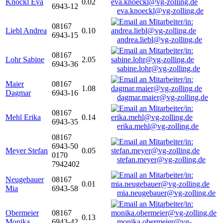
Knöckl Eva
0.02
6943-12
eva.knoeckl@vg-zolling.de
08167
Liebl Andrea
0.10
6943-15
andrea.liebl@vg-zolling.de
08167
Lohr Sabine
2.05
6943-36
sabine.lohr@vg-zolling.de
Maier
08167
1.08
Dagmar
6943-16
dagmar.maier@vg-zolling.de
08167
Mehl Erika
0.14
6943-35
erika.mehl@vg-zolling.de
08167
6943-50
Meyer Stefan
0.05
0170
stefan.meyer@vg-zolling.de
7942402
Neugebauer
08167
0.01
Mia
6943-58
mia.neugebauer@vg-zolling.de
Obermeier
08167
0.13
Monika
6943-42
monika.obermeier@vg-