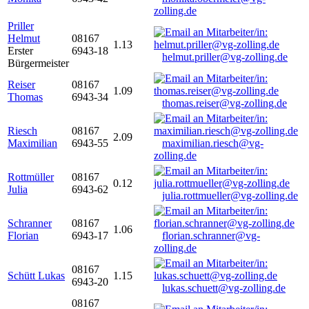
zolling.de
Priller
Helmut
08167
1.13
Erster
6943-18
helmut.priller@vg-zolling.de
Bürgermeister
Reiser
08167
1.09
Thomas
6943-34
thomas.reiser@vg-zolling.de
Riesch
08167
2.09
Maximilian
6943-55
maximilian.riesch@vg-
zolling.de
Rottmüller
08167
0.12
Julia
6943-62
julia.rottmueller@vg-zolling.de
Schranner
08167
1.06
Florian
6943-17
florian.schranner@vg-
zolling.de
08167
Schütt Lukas
1.15
6943-20
lukas.schuett@vg-zolling.de
08167