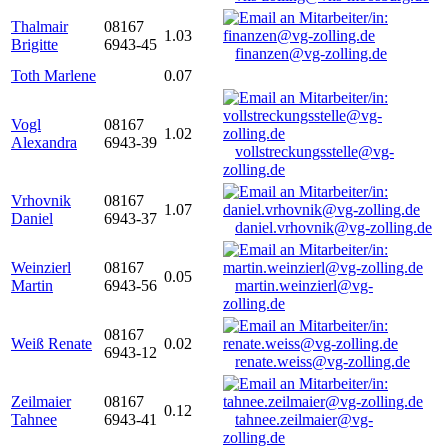
Thalmair
08167
1.03
Brigitte
6943-45
finanzen@vg-zolling.de
Toth Marlene
0.07
Vogl
08167
1.02
Alexandra
6943-39
vollstreckungsstelle@vg-
zolling.de
Vrhovnik
08167
1.07
Daniel
6943-37
daniel.vrhovnik@vg-zolling.de
Weinzierl
08167
0.05
Martin
6943-56
martin.weinzierl@vg-
zolling.de
08167
Weiß Renate
0.02
6943-12
renate.weiss@vg-zolling.de
Zeilmaier
08167
0.12
Tahnee
6943-41
tahnee.zeilmaier@vg-
zolling.de