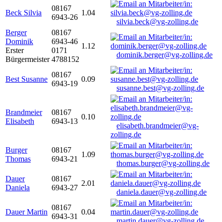
08167
Beck Silvia
1.04
6943-26
silvia.beck@vg-zolling.de
Berger
08167
Dominik
6943-46
1.12
Erster
0171
dominik.berger@vg-zolling.de
Bürgermeister
4788152
08167
Best Susanne
0.09
6943-19
susanne.best@vg-zolling.de
Brandmeier
08167
0.10
Elisabeth
6943-13
elisabeth.brandmeier@vg-
zolling.de
Burger
08167
1.09
Thomas
6943-21
thomas.burger@vg-zolling.de
Dauer
08167
2.01
Daniela
6943-27
daniela.dauer@vg-zolling.de
08167
Dauer Martin
0.04
6943-31
martin.dauer@vg-zolling.de