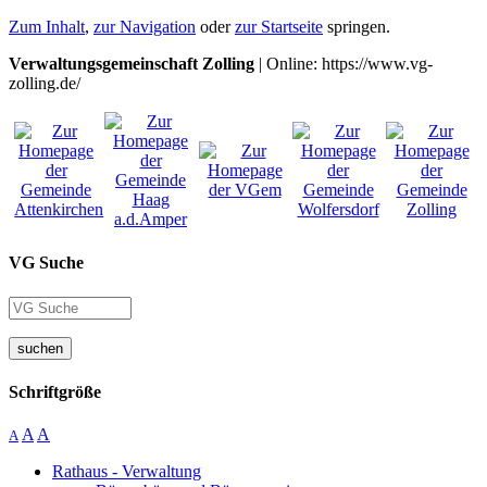
Zum Inhalt
,
zur Navigation
oder
zur Startseite
springen.
Verwaltungsgemeinschaft Zolling
| Online: https://www.vg-
zolling.de/
VG Suche
suchen
Schriftgröße
A
A
A
Rathaus - Verwaltung