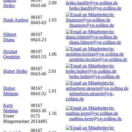
Hauffe
08167
2.09
Heiko
6943-60
heiko.hauffe@vg-zolling.de
08167
Hauk Andrea
1.03
6943-63
finanzen@vg-zolling.de
Hilpert
08167
Diana
6943-23
diana.hilpert@vg-zolling.de
Hoxhaj
08167
1.06
Qendrim
6943-53
qendrim.hoxhaj@vg-zolling.de
08167
Huber Heike
2.01
6943-66
heike.huber@vg-zolling.de
Huber
08167
1.01
Melanie
6943-52
gebuehren.steuern@vg-
zolling.de
Kern
08167
Mathias
6943-30
1.16
Erster
0175
mathias.kern@vg-zolling.de
Bürgermeister
2614485
08167