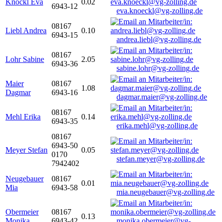
Knöckl Eva
0.02
6943-12
eva.knoeckl@vg-zolling.de
08167
Liebl Andrea
0.10
6943-15
andrea.liebl@vg-zolling.de
08167
Lohr Sabine
2.05
6943-36
sabine.lohr@vg-zolling.de
Maier
08167
1.08
Dagmar
6943-16
dagmar.maier@vg-zolling.de
08167
Mehl Erika
0.14
6943-35
erika.mehl@vg-zolling.de
08167
6943-50
Meyer Stefan
0.05
0170
stefan.meyer@vg-zolling.de
7942402
Neugebauer
08167
0.01
Mia
6943-58
mia.neugebauer@vg-zolling.de
Obermeier
08167
0.13
Monika
6943-42
monika.obermeier@vg-