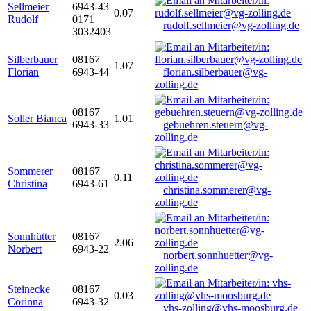
Sellmeier
6943-43
0.07
Rudolf
0171
rudolf.sellmeier@vg-zolling.de
3032403
Silberbauer
08167
1.07
Florian
6943-44
florian.silberbauer@vg-
zolling.de
08167
Soller Bianca
1.01
6943-33
gebuehren.steuern@vg-
zolling.de
Sommerer
08167
0.11
Christina
6943-61
christina.sommerer@vg-
zolling.de
Sonnhütter
08167
2.06
Norbert
6943-22
norbert.sonnhuetter@vg-
zolling.de
Steinecke
08167
0.03
Corinna
6943-32
vhs-zolling@vhs-moosburg.de