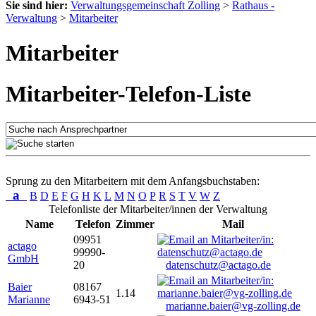
Sie sind hier:
Verwaltungsgemeinschaft Zolling
>
Rathaus -
Verwaltung
>
Mitarbeiter
Mitarbeiter
Mitarbeiter-Telefon-Liste
Sprung zu den Mitarbeitern mit dem Anfangsbuchstaben:
a
B
D
E
F
G
H
K
L
M
N
O
P
R
S
T
V
W
Z
Telefonliste der Mitarbeiter/innen der Verwaltung
Name
Telefon
Zimmer
Mail
09951
actago
99990-
GmbH
20
datenschutz@actago.de
Baier
08167
1.14
Marianne
6943-51
marianne.baier@vg-zolling.de