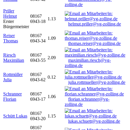
zolling.de
Priller
Helmut
08167
1.13
Erster
6943-18
helmut.priller@vg-zolling.de
Bürgermeister
Reiser
08167
1.09
Thomas
6943-34
thomas.reiser@vg-zolling.de
Riesch
08167
2.09
Maximilian
6943-55
maximilian.riesch@vg-
zolling.de
Rottmüller
08167
0.12
Julia
6943-62
julia.rottmueller@vg-zolling.de
Schranner
08167
1.06
Florian
6943-17
florian.schranner@vg-
zolling.de
08167
Schütt Lukas
1.15
6943-20
lukas.schuett@vg-zolling.de
08167