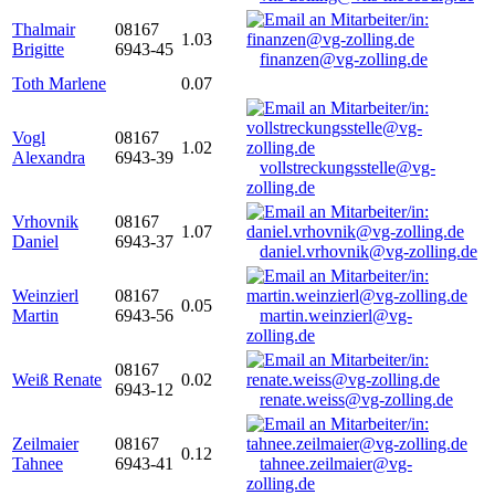
Thalmair
08167
1.03
Brigitte
6943-45
finanzen@vg-zolling.de
Toth Marlene
0.07
Vogl
08167
1.02
Alexandra
6943-39
vollstreckungsstelle@vg-
zolling.de
Vrhovnik
08167
1.07
Daniel
6943-37
daniel.vrhovnik@vg-zolling.de
Weinzierl
08167
0.05
Martin
6943-56
martin.weinzierl@vg-
zolling.de
08167
Weiß Renate
0.02
6943-12
renate.weiss@vg-zolling.de
Zeilmaier
08167
0.12
Tahnee
6943-41
tahnee.zeilmaier@vg-
zolling.de