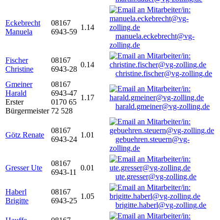
Eckebrecht
08167
1.14
Manuela
6943-59
manuela.eckebrecht@vg-
zolling.de
Fischer
08167
0.14
Christine
6943-28
christine.fischer@vg-zolling.de
Gmeiner
08167
Harald
6943-47
1.17
Erster
0170 65
harald.gmeiner@vg-zolling.de
Bürgermeister
72 528
08167
Götz Renate
1.01
6943-24
gebuehren.steuern@vg-
zolling.de
08167
Gresser Ute
0.01
6943-11
ute.gresser@vg-zolling.de
Haberl
08167
1.05
Brigitte
6943-25
brigitte.haberl@vg-zolling.de