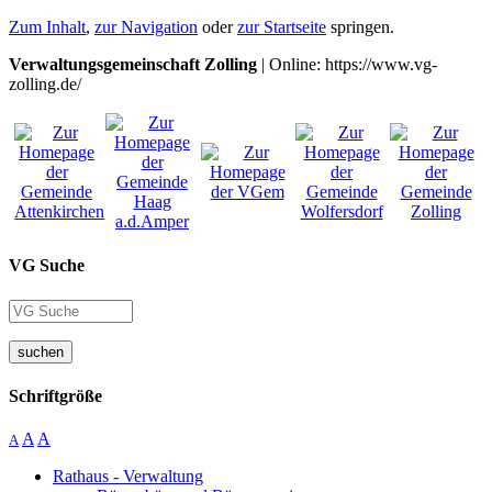
Zum Inhalt
,
zur Navigation
oder
zur Startseite
springen.
Verwaltungsgemeinschaft Zolling
| Online: https://www.vg-
zolling.de/
VG Suche
suchen
Schriftgröße
A
A
A
Rathaus - Verwaltung