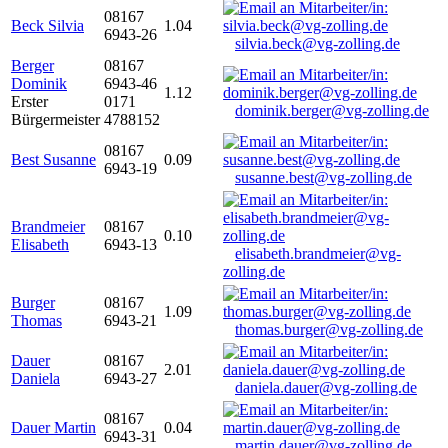
08167
Beck Silvia
1.04
6943-26
silvia.beck@vg-zolling.de
Berger
08167
Dominik
6943-46
1.12
Erster
0171
dominik.berger@vg-zolling.de
Bürgermeister
4788152
08167
Best Susanne
0.09
6943-19
susanne.best@vg-zolling.de
Brandmeier
08167
0.10
Elisabeth
6943-13
elisabeth.brandmeier@vg-
zolling.de
Burger
08167
1.09
Thomas
6943-21
thomas.burger@vg-zolling.de
Dauer
08167
2.01
Daniela
6943-27
daniela.dauer@vg-zolling.de
08167
Dauer Martin
0.04
6943-31
martin.dauer@vg-zolling.de