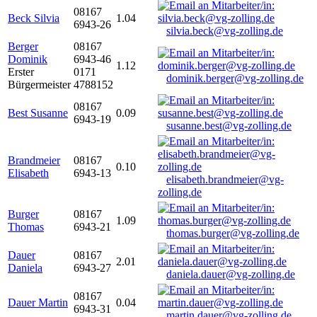
08167
Beck Silvia
1.04
6943-26
silvia.beck@vg-zolling.de
Berger
08167
Dominik
6943-46
1.12
Erster
0171
dominik.berger@vg-zolling.de
Bürgermeister
4788152
08167
Best Susanne
0.09
6943-19
susanne.best@vg-zolling.de
Brandmeier
08167
0.10
Elisabeth
6943-13
elisabeth.brandmeier@vg-
zolling.de
Burger
08167
1.09
Thomas
6943-21
thomas.burger@vg-zolling.de
Dauer
08167
2.01
Daniela
6943-27
daniela.dauer@vg-zolling.de
08167
Dauer Martin
0.04
6943-31
martin.dauer@vg-zolling.de