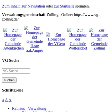
Zum Inhalt
,
zur Navigation
oder
zur Startseite
springen.
Verwaltungsgemeinschaft Zolling
| Online: https://www.vg-
zolling.de/
VG Suche
suchen
Schriftgröße
A
A
A
Rathaus - Verwaltung