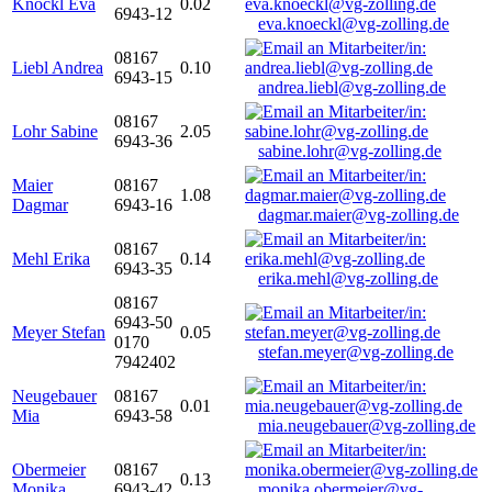
Knöckl Eva
0.02
6943-12
eva.knoeckl@vg-zolling.de
08167
Liebl Andrea
0.10
6943-15
andrea.liebl@vg-zolling.de
08167
Lohr Sabine
2.05
6943-36
sabine.lohr@vg-zolling.de
Maier
08167
1.08
Dagmar
6943-16
dagmar.maier@vg-zolling.de
08167
Mehl Erika
0.14
6943-35
erika.mehl@vg-zolling.de
08167
6943-50
Meyer Stefan
0.05
0170
stefan.meyer@vg-zolling.de
7942402
Neugebauer
08167
0.01
Mia
6943-58
mia.neugebauer@vg-zolling.de
Obermeier
08167
0.13
Monika
6943-42
monika.obermeier@vg-