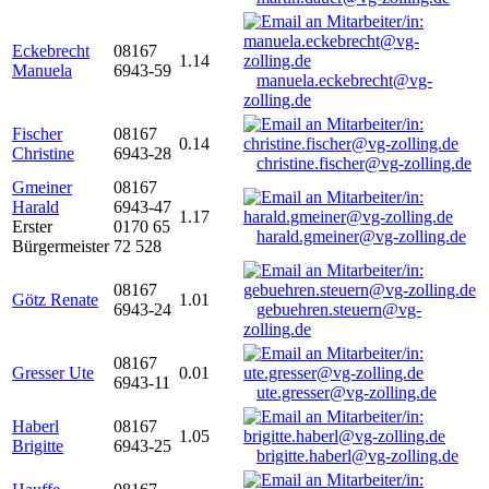
Eckebrecht
08167
1.14
Manuela
6943-59
manuela.eckebrecht@vg-
zolling.de
Fischer
08167
0.14
Christine
6943-28
christine.fischer@vg-zolling.de
Gmeiner
08167
Harald
6943-47
1.17
Erster
0170 65
harald.gmeiner@vg-zolling.de
Bürgermeister
72 528
08167
Götz Renate
1.01
6943-24
gebuehren.steuern@vg-
zolling.de
08167
Gresser Ute
0.01
6943-11
ute.gresser@vg-zolling.de
Haberl
08167
1.05
Brigitte
6943-25
brigitte.haberl@vg-zolling.de