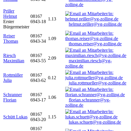
zolling.de
Priller
Helmut
08167
1.13
Erster
6943-18
helmut.priller@vg-zolling.de
Bürgermeister
Reiser
08167
1.09
Thomas
6943-34
thomas.reiser@vg-zolling.de
Riesch
08167
2.09
Maximilian
6943-55
maximilian.riesch@vg-
zolling.de
Rottmüller
08167
0.12
Julia
6943-62
julia.rottmueller@vg-zolling.de
Schranner
08167
1.06
Florian
6943-17
florian.schranner@vg-
zolling.de
08167
Schütt Lukas
1.15
6943-20
lukas.schuett@vg-zolling.de
08167