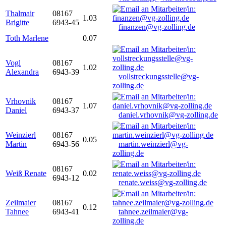
Thalmair
08167
1.03
Brigitte
6943-45
finanzen@vg-zolling.de
Toth Marlene
0.07
Vogl
08167
1.02
Alexandra
6943-39
vollstreckungsstelle@vg-
zolling.de
Vrhovnik
08167
1.07
Daniel
6943-37
daniel.vrhovnik@vg-zolling.de
Weinzierl
08167
0.05
Martin
6943-56
martin.weinzierl@vg-
zolling.de
08167
Weiß Renate
0.02
6943-12
renate.weiss@vg-zolling.de
Zeilmaier
08167
0.12
Tahnee
6943-41
tahnee.zeilmaier@vg-
zolling.de