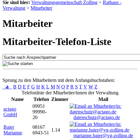
Sie sind hier:
Verwaltungsgemeinschaft Zolling
>
Rathaus -
Verwaltung
>
Mitarbeiter
Mitarbeiter
Mitarbeiter-Telefon-Liste
Sprung zu den Mitarbeitern mit dem Anfangsbuchstaben:
a
B
D
E
F
G
H
K
L
M
N
O
P
R
S
T
V
W
Z
Telefonliste der Mitarbeiter/innen der Verwaltung
Name
Telefon
Zimmer
Mail
09951
actago
99990-
GmbH
20
datenschutz@actago.de
Baier
08167
1.14
Marianne
6943-51
marianne.baier@vg-zolling.de