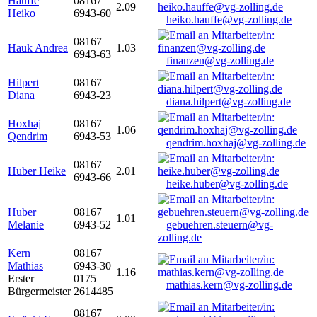
Hauffe
08167
2.09
Heiko
6943-60
heiko.hauffe@vg-zolling.de
08167
Hauk Andrea
1.03
6943-63
finanzen@vg-zolling.de
Hilpert
08167
Diana
6943-23
diana.hilpert@vg-zolling.de
Hoxhaj
08167
1.06
Qendrim
6943-53
qendrim.hoxhaj@vg-zolling.de
08167
Huber Heike
2.01
6943-66
heike.huber@vg-zolling.de
Huber
08167
1.01
Melanie
6943-52
gebuehren.steuern@vg-
zolling.de
Kern
08167
Mathias
6943-30
1.16
Erster
0175
mathias.kern@vg-zolling.de
Bürgermeister
2614485
08167