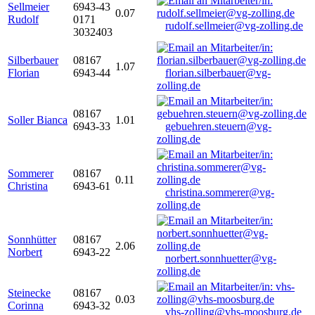
Sellmeier
6943-43
0.07
Rudolf
0171
rudolf.sellmeier@vg-zolling.de
3032403
Silberbauer
08167
1.07
Florian
6943-44
florian.silberbauer@vg-
zolling.de
08167
Soller Bianca
1.01
6943-33
gebuehren.steuern@vg-
zolling.de
Sommerer
08167
0.11
Christina
6943-61
christina.sommerer@vg-
zolling.de
Sonnhütter
08167
2.06
Norbert
6943-22
norbert.sonnhuetter@vg-
zolling.de
Steinecke
08167
0.03
Corinna
6943-32
vhs-zolling@vhs-moosburg.de