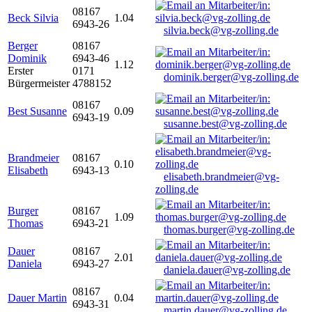
08167
Beck Silvia
1.04
6943-26
silvia.beck@vg-zolling.de
Berger
08167
Dominik
6943-46
1.12
Erster
0171
dominik.berger@vg-zolling.de
Bürgermeister
4788152
08167
Best Susanne
0.09
6943-19
susanne.best@vg-zolling.de
Brandmeier
08167
0.10
Elisabeth
6943-13
elisabeth.brandmeier@vg-
zolling.de
Burger
08167
1.09
Thomas
6943-21
thomas.burger@vg-zolling.de
Dauer
08167
2.01
Daniela
6943-27
daniela.dauer@vg-zolling.de
08167
Dauer Martin
0.04
6943-31
martin.dauer@vg-zolling.de