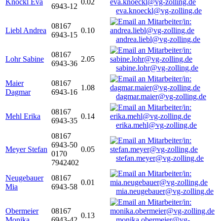
Knöckl Eva
0.02
6943-12
eva.knoeckl@vg-zolling.de
08167
Liebl Andrea
0.10
6943-15
andrea.liebl@vg-zolling.de
08167
Lohr Sabine
2.05
6943-36
sabine.lohr@vg-zolling.de
Maier
08167
1.08
Dagmar
6943-16
dagmar.maier@vg-zolling.de
08167
Mehl Erika
0.14
6943-35
erika.mehl@vg-zolling.de
08167
6943-50
Meyer Stefan
0.05
0170
stefan.meyer@vg-zolling.de
7942402
Neugebauer
08167
0.01
Mia
6943-58
mia.neugebauer@vg-zolling.de
Obermeier
08167
0.13
Monika
6943-42
monika.obermeier@vg-