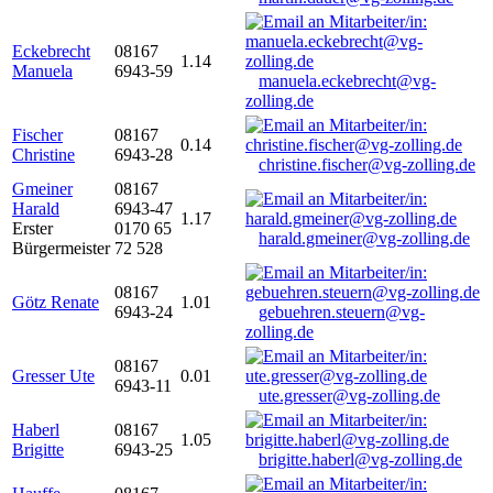
Eckebrecht
08167
1.14
Manuela
6943-59
manuela.eckebrecht@vg-
zolling.de
Fischer
08167
0.14
Christine
6943-28
christine.fischer@vg-zolling.de
Gmeiner
08167
Harald
6943-47
1.17
Erster
0170 65
harald.gmeiner@vg-zolling.de
Bürgermeister
72 528
08167
Götz Renate
1.01
6943-24
gebuehren.steuern@vg-
zolling.de
08167
Gresser Ute
0.01
6943-11
ute.gresser@vg-zolling.de
Haberl
08167
1.05
Brigitte
6943-25
brigitte.haberl@vg-zolling.de