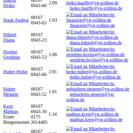
Hauffe
08167
2.09
Heiko
6943-60
heiko.hauffe@vg-zolling.de
08167
Hauk Andrea
1.03
6943-63
finanzen@vg-zolling.de
Hilpert
08167
Diana
6943-23
diana.hilpert@vg-zolling.de
Hoxhaj
08167
1.06
Qendrim
6943-53
qendrim.hoxhaj@vg-zolling.de
08167
Huber Heike
2.01
6943-66
heike.huber@vg-zolling.de
Huber
08167
1.01
Melanie
6943-52
gebuehren.steuern@vg-
zolling.de
Kern
08167
Mathias
6943-30
1.16
Erster
0175
mathias.kern@vg-zolling.de
Bürgermeister
2614485
08167