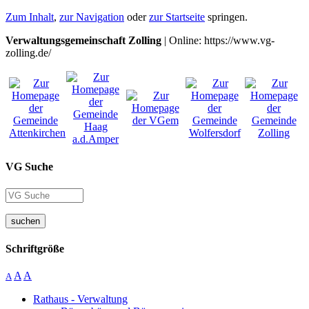
Zum Inhalt
,
zur Navigation
oder
zur Startseite
springen.
Verwaltungsgemeinschaft Zolling
| Online: https://www.vg-
zolling.de/
VG Suche
suchen
Schriftgröße
A
A
A
Rathaus - Verwaltung