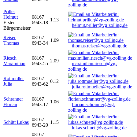
zolling.de
Priller
Helmut
08167
1.13
Erster
6943-18
helmut.priller@vg-zolling.de
Bürgermeister
Reiser
08167
1.09
Thomas
6943-34
thomas.reiser@vg-zolling.de
Riesch
08167
2.09
Maximilian
6943-55
maximilian.riesch@vg-
zolling.de
Rottmüller
08167
0.12
Julia
6943-62
julia.rottmueller@vg-zolling.de
Schranner
08167
1.06
Florian
6943-17
florian.schranner@vg-
zolling.de
08167
Schütt Lukas
1.15
6943-20
lukas.schuett@vg-zolling.de
08167