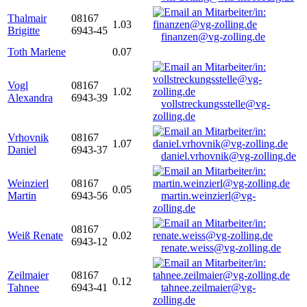
Thalmair
08167
1.03
Brigitte
6943-45
finanzen@vg-zolling.de
Toth Marlene
0.07
Vogl
08167
1.02
Alexandra
6943-39
vollstreckungsstelle@vg-
zolling.de
Vrhovnik
08167
1.07
Daniel
6943-37
daniel.vrhovnik@vg-zolling.de
Weinzierl
08167
0.05
Martin
6943-56
martin.weinzierl@vg-
zolling.de
08167
Weiß Renate
0.02
6943-12
renate.weiss@vg-zolling.de
Zeilmaier
08167
0.12
Tahnee
6943-41
tahnee.zeilmaier@vg-
zolling.de