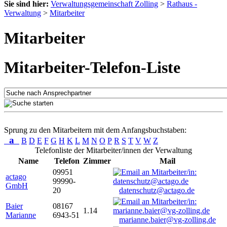
Sie sind hier:
Verwaltungsgemeinschaft Zolling
>
Rathaus -
Verwaltung
>
Mitarbeiter
Mitarbeiter
Mitarbeiter-Telefon-Liste
Sprung zu den Mitarbeitern mit dem Anfangsbuchstaben:
a
B
D
E
F
G
H
K
L
M
N
O
P
R
S
T
V
W
Z
Telefonliste der Mitarbeiter/innen der Verwaltung
Name
Telefon
Zimmer
Mail
09951
actago
99990-
GmbH
20
datenschutz@actago.de
Baier
08167
1.14
Marianne
6943-51
marianne.baier@vg-zolling.de