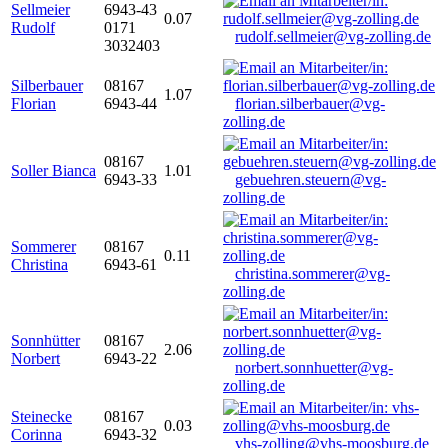
Sellmeier
6943-43
0.07
Rudolf
0171
rudolf.sellmeier@vg-zolling.de
3032403
Silberbauer
08167
1.07
Florian
6943-44
florian.silberbauer@vg-
zolling.de
08167
Soller Bianca
1.01
6943-33
gebuehren.steuern@vg-
zolling.de
Sommerer
08167
0.11
Christina
6943-61
christina.sommerer@vg-
zolling.de
Sonnhütter
08167
2.06
Norbert
6943-22
norbert.sonnhuetter@vg-
zolling.de
Steinecke
08167
0.03
Corinna
6943-32
vhs-zolling@vhs-moosburg.de