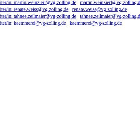
martin.weinzierl@vg-zolling.
renate.weiss@vg-zolling.de
tahnee.zeilmaier@vg-zolling.
kaemmerei@vg-zolling.de