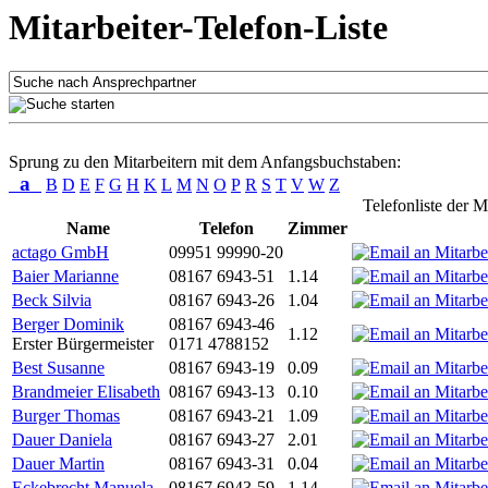
Mitarbeiter-Telefon-Liste
Sprung zu den Mitarbeitern mit dem Anfangsbuchstaben:
a
B
D
E
F
G
H
K
L
M
N
O
P
R
S
T
V
W
Z
Telefonliste der M
Name
Telefon
Zimmer
actago GmbH
09951 99990-20
Baier Marianne
08167 6943-51
1.14
Beck Silvia
08167 6943-26
1.04
Berger Dominik
08167 6943-46
1.12
Erster Bürgermeister
0171 4788152
Best Susanne
08167 6943-19
0.09
Brandmeier Elisabeth
08167 6943-13
0.10
Burger Thomas
08167 6943-21
1.09
Dauer Daniela
08167 6943-27
2.01
Dauer Martin
08167 6943-31
0.04
Eckebrecht Manuela
08167 6943-59
1.14