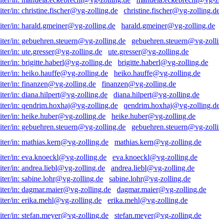
christine.fischer@vg-zolling.d
harald.gmeiner@vg-zolling.de
gebuehren.steuern@vg-zolli
ute.gresser@vg-zolling.de
brigitte.haberl@vg-zolling.de
heiko.hauffe@vg-zolling.de
finanzen@vg-zolling.de
diana.hilpert@vg-zolling.de
qendrim.hoxhaj@vg-zolling.d
heike.huber@vg-zolling.de
gebuehren.steuern@vg-zolli
mathias.kern@vg-zolling.de
eva.knoeckl@vg-zolling.de
andrea.liebl@vg-zolling.de
sabine.lohr@vg-zolling.de
dagmar.maier@vg-zolling.de
erika.mehl@vg-zolling.de
stefan.meyer@vg-zolling.de