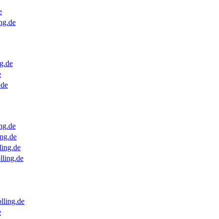
e
ng.de
g.de
e
.de
ng.de
ng.de
ling.de
lling.de
lling.de
e