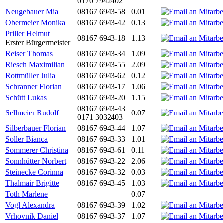
0170 7942402
Neugebauer Mia
08167 6943-58
0.01
Obermeier Monika
08167 6943-42
0.13
Priller Helmut
08167 6943-18
1.13
Erster Bürgermeister
Reiser Thomas
08167 6943-34
1.09
Riesch Maximilian
08167 6943-55
2.09
Rottmüller Julia
08167 6943-62
0.12
Schranner Florian
08167 6943-17
1.06
Schütt Lukas
08167 6943-20
1.15
08167 6943-43
Sellmeier Rudolf
0.07
0171 3032403
Silberbauer Florian
08167 6943-44
1.07
Soller Bianca
08167 6943-33
1.01
Sommerer Christina
08167 6943-61
0.11
Sonnhütter Norbert
08167 6943-22
2.06
Steinecke Corinna
08167 6943-32
0.03
Thalmair Brigitte
08167 6943-45
1.03
Toth Marlene
0.07
Vogl Alexandra
08167 6943-39
1.02
Vrhovnik Daniel
08167 6943-37
1.07