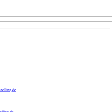
zolling.de
lling.de