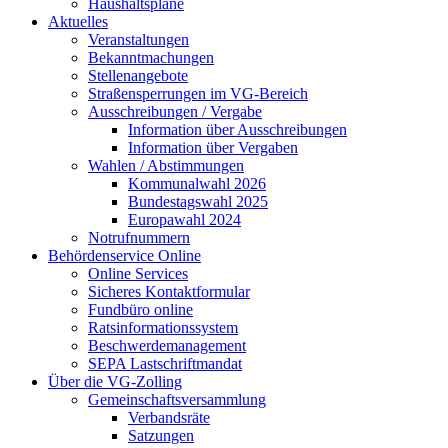
Haushaltspläne
Aktuelles
Veranstaltungen
Bekanntmachungen
Stellenangebote
Straßensperrungen im VG-Bereich
Ausschreibungen / Vergabe
Information über Ausschreibungen
Information über Vergaben
Wahlen / Abstimmungen
Kommunalwahl 2026
Bundestagswahl 2025
Europawahl 2024
Notrufnummern
Behördenservice Online
Online Services
Sicheres Kontaktformular
Fundbüro online
Ratsinformationssystem
Beschwerdemanagement
SEPA Lastschriftmandat
Über die VG-Zolling
Gemeinschaftsversammlung
Verbandsräte
Satzungen