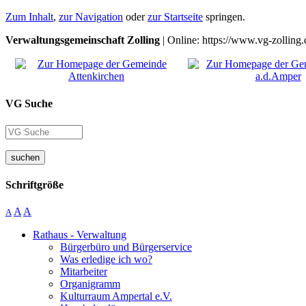
Zum Inhalt
,
zur Navigation
oder
zur Startseite
springen.
Verwaltungsgemeinschaft Zolling
| Online: https://www.vg-zolling.
VG Suche
suchen
Schriftgröße
A
A
A
Rathaus - Verwaltung
Bürgerbüro und Bürgerservice
Was erledige ich wo?
Mitarbeiter
Organigramm
Kulturraum Ampertal e.V.