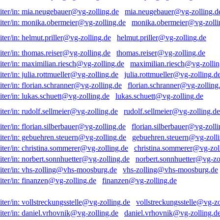
mia.neugebauer@vg-zolling.d
monika.obermeier@vg-zolli
helmut.priller@vg-zolling.de
thomas.reiser@vg-zolling.de
maximilian.riesch@vg-zollin
julia.rottmueller@vg-zolling.d
florian.schranner@vg-zolling
lukas.schuett@vg-zolling.de
rudolf.sellmeier@vg-zolling.de
florian.silberbauer@vg-zolli
gebuehren.steuern@vg-zolli
christina.sommerer@vg-zol
norbert.sonnhuetter@vg-zo
vhs-zolling@vhs-moosburg.de
finanzen@vg-zolling.de
vollstreckungsstelle@vg-zo
daniel.vrhovnik@vg-zolling.d