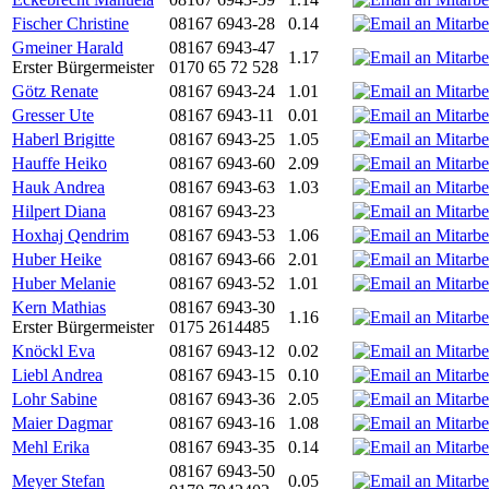
Fischer Christine
08167 6943-28
0.14
Gmeiner Harald
08167 6943-47
1.17
Erster Bürgermeister
0170 65 72 528
Götz Renate
08167 6943-24
1.01
Gresser Ute
08167 6943-11
0.01
Haberl Brigitte
08167 6943-25
1.05
Hauffe Heiko
08167 6943-60
2.09
Hauk Andrea
08167 6943-63
1.03
Hilpert Diana
08167 6943-23
Hoxhaj Qendrim
08167 6943-53
1.06
Huber Heike
08167 6943-66
2.01
Huber Melanie
08167 6943-52
1.01
Kern Mathias
08167 6943-30
1.16
Erster Bürgermeister
0175 2614485
Knöckl Eva
08167 6943-12
0.02
Liebl Andrea
08167 6943-15
0.10
Lohr Sabine
08167 6943-36
2.05
Maier Dagmar
08167 6943-16
1.08
Mehl Erika
08167 6943-35
0.14
08167 6943-50
Meyer Stefan
0.05