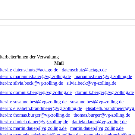
itarbeiter/innen der Verwaltung
Mail
datenschutz@actago.de
marianne.baier@vg-zolling.de
silvia.beck@vg-zolling.de
dominik.berger@vg-zolling.de
susanne.best@vg-zolling.de
elisabeth.brandmeier@vg-
thomas.burger@vg-zolling.de
daniela.dauer@vg-zolling.de
martin.dauer@vg-zolling.de
manuela.eckebrecht@vg-zo