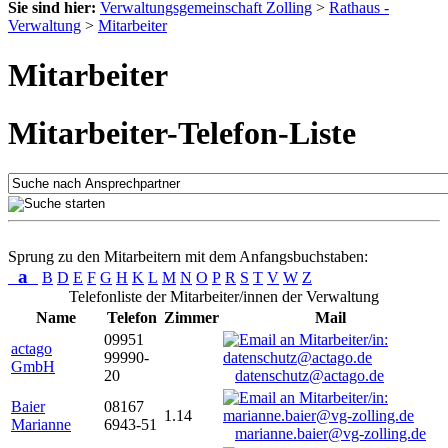
Sie sind hier:
Verwaltungsgemeinschaft Zolling
>
Rathaus -
Verwaltung
>
Mitarbeiter
Mitarbeiter
Mitarbeiter-Telefon-Liste
Sprung zu den Mitarbeitern mit dem Anfangsbuchstaben:
a
B
D
E
F
G
H
K
L
M
N
O
P
R
S
T
V
W
Z
Telefonliste der Mitarbeiter/innen der Verwaltung
Name
Telefon
Zimmer
Mail
09951
actago
99990-
GmbH
20
datenschutz@actago.de
Baier
08167
1.14
Marianne
6943-51
marianne.baier@vg-zolling.de