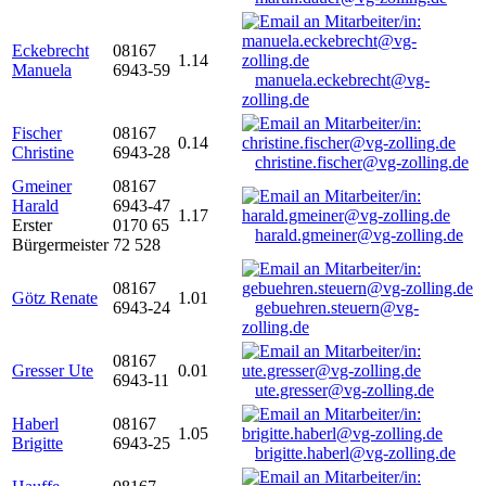
Eckebrecht
08167
1.14
Manuela
6943-59
manuela.eckebrecht@vg-
zolling.de
Fischer
08167
0.14
Christine
6943-28
christine.fischer@vg-zolling.de
Gmeiner
08167
Harald
6943-47
1.17
Erster
0170 65
harald.gmeiner@vg-zolling.de
Bürgermeister
72 528
08167
Götz Renate
1.01
6943-24
gebuehren.steuern@vg-
zolling.de
08167
Gresser Ute
0.01
6943-11
ute.gresser@vg-zolling.de
Haberl
08167
1.05
Brigitte
6943-25
brigitte.haberl@vg-zolling.de