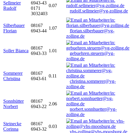
Sellmeier
6943-43
0.07
Rudolf
0171
rudolf.sellmeier@vg-zolling.de
3032403
Silberbauer
08167
1.07
Florian
6943-44
florian.silberbauer@vg-
zolling.de
08167
Soller Bianca
1.01
6943-33
gebuehren.steuern@vg-
zolling.de
Sommerer
08167
0.11
Christina
6943-61
christina.sommerer@vg-
zolling.de
Sonnhütter
08167
2.06
Norbert
6943-22
norbert.sonnhuetter@vg-
zolling.de
Steinecke
08167
0.03
Corinna
6943-32
vhs-zolling@vhs-moosburg.de