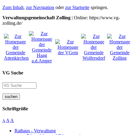
Zum Inhalt
,
zur Navigation
oder
zur Startseite
springen.
Verwaltungsgemeinschaft Zolling
| Online: https://www.vg-
zolling.de/
VG Suche
suchen
Schriftgröße
A
A
A
Rathaus - Verwaltung