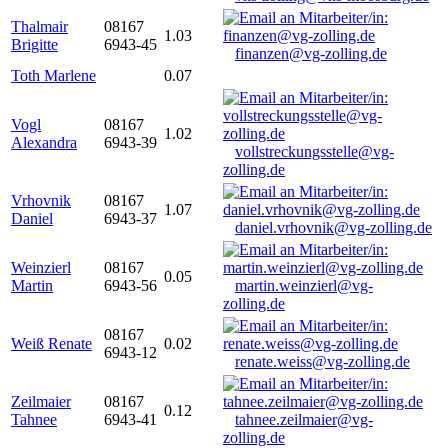
Thalmair
08167
1.03
Brigitte
6943-45
finanzen@vg-zolling.de
Toth Marlene
0.07
Vogl
08167
1.02
Alexandra
6943-39
vollstreckungsstelle@vg-
zolling.de
Vrhovnik
08167
1.07
Daniel
6943-37
daniel.vrhovnik@vg-zolling.de
Weinzierl
08167
0.05
Martin
6943-56
martin.weinzierl@vg-
zolling.de
08167
Weiß Renate
0.02
6943-12
renate.weiss@vg-zolling.de
Zeilmaier
08167
0.12
Tahnee
6943-41
tahnee.zeilmaier@vg-
zolling.de