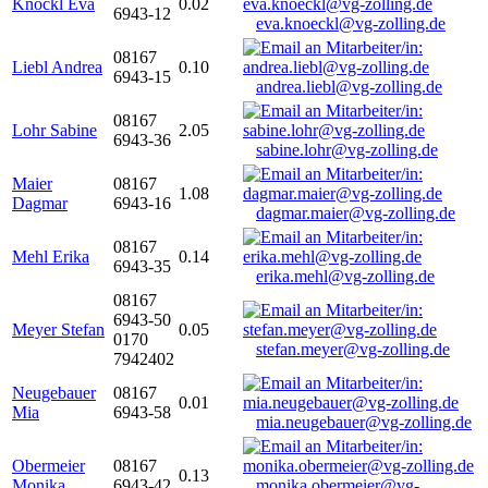
Knöckl Eva
0.02
6943-12
eva.knoeckl@vg-zolling.de
08167
Liebl Andrea
0.10
6943-15
andrea.liebl@vg-zolling.de
08167
Lohr Sabine
2.05
6943-36
sabine.lohr@vg-zolling.de
Maier
08167
1.08
Dagmar
6943-16
dagmar.maier@vg-zolling.de
08167
Mehl Erika
0.14
6943-35
erika.mehl@vg-zolling.de
08167
6943-50
Meyer Stefan
0.05
0170
stefan.meyer@vg-zolling.de
7942402
Neugebauer
08167
0.01
Mia
6943-58
mia.neugebauer@vg-zolling.de
Obermeier
08167
0.13
Monika
6943-42
monika.obermeier@vg-