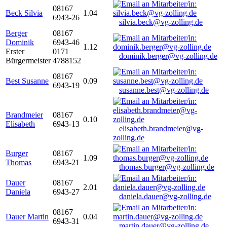
08167
Beck Silvia
1.04
6943-26
silvia.beck@vg-zolling.de
Berger
08167
Dominik
6943-46
1.12
Erster
0171
dominik.berger@vg-zolling.de
Bürgermeister
4788152
08167
Best Susanne
0.09
6943-19
susanne.best@vg-zolling.de
Brandmeier
08167
0.10
Elisabeth
6943-13
elisabeth.brandmeier@vg-
zolling.de
Burger
08167
1.09
Thomas
6943-21
thomas.burger@vg-zolling.de
Dauer
08167
2.01
Daniela
6943-27
daniela.dauer@vg-zolling.de
08167
Dauer Martin
0.04
6943-31
martin.dauer@vg-zolling.de