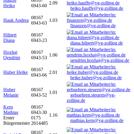
Hauffe
08167
2.09
Heiko
6943-60
heiko.hauffe@vg-zolling.de
08167
Hauk Andrea
1.03
6943-63
finanzen@vg-zolling.de
Hilpert
08167
Diana
6943-23
diana.hilpert@vg-zolling.de
Hoxhaj
08167
1.06
Qendrim
6943-53
qendrim.hoxhaj@vg-zolling.de
08167
Huber Heike
2.01
6943-66
heike.huber@vg-zolling.de
Huber
08167
1.01
Melanie
6943-52
gebuehren.steuern@vg-
zolling.de
Kern
08167
Mathias
6943-30
1.16
Erster
0175
mathias.kern@vg-zolling.de
Bürgermeister
2614485
08167