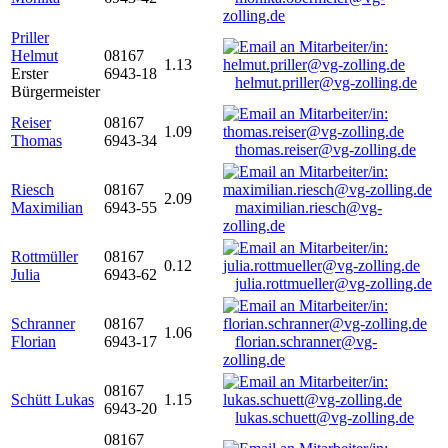
zolling.de
Priller
Helmut
08167
1.13
Erster
6943-18
helmut.priller@vg-zolling.de
Bürgermeister
Reiser
08167
1.09
Thomas
6943-34
thomas.reiser@vg-zolling.de
Riesch
08167
2.09
Maximilian
6943-55
maximilian.riesch@vg-
zolling.de
Rottmüller
08167
0.12
Julia
6943-62
julia.rottmueller@vg-zolling.de
Schranner
08167
1.06
Florian
6943-17
florian.schranner@vg-
zolling.de
08167
Schütt Lukas
1.15
6943-20
lukas.schuett@vg-zolling.de
08167