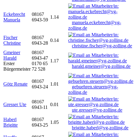
Eckebrecht
08167
1.14
Manuela
6943-59
manuela.eckebrecht@vg-
zolling.de
Fischer
08167
0.14
Christine
6943-28
christine.fischer@vg-zolling.de
Gmeiner
08167
Harald
6943-47
1.17
Erster
0170 65
harald.gmeiner@vg-zolling.de
Bürgermeister
72 528
08167
Götz Renate
1.01
6943-24
gebuehren.steuern@vg-
zolling.de
08167
Gresser Ute
0.01
6943-11
ute.gresser@vg-zolling.de
Haberl
08167
1.05
Brigitte
6943-25
brigitte.haberl@vg-zolling.de