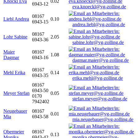
Knöckl Eva
0.02
6943-12
eva.knoeckl@vg-zolling.de
08167
Liebl Andrea
0.10
6943-15
andrea.liebl@vg-zolling.de
08167
Lohr Sabine
2.05
6943-36
sabine.lohr@vg-zolling.de
Maier
08167
1.08
Dagmar
6943-16
dagmar.maier@vg-zolling.de
08167
Mehl Erika
0.14
6943-35
erika.mehl@vg-zolling.de
08167
6943-50
Meyer Stefan
0.05
0170
stefan.meyer@vg-zolling.de
7942402
Neugebauer
08167
0.01
Mia
6943-58
mia.neugebauer@vg-zolling.de
Obermeier
08167
0.13
Monika
6943-42
monika.obermeier@vg-