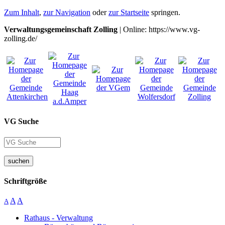
Zum Inhalt
,
zur Navigation
oder
zur Startseite
springen.
Verwaltungsgemeinschaft Zolling
| Online: https://www.vg-
zolling.de/
VG Suche
suchen
Schriftgröße
A
A
A
Rathaus - Verwaltung