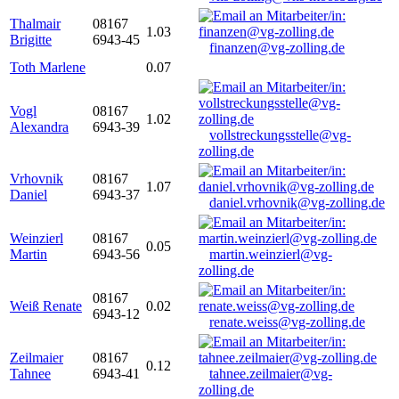
Thalmair
08167
1.03
Brigitte
6943-45
finanzen@vg-zolling.de
Toth Marlene
0.07
Vogl
08167
1.02
Alexandra
6943-39
vollstreckungsstelle@vg-
zolling.de
Vrhovnik
08167
1.07
Daniel
6943-37
daniel.vrhovnik@vg-zolling.de
Weinzierl
08167
0.05
Martin
6943-56
martin.weinzierl@vg-
zolling.de
08167
Weiß Renate
0.02
6943-12
renate.weiss@vg-zolling.de
Zeilmaier
08167
0.12
Tahnee
6943-41
tahnee.zeilmaier@vg-
zolling.de