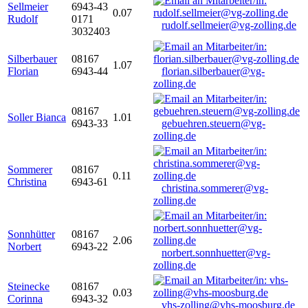
Sellmeier
6943-43
0.07
Rudolf
0171
rudolf.sellmeier@vg-zolling.de
3032403
Silberbauer
08167
1.07
Florian
6943-44
florian.silberbauer@vg-
zolling.de
08167
Soller Bianca
1.01
6943-33
gebuehren.steuern@vg-
zolling.de
Sommerer
08167
0.11
Christina
6943-61
christina.sommerer@vg-
zolling.de
Sonnhütter
08167
2.06
Norbert
6943-22
norbert.sonnhuetter@vg-
zolling.de
Steinecke
08167
0.03
Corinna
6943-32
vhs-zolling@vhs-moosburg.de