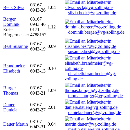
08167
Beck Silvia
1.04
6943-26
silvia.beck@vg-zolling.de
Berger
08167
Dominik
6943-46
1.12
Erster
0171
dominik.berger@vg-zolling.de
Bürgermeister
4788152
08167
Best Susanne
0.09
6943-19
susanne.best@vg-zolling.de
Brandmeier
08167
0.10
Elisabeth
6943-13
elisabeth.brandmeier@vg-
zolling.de
Burger
08167
1.09
Thomas
6943-21
thomas.burger@vg-zolling.de
Dauer
08167
2.01
Daniela
6943-27
daniela.dauer@vg-zolling.de
08167
Dauer Martin
0.04
6943-31
martin.dauer@vg-zolling.de