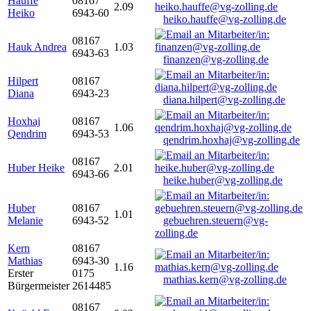
Hauffe
08167
2.09
Heiko
6943-60
heiko.hauffe@vg-zolling.de
08167
Hauk Andrea
1.03
6943-63
finanzen@vg-zolling.de
Hilpert
08167
Diana
6943-23
diana.hilpert@vg-zolling.de
Hoxhaj
08167
1.06
Qendrim
6943-53
qendrim.hoxhaj@vg-zolling.de
08167
Huber Heike
2.01
6943-66
heike.huber@vg-zolling.de
Huber
08167
1.01
Melanie
6943-52
gebuehren.steuern@vg-
zolling.de
Kern
08167
Mathias
6943-30
1.16
Erster
0175
mathias.kern@vg-zolling.de
Bürgermeister
2614485
08167