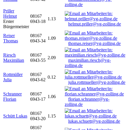
zolling.de
Priller
Helmut
08167
1.13
Erster
6943-18
helmut.priller@vg-zolling.de
Bürgermeister
Reiser
08167
1.09
Thomas
6943-34
thomas.reiser@vg-zolling.de
Riesch
08167
2.09
Maximilian
6943-55
maximilian.riesch@vg-
zolling.de
Rottmüller
08167
0.12
Julia
6943-62
julia.rottmueller@vg-zolling.de
Schranner
08167
1.06
Florian
6943-17
florian.schranner@vg-
zolling.de
08167
Schütt Lukas
1.15
6943-20
lukas.schuett@vg-zolling.de
08167