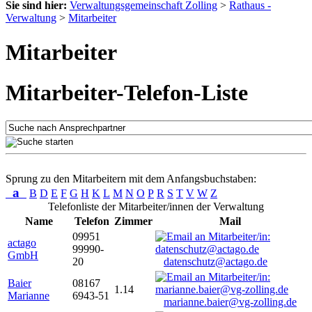
Sie sind hier:
Verwaltungsgemeinschaft Zolling
>
Rathaus -
Verwaltung
>
Mitarbeiter
Mitarbeiter
Mitarbeiter-Telefon-Liste
Sprung zu den Mitarbeitern mit dem Anfangsbuchstaben:
a
B
D
E
F
G
H
K
L
M
N
O
P
R
S
T
V
W
Z
Telefonliste der Mitarbeiter/innen der Verwaltung
Name
Telefon
Zimmer
Mail
09951
actago
99990-
GmbH
20
datenschutz@actago.de
Baier
08167
1.14
Marianne
6943-51
marianne.baier@vg-zolling.de