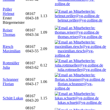
zolling.de
Priller
Helmut
08167
1.13
Erster
6943-18
helmut.priller@vg-zolling.de
Bürgermeister
Reiser
08167
1.09
Thomas
6943-34
thomas.reiser@vg-zolling.de
Riesch
08167
2.09
Maximilian
6943-55
maximilian.riesch@vg-
zolling.de
Rottmüller
08167
0.12
Julia
6943-62
julia.rottmueller@vg-zolling.de
Schranner
08167
1.06
Florian
6943-17
florian.schranner@vg-
zolling.de
08167
Schütt Lukas
1.15
6943-20
lukas.schuett@vg-zolling.de
08167