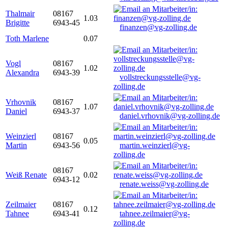
Thalmair
08167
1.03
Brigitte
6943-45
finanzen@vg-zolling.de
Toth Marlene
0.07
Vogl
08167
1.02
Alexandra
6943-39
vollstreckungsstelle@vg-
zolling.de
Vrhovnik
08167
1.07
Daniel
6943-37
daniel.vrhovnik@vg-zolling.de
Weinzierl
08167
0.05
Martin
6943-56
martin.weinzierl@vg-
zolling.de
08167
Weiß Renate
0.02
6943-12
renate.weiss@vg-zolling.de
Zeilmaier
08167
0.12
Tahnee
6943-41
tahnee.zeilmaier@vg-
zolling.de