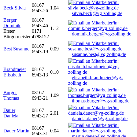
08167
Beck Silvia
1.04
6943-26
silvia.beck@vg-zolling.de
Berger
08167
Dominik
6943-46
1.12
Erster
0171
dominik.berger@vg-zolling.de
Bürgermeister
4788152
08167
Best Susanne
0.09
6943-19
susanne.best@vg-zolling.de
Brandmeier
08167
0.10
Elisabeth
6943-13
elisabeth.brandmeier@vg-
zolling.de
Burger
08167
1.09
Thomas
6943-21
thomas.burger@vg-zolling.de
Dauer
08167
2.01
Daniela
6943-27
daniela.dauer@vg-zolling.de
08167
Dauer Martin
0.04
6943-31
martin.dauer@vg-zolling.de