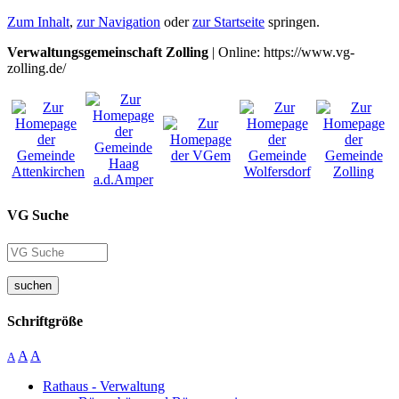
Zum Inhalt
,
zur Navigation
oder
zur Startseite
springen.
Verwaltungsgemeinschaft Zolling
| Online: https://www.vg-
zolling.de/
VG Suche
suchen
Schriftgröße
A
A
A
Rathaus - Verwaltung