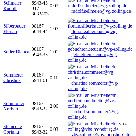
Sellmeier
6943-43
0.07
Rudolf
0171
rudolf.sellmeier@vg-zolling.de
3032403
Silberbauer
08167
1.07
Florian
6943-44
florian.silberbauer@vg-
zolling.de
08167
Soller Bianca
1.01
6943-33
gebuehren.steuern@vg-
zolling.de
Sommerer
08167
0.11
Christina
6943-61
christina.sommerer@vg-
zolling.de
Sonnhütter
08167
2.06
Norbert
6943-22
norbert.sonnhuetter@vg-
zolling.de
Steinecke
08167
0.03
Corinna
6943-32
vhs-zolling@vhs-moosburg.de