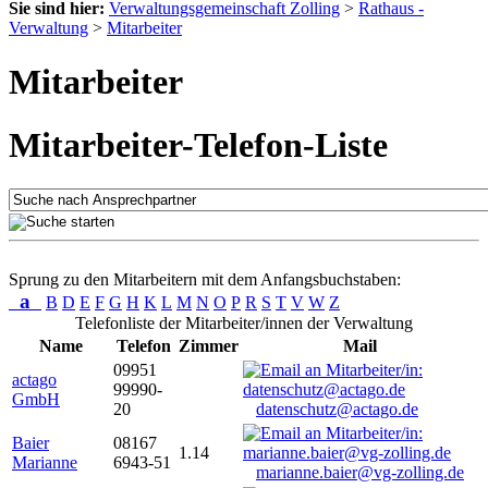
Sie sind hier:
Verwaltungsgemeinschaft Zolling
>
Rathaus -
Verwaltung
>
Mitarbeiter
Mitarbeiter
Mitarbeiter-Telefon-Liste
Sprung zu den Mitarbeitern mit dem Anfangsbuchstaben:
a
B
D
E
F
G
H
K
L
M
N
O
P
R
S
T
V
W
Z
Telefonliste der Mitarbeiter/innen der Verwaltung
Name
Telefon
Zimmer
Mail
09951
actago
99990-
GmbH
20
datenschutz@actago.de
Baier
08167
1.14
Marianne
6943-51
marianne.baier@vg-zolling.de