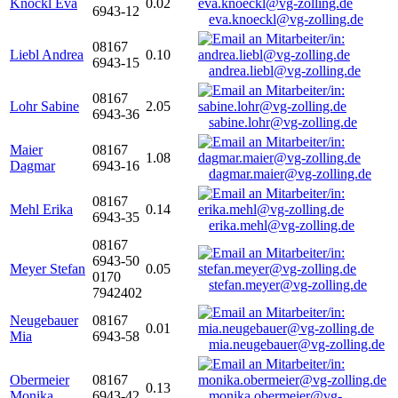
Knöckl Eva
0.02
6943-12
eva.knoeckl@vg-zolling.de
08167
Liebl Andrea
0.10
6943-15
andrea.liebl@vg-zolling.de
08167
Lohr Sabine
2.05
6943-36
sabine.lohr@vg-zolling.de
Maier
08167
1.08
Dagmar
6943-16
dagmar.maier@vg-zolling.de
08167
Mehl Erika
0.14
6943-35
erika.mehl@vg-zolling.de
08167
6943-50
Meyer Stefan
0.05
0170
stefan.meyer@vg-zolling.de
7942402
Neugebauer
08167
0.01
Mia
6943-58
mia.neugebauer@vg-zolling.de
Obermeier
08167
0.13
Monika
6943-42
monika.obermeier@vg-