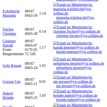
Eckebrecht
08167
1.14
Manuela
6943-59
manuela.eckebrecht@vg-
zolling.de
Fischer
08167
0.14
Christine
6943-28
christine.fischer@vg-zolling.de
Gmeiner
08167
Harald
6943-47
1.17
Erster
0170 65
harald.gmeiner@vg-zolling.de
Bürgermeister
72 528
08167
Götz Renate
1.01
6943-24
gebuehren.steuern@vg-
zolling.de
08167
Gresser Ute
0.01
6943-11
ute.gresser@vg-zolling.de
Haberl
08167
1.05
Brigitte
6943-25
brigitte.haberl@vg-zolling.de