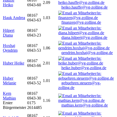
Hauffe
08167
2.09
Heiko
6943-60
heiko.hauffe@vg-zolling.de
08167
Hauk Andrea
1.03
6943-63
finanzen@vg-zolling.de
Hilpert
08167
Diana
6943-23
diana.hilpert@vg-zolling.de
Hoxhaj
08167
1.06
Qendrim
6943-53
qendrim.hoxhaj@vg-zolling.de
08167
Huber Heike
2.01
6943-66
heike.huber@vg-zolling.de
Huber
08167
1.01
Melanie
6943-52
gebuehren.steuern@vg-
zolling.de
Kern
08167
Mathias
6943-30
1.16
Erster
0175
mathias.kern@vg-zolling.de
Bürgermeister
2614485
08167