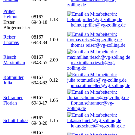
zolling.de
Priller
Helmut
08167
1.13
Erster
6943-18
helmut.priller@vg-zolling.de
Bürgermeister
Reiser
08167
1.09
Thomas
6943-34
thomas.reiser@vg-zolling.de
Riesch
08167
2.09
Maximilian
6943-55
maximilian.riesch@vg-
zolling.de
Rottmüller
08167
0.12
Julia
6943-62
julia.rottmueller@vg-zolling.de
Schranner
08167
1.06
Florian
6943-17
florian.schranner@vg-
zolling.de
08167
Schütt Lukas
1.15
6943-20
lukas.schuett@vg-zolling.de
08167