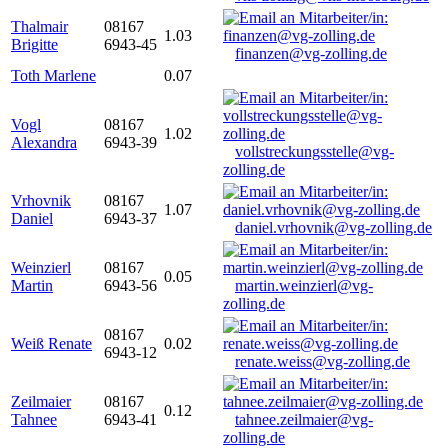
Thalmair
08167
1.03
Brigitte
6943-45
finanzen@vg-zolling.de
Toth Marlene
0.07
Vogl
08167
1.02
Alexandra
6943-39
vollstreckungsstelle@vg-
zolling.de
Vrhovnik
08167
1.07
Daniel
6943-37
daniel.vrhovnik@vg-zolling.de
Weinzierl
08167
0.05
Martin
6943-56
martin.weinzierl@vg-
zolling.de
08167
Weiß Renate
0.02
6943-12
renate.weiss@vg-zolling.de
Zeilmaier
08167
0.12
Tahnee
6943-41
tahnee.zeilmaier@vg-
zolling.de