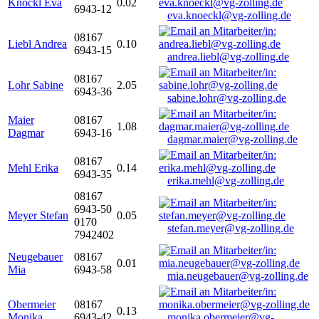
Knöckl Eva
0.02
6943-12
eva.knoeckl@vg-zolling.de
08167
Liebl Andrea
0.10
6943-15
andrea.liebl@vg-zolling.de
08167
Lohr Sabine
2.05
6943-36
sabine.lohr@vg-zolling.de
Maier
08167
1.08
Dagmar
6943-16
dagmar.maier@vg-zolling.de
08167
Mehl Erika
0.14
6943-35
erika.mehl@vg-zolling.de
08167
6943-50
Meyer Stefan
0.05
0170
stefan.meyer@vg-zolling.de
7942402
Neugebauer
08167
0.01
Mia
6943-58
mia.neugebauer@vg-zolling.de
Obermeier
08167
0.13
Monika
6943-42
monika.obermeier@vg-