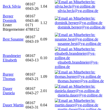
08167
Beck Silvia
1.04
6943-26
silvia.beck@vg-zolling.de
Berger
08167
Dominik
6943-46
1.12
Erster
0171
dominik.berger@vg-zolling.de
Bürgermeister
4788152
08167
Best Susanne
0.09
6943-19
susanne.best@vg-zolling.de
Brandmeier
08167
0.10
Elisabeth
6943-13
elisabeth.brandmeier@vg-
zolling.de
Burger
08167
1.09
Thomas
6943-21
thomas.burger@vg-zolling.de
Dauer
08167
2.01
Daniela
6943-27
daniela.dauer@vg-zolling.de
08167
Dauer Martin
0.04
6943-31
martin.dauer@vg-zolling.de