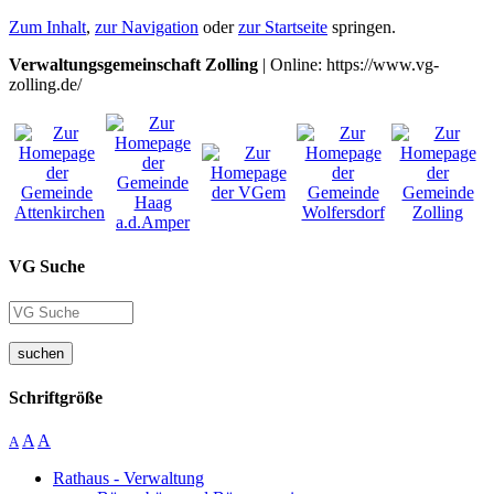
Zum Inhalt
,
zur Navigation
oder
zur Startseite
springen.
Verwaltungsgemeinschaft Zolling
| Online: https://www.vg-
zolling.de/
VG Suche
suchen
Schriftgröße
A
A
A
Rathaus - Verwaltung