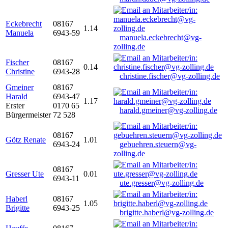
Eckebrecht
08167
1.14
Manuela
6943-59
manuela.eckebrecht@vg-
zolling.de
Fischer
08167
0.14
Christine
6943-28
christine.fischer@vg-zolling.de
Gmeiner
08167
Harald
6943-47
1.17
Erster
0170 65
harald.gmeiner@vg-zolling.de
Bürgermeister
72 528
08167
Götz Renate
1.01
6943-24
gebuehren.steuern@vg-
zolling.de
08167
Gresser Ute
0.01
6943-11
ute.gresser@vg-zolling.de
Haberl
08167
1.05
Brigitte
6943-25
brigitte.haberl@vg-zolling.de