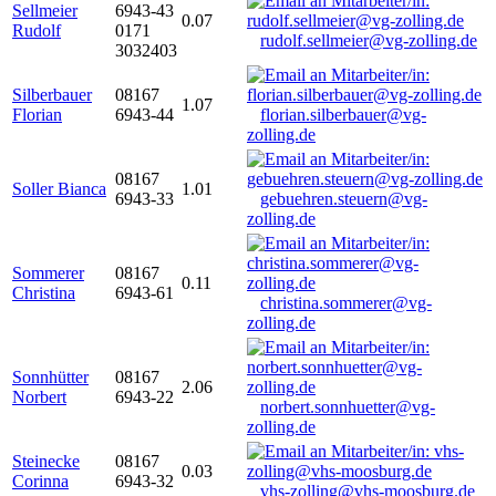
Sellmeier
6943-43
0.07
Rudolf
0171
rudolf.sellmeier@vg-zolling.de
3032403
Silberbauer
08167
1.07
Florian
6943-44
florian.silberbauer@vg-
zolling.de
08167
Soller Bianca
1.01
6943-33
gebuehren.steuern@vg-
zolling.de
Sommerer
08167
0.11
Christina
6943-61
christina.sommerer@vg-
zolling.de
Sonnhütter
08167
2.06
Norbert
6943-22
norbert.sonnhuetter@vg-
zolling.de
Steinecke
08167
0.03
Corinna
6943-32
vhs-zolling@vhs-moosburg.de