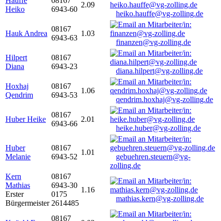
Hauffe
08167
2.09
Heiko
6943-60
heiko.hauffe@vg-zolling.de
08167
Hauk Andrea
1.03
6943-63
finanzen@vg-zolling.de
Hilpert
08167
Diana
6943-23
diana.hilpert@vg-zolling.de
Hoxhaj
08167
1.06
Qendrim
6943-53
qendrim.hoxhaj@vg-zolling.de
08167
Huber Heike
2.01
6943-66
heike.huber@vg-zolling.de
Huber
08167
1.01
Melanie
6943-52
gebuehren.steuern@vg-
zolling.de
Kern
08167
Mathias
6943-30
1.16
Erster
0175
mathias.kern@vg-zolling.de
Bürgermeister
2614485
08167