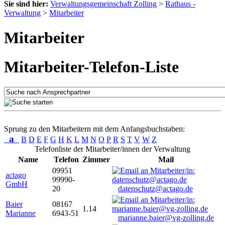
Sie sind hier:
Verwaltungsgemeinschaft Zolling
>
Rathaus -
Verwaltung
>
Mitarbeiter
Mitarbeiter
Mitarbeiter-Telefon-Liste
Sprung zu den Mitarbeitern mit dem Anfangsbuchstaben:
a
B
D
E
F
G
H
K
L
M
N
O
P
R
S
T
V
W
Z
Telefonliste der Mitarbeiter/innen der Verwaltung
Name
Telefon
Zimmer
Mail
09951
actago
99990-
GmbH
20
datenschutz@actago.de
Baier
08167
1.14
Marianne
6943-51
marianne.baier@vg-zolling.de