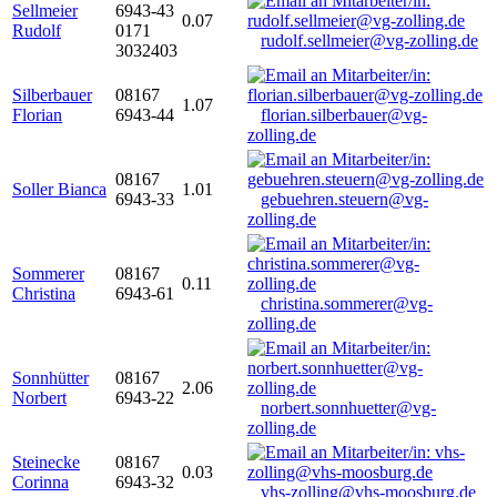
Sellmeier
6943-43
0.07
Rudolf
0171
rudolf.sellmeier@vg-zolling.de
3032403
Silberbauer
08167
1.07
Florian
6943-44
florian.silberbauer@vg-
zolling.de
08167
Soller Bianca
1.01
6943-33
gebuehren.steuern@vg-
zolling.de
Sommerer
08167
0.11
Christina
6943-61
christina.sommerer@vg-
zolling.de
Sonnhütter
08167
2.06
Norbert
6943-22
norbert.sonnhuetter@vg-
zolling.de
Steinecke
08167
0.03
Corinna
6943-32
vhs-zolling@vhs-moosburg.de