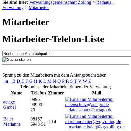
Sie sind hier:
Verwaltungsgemeinschaft Zolling
>
Rathaus -
Verwaltung
>
Mitarbeiter
Mitarbeiter
Mitarbeiter-Telefon-Liste
Sprung zu den Mitarbeitern mit dem Anfangsbuchstaben:
a
B
D
E
F
G
H
K
L
M
N
O
P
R
S
T
V
W
Z
Telefonliste der Mitarbeiter/innen der Verwaltung
Name
Telefon
Zimmer
Mail
09951
actago
99990-
GmbH
20
datenschutz@actago.de
Baier
08167
1.14
Marianne
6943-51
marianne.baier@vg-zolling.de