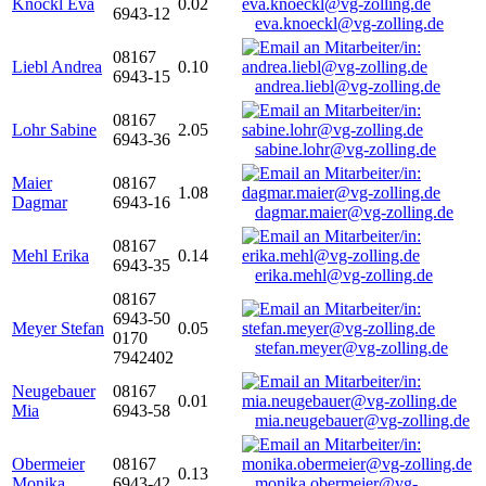
Knöckl Eva
0.02
6943-12
eva.knoeckl@vg-zolling.de
08167
Liebl Andrea
0.10
6943-15
andrea.liebl@vg-zolling.de
08167
Lohr Sabine
2.05
6943-36
sabine.lohr@vg-zolling.de
Maier
08167
1.08
Dagmar
6943-16
dagmar.maier@vg-zolling.de
08167
Mehl Erika
0.14
6943-35
erika.mehl@vg-zolling.de
08167
6943-50
Meyer Stefan
0.05
0170
stefan.meyer@vg-zolling.de
7942402
Neugebauer
08167
0.01
Mia
6943-58
mia.neugebauer@vg-zolling.de
Obermeier
08167
0.13
Monika
6943-42
monika.obermeier@vg-