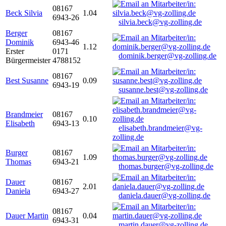
08167
Beck Silvia
1.04
6943-26
silvia.beck@vg-zolling.de
Berger
08167
Dominik
6943-46
1.12
Erster
0171
dominik.berger@vg-zolling.de
Bürgermeister
4788152
08167
Best Susanne
0.09
6943-19
susanne.best@vg-zolling.de
Brandmeier
08167
0.10
Elisabeth
6943-13
elisabeth.brandmeier@vg-
zolling.de
Burger
08167
1.09
Thomas
6943-21
thomas.burger@vg-zolling.de
Dauer
08167
2.01
Daniela
6943-27
daniela.dauer@vg-zolling.de
08167
Dauer Martin
0.04
6943-31
martin.dauer@vg-zolling.de