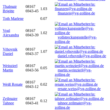
Thalmair
08167
1.03
Brigitte
6943-45
finanzen@vg-zolling.de
Toth Marlene
0.07
Vogl
08167
1.02
Alexandra
6943-39
vollstreckungsstelle@vg-
zolling.de
Vrhovnik
08167
1.07
Daniel
6943-37
daniel.vrhovnik@vg-zolling.de
Weinzierl
08167
0.05
Martin
6943-56
martin.weinzierl@vg-
zolling.de
08167
Weiß Renate
0.02
6943-12
renate.weiss@vg-zolling.de
Zeilmaier
08167
0.12
Tahnee
6943-41
tahnee.zeilmaier@vg-
zolling.de