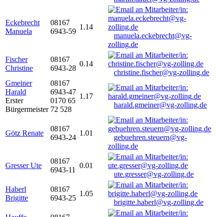
Eckebrecht
08167
1.14
Manuela
6943-59
manuela.eckebrecht@vg-
zolling.de
Fischer
08167
0.14
Christine
6943-28
christine.fischer@vg-zolling.de
Gmeiner
08167
Harald
6943-47
1.17
Erster
0170 65
harald.gmeiner@vg-zolling.de
Bürgermeister
72 528
08167
Götz Renate
1.01
6943-24
gebuehren.steuern@vg-
zolling.de
08167
Gresser Ute
0.01
6943-11
ute.gresser@vg-zolling.de
Haberl
08167
1.05
Brigitte
6943-25
brigitte.haberl@vg-zolling.de