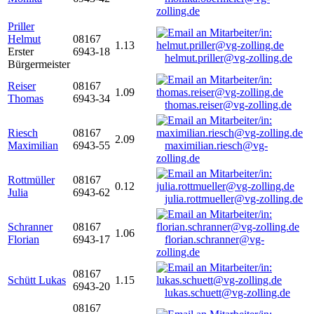
zolling.de
Priller
Helmut
08167
1.13
Erster
6943-18
helmut.priller@vg-zolling.de
Bürgermeister
Reiser
08167
1.09
Thomas
6943-34
thomas.reiser@vg-zolling.de
Riesch
08167
2.09
Maximilian
6943-55
maximilian.riesch@vg-
zolling.de
Rottmüller
08167
0.12
Julia
6943-62
julia.rottmueller@vg-zolling.de
Schranner
08167
1.06
Florian
6943-17
florian.schranner@vg-
zolling.de
08167
Schütt Lukas
1.15
6943-20
lukas.schuett@vg-zolling.de
08167