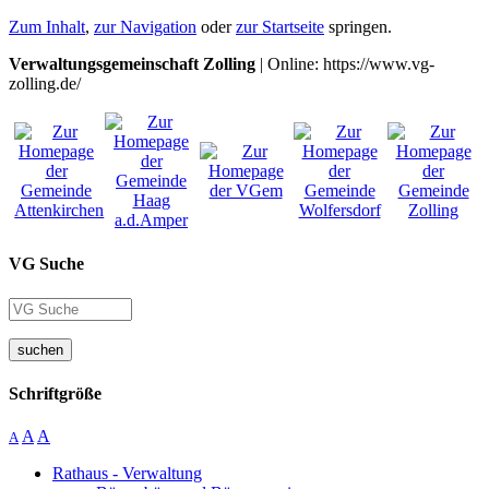
Zum Inhalt
,
zur Navigation
oder
zur Startseite
springen.
Verwaltungsgemeinschaft Zolling
| Online: https://www.vg-
zolling.de/
VG Suche
suchen
Schriftgröße
A
A
A
Rathaus - Verwaltung