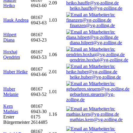
Hauffe
08167
2.09
Heiko
6943-60
heiko.hauffe@vg-zolling.de
08167
Hauk Andrea
1.03
6943-63
finanzen@vg-zolling.de
Hilpert
08167
Diana
6943-23
diana.hilpert@vg-zolling.de
Hoxhaj
08167
1.06
Qendrim
6943-53
qendrim.hoxhaj@vg-zolling.de
08167
Huber Heike
2.01
6943-66
heike.huber@vg-zolling.de
Huber
08167
1.01
Melanie
6943-52
gebuehren.steuern@vg-
zolling.de
Kern
08167
Mathias
6943-30
1.16
Erster
0175
mathias.kern@vg-zolling.de
Bürgermeister
2614485
08167