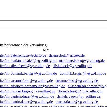
itarbeiter/innen der Verwaltung
Mail
datenschutz@actago.de
marianne.baier@vg-zolling.de
silvia.beck@vg-zolling.de
dominik.berger@vg-zolling.de
susanne.best@vg-zolling.de
elisabeth.brandmeier@vg-
thomas.burger@vg-zolling.de
daniela.dauer@vg-zolling.de
martin.dauer@vg-zolling.de
manuela.eckebrecht@vg-zo