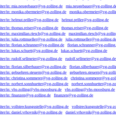
mia.neugebauer@vg-zolling.d
monika.obermeier@vg-zolli
helmut.priller@vg-zolling.de
thomas.reiser@vg-zolling.de
maximilian.riesch@vg-zollin
julia.rottmueller@vg-zolling.d
florian.schranner@vg-zolling
lukas.schuett@vg-zolling.de
rudolf.sellmeier@vg-zolling.de
florian.silberbauer@vg-zolli
gebuehren.steuern@vg-zolli
christina.sommerer@vg-zol
norbert.sonnhuetter@vg-zo
vhs-zolling@vhs-moosburg.de
finanzen@vg-zolling.de
vollstreckungsstelle@vg-zo
daniel.vrhovnik@vg-zolling.d