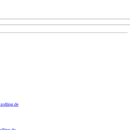
zolling.de
lling.de