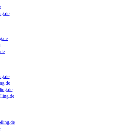
e
ng.de
g.de
e
.de
ng.de
ng.de
ling.de
lling.de
lling.de
e