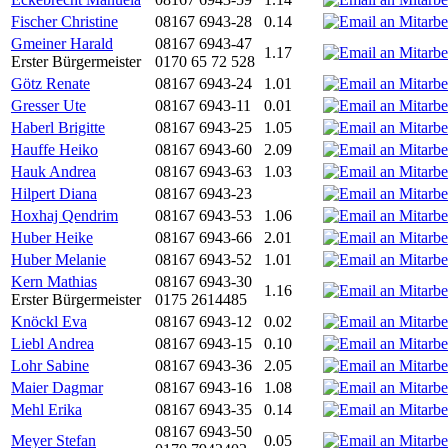
Fischer Christine
08167 6943-28
0.14
Gmeiner Harald
08167 6943-47
1.17
Erster Bürgermeister
0170 65 72 528
Götz Renate
08167 6943-24
1.01
Gresser Ute
08167 6943-11
0.01
Haberl Brigitte
08167 6943-25
1.05
Hauffe Heiko
08167 6943-60
2.09
Hauk Andrea
08167 6943-63
1.03
Hilpert Diana
08167 6943-23
Hoxhaj Qendrim
08167 6943-53
1.06
Huber Heike
08167 6943-66
2.01
Huber Melanie
08167 6943-52
1.01
Kern Mathias
08167 6943-30
1.16
Erster Bürgermeister
0175 2614485
Knöckl Eva
08167 6943-12
0.02
Liebl Andrea
08167 6943-15
0.10
Lohr Sabine
08167 6943-36
2.05
Maier Dagmar
08167 6943-16
1.08
Mehl Erika
08167 6943-35
0.14
08167 6943-50
Meyer Stefan
0.05