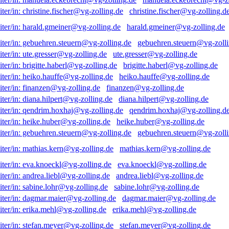
christine.fischer@vg-zolling.d
harald.gmeiner@vg-zolling.de
gebuehren.steuern@vg-zolli
ute.gresser@vg-zolling.de
brigitte.haberl@vg-zolling.de
heiko.hauffe@vg-zolling.de
finanzen@vg-zolling.de
diana.hilpert@vg-zolling.de
qendrim.hoxhaj@vg-zolling.d
heike.huber@vg-zolling.de
gebuehren.steuern@vg-zolli
mathias.kern@vg-zolling.de
eva.knoeckl@vg-zolling.de
andrea.liebl@vg-zolling.de
sabine.lohr@vg-zolling.de
dagmar.maier@vg-zolling.de
erika.mehl@vg-zolling.de
stefan.meyer@vg-zolling.de