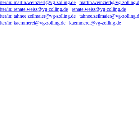
martin.weinzierl@vg-zolling.
renate.weiss@vg-zolling.de
tahnee.zeilmaier@vg-zolling.
kaemmerei@vg-zolling.de