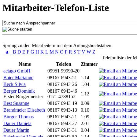
Mitarbeiter-Telefon-Liste
Sprung zu den Mitarbeitern mit dem Anfangsbuchstaben:
a
B
D
E
F
G
H
K
L
M
N
O
P
R
S
T
V
W
Z
Telefonliste der M
Name
Telefon
Zimmer
actago GmbH
09951 99990-20
Baier Marianne
08167 6943-51
1.14
Beck Silvia
08167 6943-26
1.04
Berger Dominik
08167 6943-46
1.12
Erster Bürgermeister
0171 4788152
Best Susanne
08167 6943-19
0.09
Brandmeier Elisabeth
08167 6943-13
0.10
Burger Thomas
08167 6943-21
1.09
Dauer Daniela
08167 6943-27
2.01
Dauer Martin
08167 6943-31
0.04
Eckebrecht Manuela
08167 6943-59
1.14