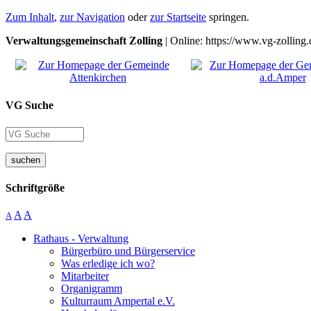
Zum Inhalt
,
zur Navigation
oder
zur Startseite
springen.
Verwaltungsgemeinschaft Zolling
| Online: https://www.vg-zolling.
VG Suche
suchen
Schriftgröße
A
A
A
Rathaus - Verwaltung
Bürgerbüro und Bürgerservice
Was erledige ich wo?
Mitarbeiter
Organigramm
Kulturraum Ampertal e.V.