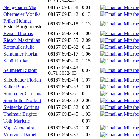
0170 7942402
Neugebauer Mia
08167 6943-58
0.01
Obermeier Monika
08167 6943-42
0.13
Priller Helmut
08167 6943-18
1.13
Erster Bürgermeister
Reiser Thomas
08167 6943-34
1.09
Riesch Maximilian
08167 6943-55
2.09
Rottmüller Julia
08167 6943-62
0.12
Schranner Florian
08167 6943-17
1.06
Schütt Lukas
08167 6943-20
1.15
08167 6943-43
Sellmeier Rudolf
0.07
0171 3032403
Silberbauer Florian
08167 6943-44
1.07
Soller Bianca
08167 6943-33
1.01
Sommerer Christina
08167 6943-61
0.11
Sonnhütter Norbert
08167 6943-22
2.06
Steinecke Corinna
08167 6943-32
0.03
Thalmair Brigitte
08167 6943-45
1.03
Toth Marlene
0.07
Vogl Alexandra
08167 6943-39
1.02
Vrhovnik Daniel
08167 6943-37
1.07