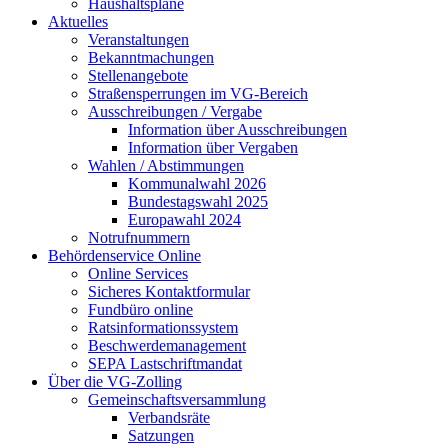
Haushaltspläne
Aktuelles
Veranstaltungen
Bekanntmachungen
Stellenangebote
Straßensperrungen im VG-Bereich
Ausschreibungen / Vergabe
Information über Ausschreibungen
Information über Vergaben
Wahlen / Abstimmungen
Kommunalwahl 2026
Bundestagswahl 2025
Europawahl 2024
Notrufnummern
Behördenservice Online
Online Services
Sicheres Kontaktformular
Fundbüro online
Ratsinformationssystem
Beschwerdemanagement
SEPA Lastschriftmandat
Über die VG-Zolling
Gemeinschaftsversammlung
Verbandsräte
Satzungen