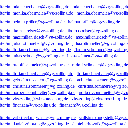
mia.neugebauer@vg-zolling.d
monika.obermeier@vg-zolli
helmut.priller@vg-zolling.de
thomas.reiser@vg-zolling.de
maximilian.riesch@vg-zollin
julia.rottmueller@vg-zolling.d
florian.schranner@vg-zolling
lukas.schuett@vg-zolling.de
rudolf.sellmeier@vg-zolling.de
florian.silberbauer@vg-zolli
gebuehren.steuern@vg-zolli
christina.sommerer@vg-zol
norbert.sonnhuetter@vg-zo
vhs-zolling@vhs-moosburg.de
finanzen@vg-zolling.de
vollstreckungsstelle@vg-zo
daniel.vrhovnik@vg-zolling.d