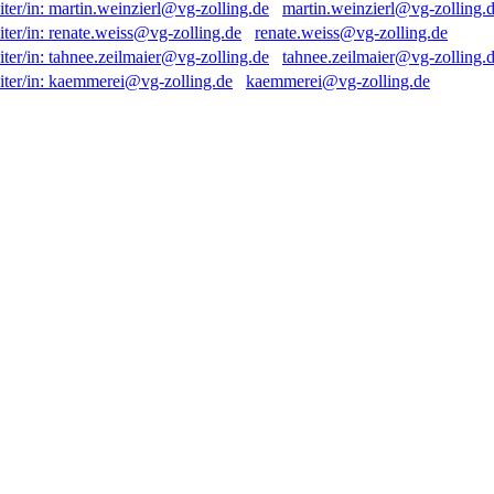
martin.weinzierl@vg-zolling.
renate.weiss@vg-zolling.de
tahnee.zeilmaier@vg-zolling.
kaemmerei@vg-zolling.de