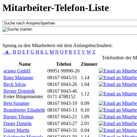
Mitarbeiter-Telefon-Liste
Sprung zu den Mitarbeitern mit dem Anfangsbuchstaben:
a
B
D
E
F
G
H
K
L
M
N
O
P
R
S
T
V
W
Z
Telefonliste der M
Name
Telefon
Zimmer
actago GmbH
09951 99990-20
Baier Marianne
08167 6943-51
1.14
Beck Silvia
08167 6943-26
1.04
Berger Dominik
08167 6943-46
1.12
Erster Bürgermeister
0171 4788152
Best Susanne
08167 6943-19
0.09
Brandmeier Elisabeth
08167 6943-13
0.10
Burger Thomas
08167 6943-21
1.09
Dauer Daniela
08167 6943-27
2.01
Dauer Martin
08167 6943-31
0.04
Eckebrecht Manuela
08167 6943-59
1.14