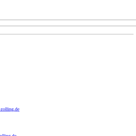
zolling.de
lling.de