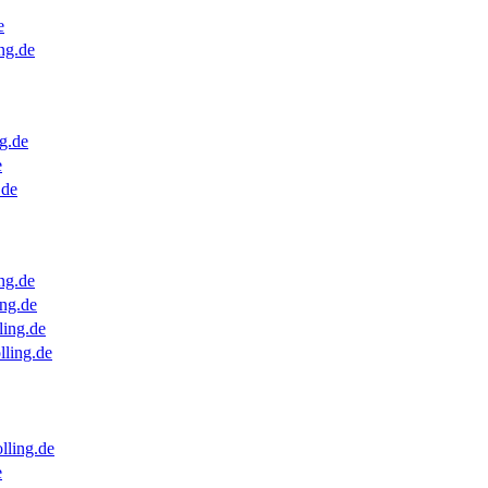
e
ng.de
g.de
e
.de
ng.de
ng.de
ling.de
lling.de
lling.de
e