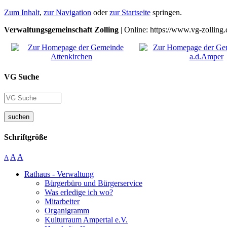
Zum Inhalt
,
zur Navigation
oder
zur Startseite
springen.
Verwaltungsgemeinschaft Zolling
| Online: https://www.vg-zolling.
VG Suche
suchen
Schriftgröße
A
A
A
Rathaus - Verwaltung
Bürgerbüro und Bürgerservice
Was erledige ich wo?
Mitarbeiter
Organigramm
Kulturraum Ampertal e.V.