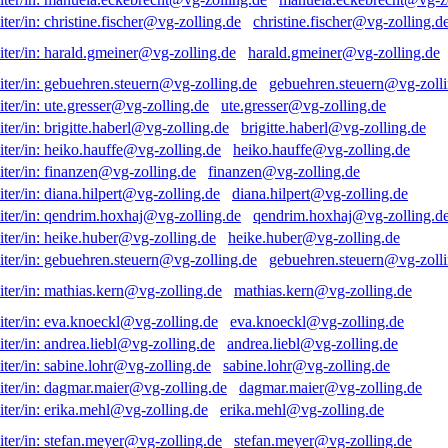
christine.fischer@vg-zolling.d
harald.gmeiner@vg-zolling.de
gebuehren.steuern@vg-zolli
ute.gresser@vg-zolling.de
brigitte.haberl@vg-zolling.de
heiko.hauffe@vg-zolling.de
finanzen@vg-zolling.de
diana.hilpert@vg-zolling.de
qendrim.hoxhaj@vg-zolling.d
heike.huber@vg-zolling.de
gebuehren.steuern@vg-zolli
mathias.kern@vg-zolling.de
eva.knoeckl@vg-zolling.de
andrea.liebl@vg-zolling.de
sabine.lohr@vg-zolling.de
dagmar.maier@vg-zolling.de
erika.mehl@vg-zolling.de
stefan.meyer@vg-zolling.de