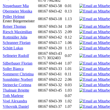
0170 7942402
Neugebauer Mia
08167 6943-58
0.01
Obermeier Monika
08167 6943-42
0.13
Priller Helmut
08167 6943-18
1.13
Erster Bürgermeister
Reiser Thomas
08167 6943-34
1.09
Riesch Maximilian
08167 6943-55
2.09
Rottmüller Julia
08167 6943-62
0.12
Schranner Florian
08167 6943-17
1.06
Schütt Lukas
08167 6943-20
1.15
08167 6943-43
Sellmeier Rudolf
0.07
0171 3032403
Silberbauer Florian
08167 6943-44
1.07
Soller Bianca
08167 6943-33
1.01
Sommerer Christina
08167 6943-61
0.11
Sonnhütter Norbert
08167 6943-22
2.06
Steinecke Corinna
08167 6943-32
0.03
Thalmair Brigitte
08167 6943-45
1.03
Toth Marlene
0.07
Vogl Alexandra
08167 6943-39
1.02
Vrhovnik Daniel
08167 6943-37
1.07