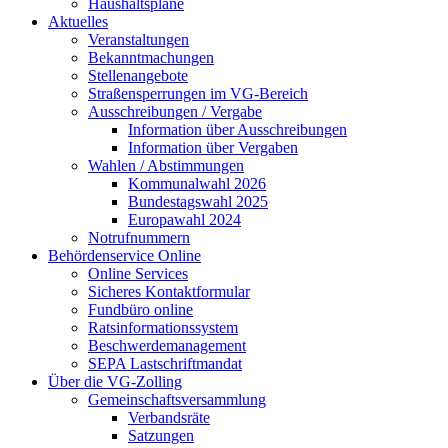
Haushaltspläne
Aktuelles
Veranstaltungen
Bekanntmachungen
Stellenangebote
Straßensperrungen im VG-Bereich
Ausschreibungen / Vergabe
Information über Ausschreibungen
Information über Vergaben
Wahlen / Abstimmungen
Kommunalwahl 2026
Bundestagswahl 2025
Europawahl 2024
Notrufnummern
Behördenservice Online
Online Services
Sicheres Kontaktformular
Fundbüro online
Ratsinformationssystem
Beschwerdemanagement
SEPA Lastschriftmandat
Über die VG-Zolling
Gemeinschaftsversammlung
Verbandsräte
Satzungen