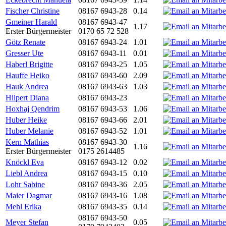
Fischer Christine
08167 6943-28
0.14
Gmeiner Harald
08167 6943-47
1.17
Erster Bürgermeister
0170 65 72 528
Götz Renate
08167 6943-24
1.01
Gresser Ute
08167 6943-11
0.01
Haberl Brigitte
08167 6943-25
1.05
Hauffe Heiko
08167 6943-60
2.09
Hauk Andrea
08167 6943-63
1.03
Hilpert Diana
08167 6943-23
Hoxhaj Qendrim
08167 6943-53
1.06
Huber Heike
08167 6943-66
2.01
Huber Melanie
08167 6943-52
1.01
Kern Mathias
08167 6943-30
1.16
Erster Bürgermeister
0175 2614485
Knöckl Eva
08167 6943-12
0.02
Liebl Andrea
08167 6943-15
0.10
Lohr Sabine
08167 6943-36
2.05
Maier Dagmar
08167 6943-16
1.08
Mehl Erika
08167 6943-35
0.14
08167 6943-50
Meyer Stefan
0.05