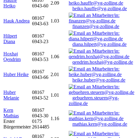
Hauffe
08167
2.09
Heiko
6943-60
heiko.hauffe@vg-zolling.de
08167
Hauk Andrea
1.03
6943-63
finanzen@vg-zolling.de
Hilpert
08167
Diana
6943-23
diana.hilpert@vg-zolling.de
Hoxhaj
08167
1.06
Qendrim
6943-53
qendrim.hoxhaj@vg-zolling.de
08167
Huber Heike
2.01
6943-66
heike.huber@vg-zolling.de
Huber
08167
1.01
Melanie
6943-52
gebuehren.steuern@vg-
zolling.de
Kern
08167
Mathias
6943-30
1.16
Erster
0175
mathias.kern@vg-zolling.de
Bürgermeister
2614485
08167