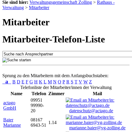
Sie sind hier:
Verwaltungsgemeinschaft Zolling
>
Rathaus -
Verwaltung
>
Mitarbeiter
Mitarbeiter
Mitarbeiter-Telefon-Liste
Sprung zu den Mitarbeitern mit dem Anfangsbuchstaben:
a
B
D
E
F
G
H
K
L
M
N
O
P
R
S
T
V
W
Z
Telefonliste der Mitarbeiter/innen der Verwaltung
Name
Telefon
Zimmer
Mail
09951
actago
99990-
GmbH
20
datenschutz@actago.de
Baier
08167
1.14
Marianne
6943-51
marianne.baier@vg-zolling.de