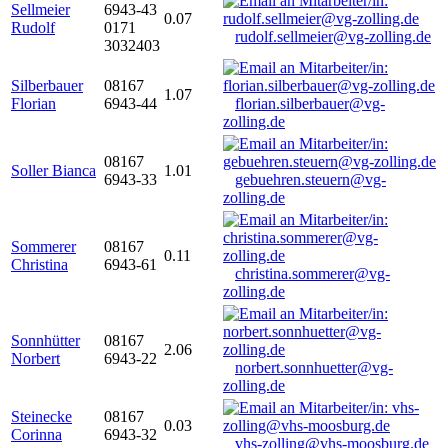
Sellmeier
6943-43
0.07
Rudolf
0171
rudolf.sellmeier@vg-zolling.de
3032403
Silberbauer
08167
1.07
Florian
6943-44
florian.silberbauer@vg-
zolling.de
08167
Soller Bianca
1.01
6943-33
gebuehren.steuern@vg-
zolling.de
Sommerer
08167
0.11
Christina
6943-61
christina.sommerer@vg-
zolling.de
Sonnhütter
08167
2.06
Norbert
6943-22
norbert.sonnhuetter@vg-
zolling.de
Steinecke
08167
0.03
Corinna
6943-32
vhs-zolling@vhs-moosburg.de