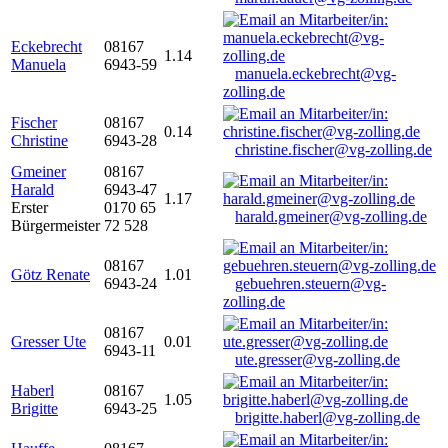
Eckebrecht
08167
1.14
Manuela
6943-59
manuela.eckebrecht@vg-
zolling.de
Fischer
08167
0.14
Christine
6943-28
christine.fischer@vg-zolling.de
Gmeiner
08167
Harald
6943-47
1.17
Erster
0170 65
harald.gmeiner@vg-zolling.de
Bürgermeister
72 528
08167
Götz Renate
1.01
6943-24
gebuehren.steuern@vg-
zolling.de
08167
Gresser Ute
0.01
6943-11
ute.gresser@vg-zolling.de
Haberl
08167
1.05
Brigitte
6943-25
brigitte.haberl@vg-zolling.de