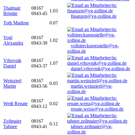
Thalmair
08167
1.03
Brigitte
6943-45
finanzen@vg-zolling.de
Toth Marlene
0.07
Vogl
08167
1.02
Alexandra
6943-39
vollstreckungsstelle@vg-
zolling.de
Vrhovnik
08167
1.07
Daniel
6943-37
daniel.vrhovnik@vg-zolling.de
Weinzierl
08167
0.05
Martin
6943-56
martin.weinzierl@vg-
zolling.de
08167
Weiß Renate
0.02
6943-12
renate.weiss@vg-zolling.de
Zeilmaier
08167
0.12
Tahnee
6943-41
tahnee.zeilmaier@vg-
zolling.de