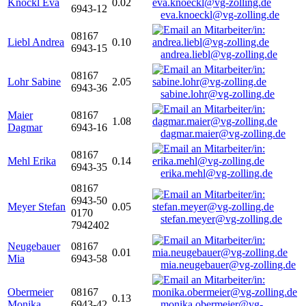
Knöckl Eva
0.02
6943-12
eva.knoeckl@vg-zolling.de
08167
Liebl Andrea
0.10
6943-15
andrea.liebl@vg-zolling.de
08167
Lohr Sabine
2.05
6943-36
sabine.lohr@vg-zolling.de
Maier
08167
1.08
Dagmar
6943-16
dagmar.maier@vg-zolling.de
08167
Mehl Erika
0.14
6943-35
erika.mehl@vg-zolling.de
08167
6943-50
Meyer Stefan
0.05
0170
stefan.meyer@vg-zolling.de
7942402
Neugebauer
08167
0.01
Mia
6943-58
mia.neugebauer@vg-zolling.de
Obermeier
08167
0.13
Monika
6943-42
monika.obermeier@vg-