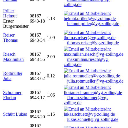
zolling.de
Priller
Helmut
08167
1.13
Erster
6943-18
helmut.priller@vg-zolling.de
Bürgermeister
Reiser
08167
1.09
Thomas
6943-34
thomas.reiser@vg-zolling.de
Riesch
08167
2.09
Maximilian
6943-55
maximilian.riesch@vg-
zolling.de
Rottmüller
08167
0.12
Julia
6943-62
julia.rottmueller@vg-zolling.de
Schranner
08167
1.06
Florian
6943-17
florian.schranner@vg-
zolling.de
08167
Schütt Lukas
1.15
6943-20
lukas.schuett@vg-zolling.de
08167