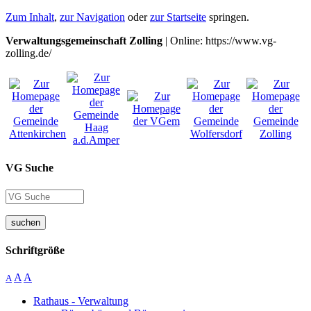
Zum Inhalt
,
zur Navigation
oder
zur Startseite
springen.
Verwaltungsgemeinschaft Zolling
| Online: https://www.vg-
zolling.de/
VG Suche
suchen
Schriftgröße
A
A
A
Rathaus - Verwaltung