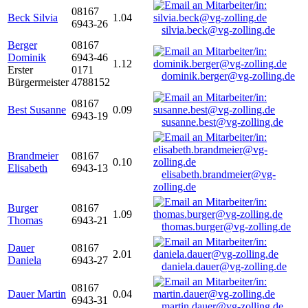
08167
Beck Silvia
1.04
6943-26
silvia.beck@vg-zolling.de
Berger
08167
Dominik
6943-46
1.12
Erster
0171
dominik.berger@vg-zolling.de
Bürgermeister
4788152
08167
Best Susanne
0.09
6943-19
susanne.best@vg-zolling.de
Brandmeier
08167
0.10
Elisabeth
6943-13
elisabeth.brandmeier@vg-
zolling.de
Burger
08167
1.09
Thomas
6943-21
thomas.burger@vg-zolling.de
Dauer
08167
2.01
Daniela
6943-27
daniela.dauer@vg-zolling.de
08167
Dauer Martin
0.04
6943-31
martin.dauer@vg-zolling.de