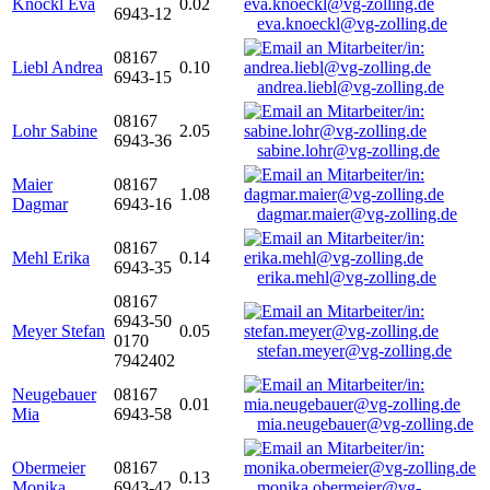
Knöckl Eva
0.02
6943-12
eva.knoeckl@vg-zolling.de
08167
Liebl Andrea
0.10
6943-15
andrea.liebl@vg-zolling.de
08167
Lohr Sabine
2.05
6943-36
sabine.lohr@vg-zolling.de
Maier
08167
1.08
Dagmar
6943-16
dagmar.maier@vg-zolling.de
08167
Mehl Erika
0.14
6943-35
erika.mehl@vg-zolling.de
08167
6943-50
Meyer Stefan
0.05
0170
stefan.meyer@vg-zolling.de
7942402
Neugebauer
08167
0.01
Mia
6943-58
mia.neugebauer@vg-zolling.de
Obermeier
08167
0.13
Monika
6943-42
monika.obermeier@vg-