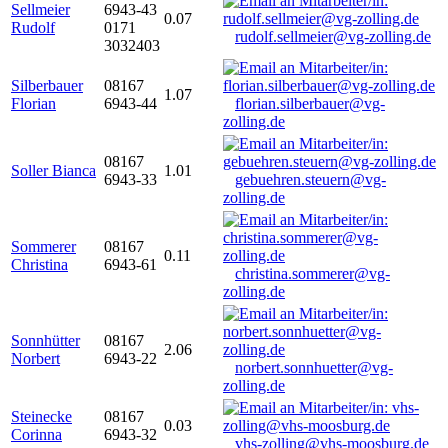
Sellmeier
6943-43
0.07
Rudolf
0171
rudolf.sellmeier@vg-zolling.de
3032403
Silberbauer
08167
1.07
Florian
6943-44
florian.silberbauer@vg-
zolling.de
08167
Soller Bianca
1.01
6943-33
gebuehren.steuern@vg-
zolling.de
Sommerer
08167
0.11
Christina
6943-61
christina.sommerer@vg-
zolling.de
Sonnhütter
08167
2.06
Norbert
6943-22
norbert.sonnhuetter@vg-
zolling.de
Steinecke
08167
0.03
Corinna
6943-32
vhs-zolling@vhs-moosburg.de