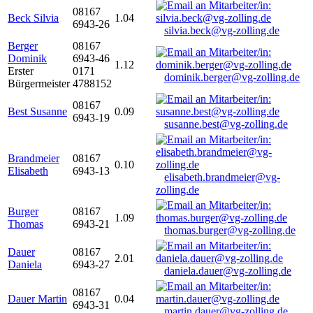
08167
Beck Silvia
1.04
6943-26
silvia.beck@vg-zolling.de
Berger
08167
Dominik
6943-46
1.12
Erster
0171
dominik.berger@vg-zolling.de
Bürgermeister
4788152
08167
Best Susanne
0.09
6943-19
susanne.best@vg-zolling.de
Brandmeier
08167
0.10
Elisabeth
6943-13
elisabeth.brandmeier@vg-
zolling.de
Burger
08167
1.09
Thomas
6943-21
thomas.burger@vg-zolling.de
Dauer
08167
2.01
Daniela
6943-27
daniela.dauer@vg-zolling.de
08167
Dauer Martin
0.04
6943-31
martin.dauer@vg-zolling.de