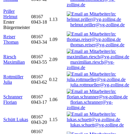
zolling.de
Priller
Helmut
08167
1.13
Erster
6943-18
helmut.priller@vg-zolling.de
Bürgermeister
Reiser
08167
1.09
Thomas
6943-34
thomas.reiser@vg-zolling.de
Riesch
08167
2.09
Maximilian
6943-55
maximilian.riesch@vg-
zolling.de
Rottmüller
08167
0.12
Julia
6943-62
julia.rottmueller@vg-zolling.de
Schranner
08167
1.06
Florian
6943-17
florian.schranner@vg-
zolling.de
08167
Schütt Lukas
1.15
6943-20
lukas.schuett@vg-zolling.de
08167