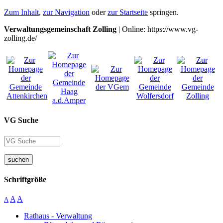
Zum Inhalt
,
zur Navigation
oder
zur Startseite
springen.
Verwaltungsgemeinschaft Zolling
| Online: https://www.vg-
zolling.de/
VG Suche
suchen
Schriftgröße
A
A
A
Rathaus - Verwaltung