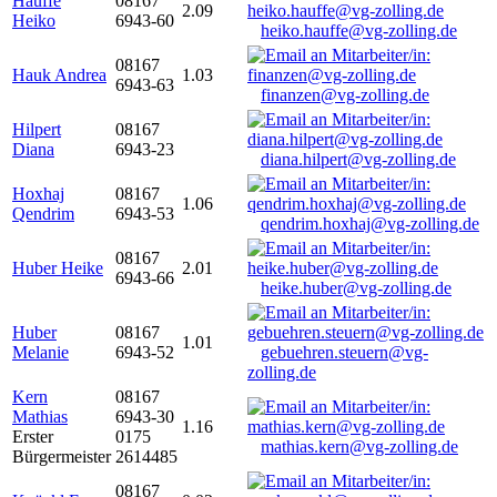
Hauffe
08167
2.09
Heiko
6943-60
heiko.hauffe@vg-zolling.de
08167
Hauk Andrea
1.03
6943-63
finanzen@vg-zolling.de
Hilpert
08167
Diana
6943-23
diana.hilpert@vg-zolling.de
Hoxhaj
08167
1.06
Qendrim
6943-53
qendrim.hoxhaj@vg-zolling.de
08167
Huber Heike
2.01
6943-66
heike.huber@vg-zolling.de
Huber
08167
1.01
Melanie
6943-52
gebuehren.steuern@vg-
zolling.de
Kern
08167
Mathias
6943-30
1.16
Erster
0175
mathias.kern@vg-zolling.de
Bürgermeister
2614485
08167