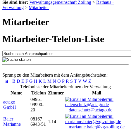
Sie sind hier:
Verwaltungsgemeinschaft Zolling
>
Rathaus -
Verwaltung
>
Mitarbeiter
Mitarbeiter
Mitarbeiter-Telefon-Liste
Sprung zu den Mitarbeitern mit dem Anfangsbuchstaben:
a
B
D
E
F
G
H
K
L
M
N
O
P
R
S
T
V
W
Z
Telefonliste der Mitarbeiter/innen der Verwaltung
Name
Telefon
Zimmer
Mail
09951
actago
99990-
GmbH
20
datenschutz@actago.de
Baier
08167
1.14
Marianne
6943-51
marianne.baier@vg-zolling.de