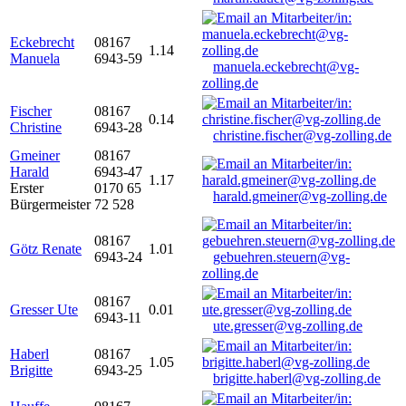
Eckebrecht
08167
1.14
Manuela
6943-59
manuela.eckebrecht@vg-
zolling.de
Fischer
08167
0.14
Christine
6943-28
christine.fischer@vg-zolling.de
Gmeiner
08167
Harald
6943-47
1.17
Erster
0170 65
harald.gmeiner@vg-zolling.de
Bürgermeister
72 528
08167
Götz Renate
1.01
6943-24
gebuehren.steuern@vg-
zolling.de
08167
Gresser Ute
0.01
6943-11
ute.gresser@vg-zolling.de
Haberl
08167
1.05
Brigitte
6943-25
brigitte.haberl@vg-zolling.de