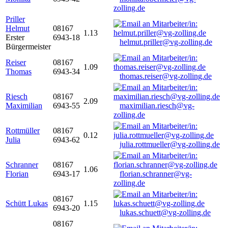
zolling.de
Priller
Helmut
08167
1.13
Erster
6943-18
helmut.priller@vg-zolling.de
Bürgermeister
Reiser
08167
1.09
Thomas
6943-34
thomas.reiser@vg-zolling.de
Riesch
08167
2.09
Maximilian
6943-55
maximilian.riesch@vg-
zolling.de
Rottmüller
08167
0.12
Julia
6943-62
julia.rottmueller@vg-zolling.de
Schranner
08167
1.06
Florian
6943-17
florian.schranner@vg-
zolling.de
08167
Schütt Lukas
1.15
6943-20
lukas.schuett@vg-zolling.de
08167