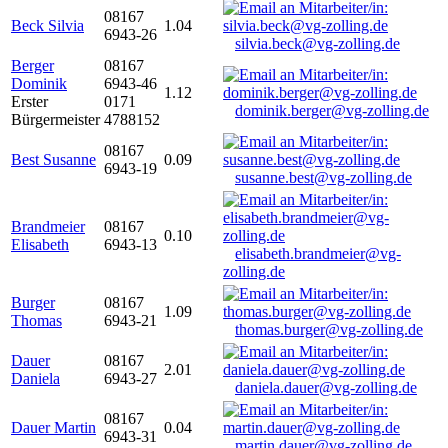
08167
Beck Silvia
1.04
6943-26
silvia.beck@vg-zolling.de
Berger
08167
Dominik
6943-46
1.12
Erster
0171
dominik.berger@vg-zolling.de
Bürgermeister
4788152
08167
Best Susanne
0.09
6943-19
susanne.best@vg-zolling.de
Brandmeier
08167
0.10
Elisabeth
6943-13
elisabeth.brandmeier@vg-
zolling.de
Burger
08167
1.09
Thomas
6943-21
thomas.burger@vg-zolling.de
Dauer
08167
2.01
Daniela
6943-27
daniela.dauer@vg-zolling.de
08167
Dauer Martin
0.04
6943-31
martin.dauer@vg-zolling.de