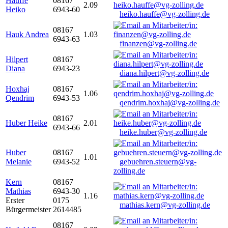
Hauffe
08167
2.09
Heiko
6943-60
heiko.hauffe@vg-zolling.de
08167
Hauk Andrea
1.03
6943-63
finanzen@vg-zolling.de
Hilpert
08167
Diana
6943-23
diana.hilpert@vg-zolling.de
Hoxhaj
08167
1.06
Qendrim
6943-53
qendrim.hoxhaj@vg-zolling.de
08167
Huber Heike
2.01
6943-66
heike.huber@vg-zolling.de
Huber
08167
1.01
Melanie
6943-52
gebuehren.steuern@vg-
zolling.de
Kern
08167
Mathias
6943-30
1.16
Erster
0175
mathias.kern@vg-zolling.de
Bürgermeister
2614485
08167