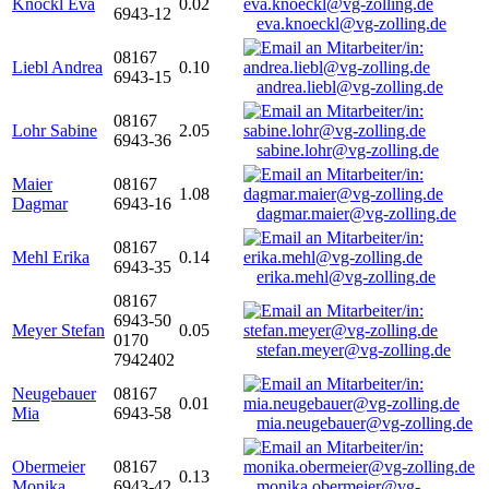
Knöckl Eva
0.02
6943-12
eva.knoeckl@vg-zolling.de
08167
Liebl Andrea
0.10
6943-15
andrea.liebl@vg-zolling.de
08167
Lohr Sabine
2.05
6943-36
sabine.lohr@vg-zolling.de
Maier
08167
1.08
Dagmar
6943-16
dagmar.maier@vg-zolling.de
08167
Mehl Erika
0.14
6943-35
erika.mehl@vg-zolling.de
08167
6943-50
Meyer Stefan
0.05
0170
stefan.meyer@vg-zolling.de
7942402
Neugebauer
08167
0.01
Mia
6943-58
mia.neugebauer@vg-zolling.de
Obermeier
08167
0.13
Monika
6943-42
monika.obermeier@vg-