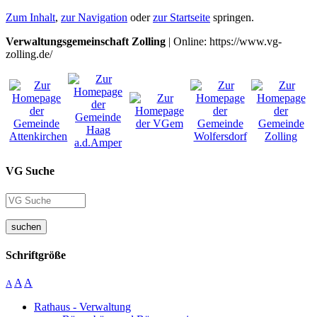
Zum Inhalt
,
zur Navigation
oder
zur Startseite
springen.
Verwaltungsgemeinschaft Zolling
| Online: https://www.vg-
zolling.de/
VG Suche
suchen
Schriftgröße
A
A
A
Rathaus - Verwaltung