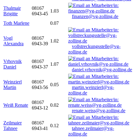
Thalmair
08167
1.03
Brigitte
6943-45
finanzen@vg-zolling.de
Toth Marlene
0.07
Vogl
08167
1.02
Alexandra
6943-39
vollstreckungsstelle@vg-
zolling.de
Vrhovnik
08167
1.07
Daniel
6943-37
daniel.vrhovnik@vg-zolling.de
Weinzierl
08167
0.05
Martin
6943-56
martin.weinzierl@vg-
zolling.de
08167
Weiß Renate
0.02
6943-12
renate.weiss@vg-zolling.de
Zeilmaier
08167
0.12
Tahnee
6943-41
tahnee.zeilmaier@vg-
zolling.de