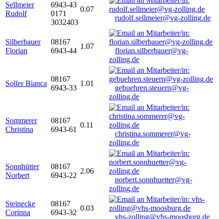
Sellmeier
6943-43
0.07
Rudolf
0171
rudolf.sellmeier@vg-zolling.de
3032403
Silberbauer
08167
1.07
Florian
6943-44
florian.silberbauer@vg-
zolling.de
08167
Soller Bianca
1.01
6943-33
gebuehren.steuern@vg-
zolling.de
Sommerer
08167
0.11
Christina
6943-61
christina.sommerer@vg-
zolling.de
Sonnhütter
08167
2.06
Norbert
6943-22
norbert.sonnhuetter@vg-
zolling.de
Steinecke
08167
0.03
Corinna
6943-32
vhs-zolling@vhs-moosburg.de