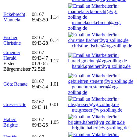
Eckebrecht
08167
1.14
Manuela
6943-59
manuela.eckebrecht@vg-
zolling.de
Fischer
08167
0.14
Christine
6943-28
christine.fischer@vg-zolling.de
Gmeiner
08167
Harald
6943-47
1.17
Erster
0170 65
harald.gmeiner@vg-zolling.de
Bürgermeister
72 528
08167
Götz Renate
1.01
6943-24
gebuehren.steuern@vg-
zolling.de
08167
Gresser Ute
0.01
6943-11
ute.gresser@vg-zolling.de
Haberl
08167
1.05
Brigitte
6943-25
brigitte.haberl@vg-zolling.de