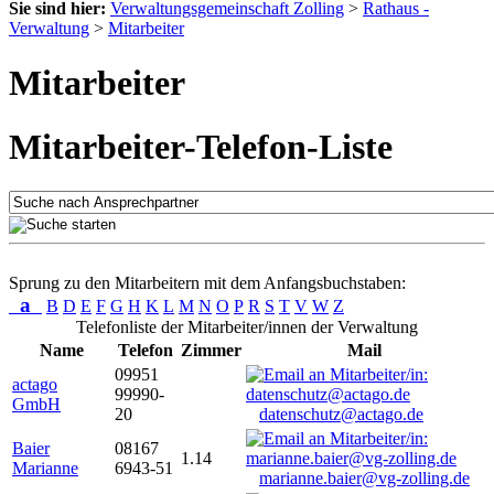
Sie sind hier:
Verwaltungsgemeinschaft Zolling
>
Rathaus -
Verwaltung
>
Mitarbeiter
Mitarbeiter
Mitarbeiter-Telefon-Liste
Sprung zu den Mitarbeitern mit dem Anfangsbuchstaben:
a
B
D
E
F
G
H
K
L
M
N
O
P
R
S
T
V
W
Z
Telefonliste der Mitarbeiter/innen der Verwaltung
Name
Telefon
Zimmer
Mail
09951
actago
99990-
GmbH
20
datenschutz@actago.de
Baier
08167
1.14
Marianne
6943-51
marianne.baier@vg-zolling.de