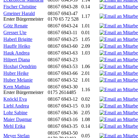
Fischer Christine
08167 6943-28
0.14
Gmeiner Harald
08167 6943-47
1.17
Erster Bürgermeister
0170 65 72 528
Götz Renate
08167 6943-24
1.01
Gresser Ute
08167 6943-11
0.01
Haberl Brigitte
08167 6943-25
1.05
Hauffe Heiko
08167 6943-60
2.09
Hauk Andrea
08167 6943-63
1.03
Hilpert Diana
08167 6943-23
Hoxhaj Qendrim
08167 6943-53
1.06
Huber Heike
08167 6943-66
2.01
Huber Melanie
08167 6943-52
1.01
Kern Mathias
08167 6943-30
1.16
Erster Bürgermeister
0175 2614485
Knöckl Eva
08167 6943-12
0.02
Liebl Andrea
08167 6943-15
0.10
Lohr Sabine
08167 6943-36
2.05
Maier Dagmar
08167 6943-16
1.08
Mehl Erika
08167 6943-35
0.14
08167 6943-50
Meyer Stefan
0.05