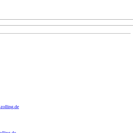
zolling.de
lling.de