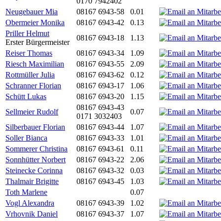
0170 7942402
Neugebauer Mia
08167 6943-58
0.01
Obermeier Monika
08167 6943-42
0.13
Priller Helmut
08167 6943-18
1.13
Erster Bürgermeister
Reiser Thomas
08167 6943-34
1.09
Riesch Maximilian
08167 6943-55
2.09
Rottmüller Julia
08167 6943-62
0.12
Schranner Florian
08167 6943-17
1.06
Schütt Lukas
08167 6943-20
1.15
08167 6943-43
Sellmeier Rudolf
0.07
0171 3032403
Silberbauer Florian
08167 6943-44
1.07
Soller Bianca
08167 6943-33
1.01
Sommerer Christina
08167 6943-61
0.11
Sonnhütter Norbert
08167 6943-22
2.06
Steinecke Corinna
08167 6943-32
0.03
Thalmair Brigitte
08167 6943-45
1.03
Toth Marlene
0.07
Vogl Alexandra
08167 6943-39
1.02
Vrhovnik Daniel
08167 6943-37
1.07