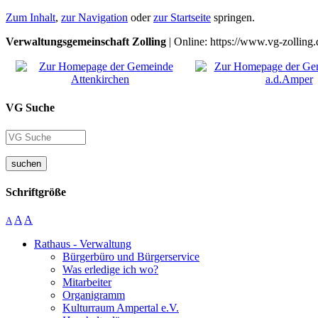
Zum Inhalt
,
zur Navigation
oder
zur Startseite
springen.
Verwaltungsgemeinschaft Zolling
| Online: https://www.vg-zolling.
VG Suche
suchen
Schriftgröße
A
A
A
Rathaus - Verwaltung
Bürgerbüro und Bürgerservice
Was erledige ich wo?
Mitarbeiter
Organigramm
Kulturraum Ampertal e.V.