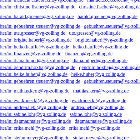
christine.fischer@vg-zolling.d
harald.gmeiner@vg-zolling.de
gebuehren.steuern@vg-zolli
ute.gresser@vg-zolling.de
brigitte.haberl@vg-zolling.de
heiko.hauffe@vg-zolling.de
finanzen@vg-zolling.de
diana.hilpert@vg-zolling.de
qendrim.hoxhaj@vg-zolling.d
heike.huber@vg-zolling.de
gebuehren.steuern@vg-zolli
mathias.kern@vg-zolling.de
eva.knoeckl@vg-zolling.de
andrea.liebl@vg-zolling.de
sabine.lohr@vg-zolling.de
dagmar.maier@vg-zolling.de
erika.mehl@vg-zolling.de
stefan.meyer@vg-zolling.de