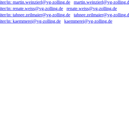
martin.weinzierl@vg-zolling.
renate.weiss@vg-zolling.de
tahnee.zeilmaier@vg-zolling.
kaemmerei@vg-zolling.de