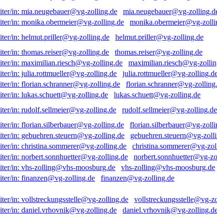
mia.neugebauer@vg-zolling.d
monika.obermeier@vg-zolli
helmut.priller@vg-zolling.de
thomas.reiser@vg-zolling.de
maximilian.riesch@vg-zollin
julia.rottmueller@vg-zolling.d
florian.schranner@vg-zolling
lukas.schuett@vg-zolling.de
rudolf.sellmeier@vg-zolling.de
florian.silberbauer@vg-zolli
gebuehren.steuern@vg-zolli
christina.sommerer@vg-zol
norbert.sonnhuetter@vg-zo
vhs-zolling@vhs-moosburg.de
finanzen@vg-zolling.de
vollstreckungsstelle@vg-zo
daniel.vrhovnik@vg-zolling.d