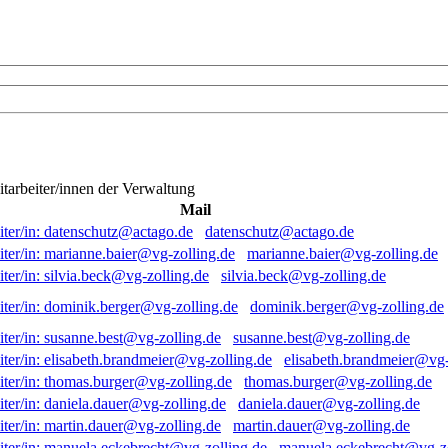
itarbeiter/innen der Verwaltung
Mail
datenschutz@actago.de
marianne.baier@vg-zolling.de
silvia.beck@vg-zolling.de
dominik.berger@vg-zolling.de
susanne.best@vg-zolling.de
elisabeth.brandmeier@vg-
thomas.burger@vg-zolling.de
daniela.dauer@vg-zolling.de
martin.dauer@vg-zolling.de
manuela.eckebrecht@vg-zo