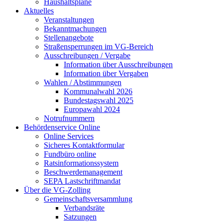
Haushaltspläne
Aktuelles
Veranstaltungen
Bekanntmachungen
Stellenangebote
Straßensperrungen im VG-Bereich
Ausschreibungen / Vergabe
Information über Ausschreibungen
Information über Vergaben
Wahlen / Abstimmungen
Kommunalwahl 2026
Bundestagswahl 2025
Europawahl 2024
Notrufnummern
Behördenservice Online
Online Services
Sicheres Kontaktformular
Fundbüro online
Ratsinformationssystem
Beschwerdemanagement
SEPA Lastschriftmandat
Über die VG-Zolling
Gemeinschaftsversammlung
Verbandsräte
Satzungen