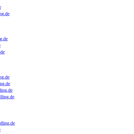
e
ng.de
g.de
e
.de
ng.de
ng.de
ling.de
lling.de
lling.de
e