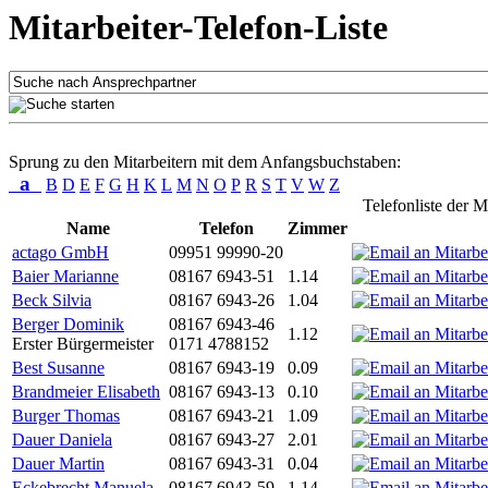
Mitarbeiter-Telefon-Liste
Sprung zu den Mitarbeitern mit dem Anfangsbuchstaben:
a
B
D
E
F
G
H
K
L
M
N
O
P
R
S
T
V
W
Z
Telefonliste der M
Name
Telefon
Zimmer
actago GmbH
09951 99990-20
Baier Marianne
08167 6943-51
1.14
Beck Silvia
08167 6943-26
1.04
Berger Dominik
08167 6943-46
1.12
Erster Bürgermeister
0171 4788152
Best Susanne
08167 6943-19
0.09
Brandmeier Elisabeth
08167 6943-13
0.10
Burger Thomas
08167 6943-21
1.09
Dauer Daniela
08167 6943-27
2.01
Dauer Martin
08167 6943-31
0.04
Eckebrecht Manuela
08167 6943-59
1.14