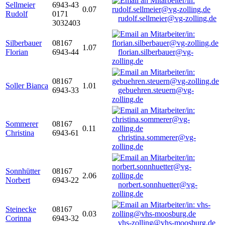
Sellmeier
6943-43
0.07
Rudolf
0171
rudolf.sellmeier@vg-zolling.de
3032403
Silberbauer
08167
1.07
Florian
6943-44
florian.silberbauer@vg-
zolling.de
08167
Soller Bianca
1.01
6943-33
gebuehren.steuern@vg-
zolling.de
Sommerer
08167
0.11
Christina
6943-61
christina.sommerer@vg-
zolling.de
Sonnhütter
08167
2.06
Norbert
6943-22
norbert.sonnhuetter@vg-
zolling.de
Steinecke
08167
0.03
Corinna
6943-32
vhs-zolling@vhs-moosburg.de