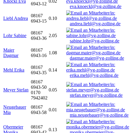
Knöckl Eva
0.02
6943-12
eva.knoeckl@vg-zolling.de
08167
Liebl Andrea
0.10
6943-15
andrea.liebl@vg-zolling.de
08167
Lohr Sabine
2.05
6943-36
sabine.lohr@vg-zolling.de
Maier
08167
1.08
Dagmar
6943-16
dagmar.maier@vg-zolling.de
08167
Mehl Erika
0.14
6943-35
erika.mehl@vg-zolling.de
08167
6943-50
Meyer Stefan
0.05
0170
stefan.meyer@vg-zolling.de
7942402
Neugebauer
08167
0.01
Mia
6943-58
mia.neugebauer@vg-zolling.de
Obermeier
08167
0.13
Monika
6943-42
monika.obermeier@vg-