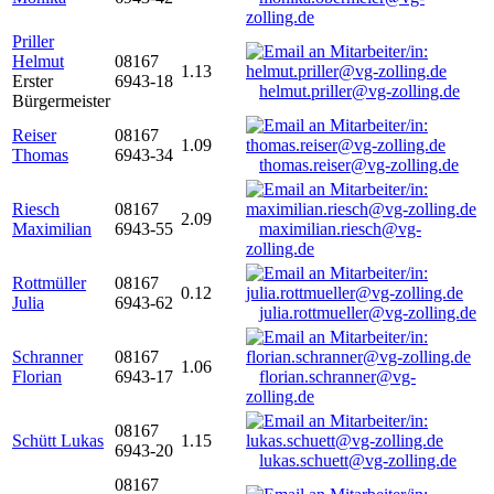
zolling.de
Priller
Helmut
08167
1.13
Erster
6943-18
helmut.priller@vg-zolling.de
Bürgermeister
Reiser
08167
1.09
Thomas
6943-34
thomas.reiser@vg-zolling.de
Riesch
08167
2.09
Maximilian
6943-55
maximilian.riesch@vg-
zolling.de
Rottmüller
08167
0.12
Julia
6943-62
julia.rottmueller@vg-zolling.de
Schranner
08167
1.06
Florian
6943-17
florian.schranner@vg-
zolling.de
08167
Schütt Lukas
1.15
6943-20
lukas.schuett@vg-zolling.de
08167