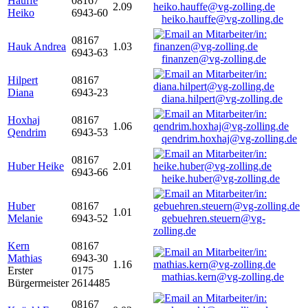
Hauffe
08167
2.09
Heiko
6943-60
heiko.hauffe@vg-zolling.de
08167
Hauk Andrea
1.03
6943-63
finanzen@vg-zolling.de
Hilpert
08167
Diana
6943-23
diana.hilpert@vg-zolling.de
Hoxhaj
08167
1.06
Qendrim
6943-53
qendrim.hoxhaj@vg-zolling.de
08167
Huber Heike
2.01
6943-66
heike.huber@vg-zolling.de
Huber
08167
1.01
Melanie
6943-52
gebuehren.steuern@vg-
zolling.de
Kern
08167
Mathias
6943-30
1.16
Erster
0175
mathias.kern@vg-zolling.de
Bürgermeister
2614485
08167