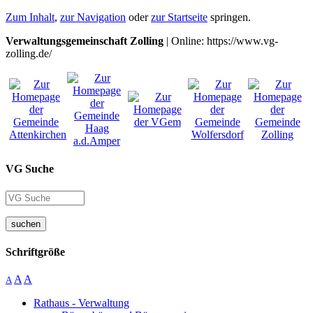
Zum Inhalt
,
zur Navigation
oder
zur Startseite
springen.
Verwaltungsgemeinschaft Zolling
| Online: https://www.vg-
zolling.de/
VG Suche
suchen
Schriftgröße
A
A
A
Rathaus - Verwaltung