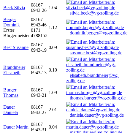
08167
Beck Silvia
1.04
6943-26
silvia.beck@vg-zolling.de
Berger
08167
Dominik
6943-46
1.12
Erster
0171
dominik.berger@vg-zolling.de
Bürgermeister
4788152
08167
Best Susanne
0.09
6943-19
susanne.best@vg-zolling.de
Brandmeier
08167
0.10
Elisabeth
6943-13
elisabeth.brandmeier@vg-
zolling.de
Burger
08167
1.09
Thomas
6943-21
thomas.burger@vg-zolling.de
Dauer
08167
2.01
Daniela
6943-27
daniela.dauer@vg-zolling.de
08167
Dauer Martin
0.04
6943-31
martin.dauer@vg-zolling.de