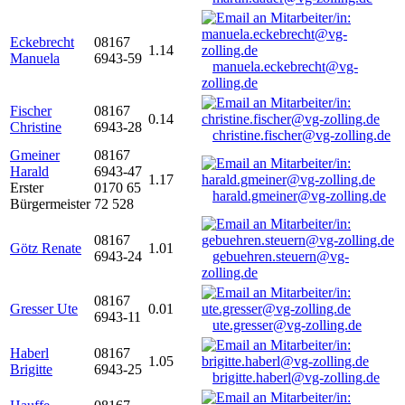
Eckebrecht
08167
1.14
Manuela
6943-59
manuela.eckebrecht@vg-
zolling.de
Fischer
08167
0.14
Christine
6943-28
christine.fischer@vg-zolling.de
Gmeiner
08167
Harald
6943-47
1.17
Erster
0170 65
harald.gmeiner@vg-zolling.de
Bürgermeister
72 528
08167
Götz Renate
1.01
6943-24
gebuehren.steuern@vg-
zolling.de
08167
Gresser Ute
0.01
6943-11
ute.gresser@vg-zolling.de
Haberl
08167
1.05
Brigitte
6943-25
brigitte.haberl@vg-zolling.de