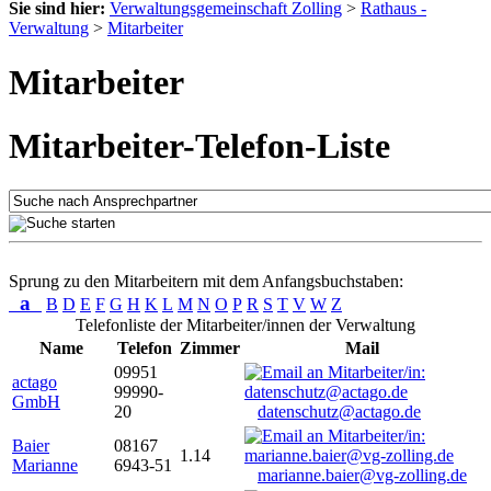
Sie sind hier:
Verwaltungsgemeinschaft Zolling
>
Rathaus -
Verwaltung
>
Mitarbeiter
Mitarbeiter
Mitarbeiter-Telefon-Liste
Sprung zu den Mitarbeitern mit dem Anfangsbuchstaben:
a
B
D
E
F
G
H
K
L
M
N
O
P
R
S
T
V
W
Z
Telefonliste der Mitarbeiter/innen der Verwaltung
Name
Telefon
Zimmer
Mail
09951
actago
99990-
GmbH
20
datenschutz@actago.de
Baier
08167
1.14
Marianne
6943-51
marianne.baier@vg-zolling.de