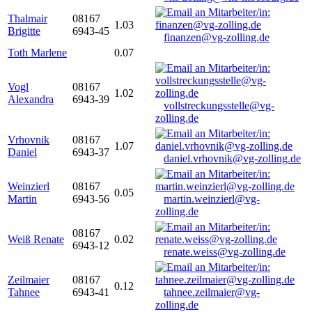
Thalmair
08167
1.03
Brigitte
6943-45
finanzen@vg-zolling.de
Toth Marlene
0.07
Vogl
08167
1.02
Alexandra
6943-39
vollstreckungsstelle@vg-
zolling.de
Vrhovnik
08167
1.07
Daniel
6943-37
daniel.vrhovnik@vg-zolling.de
Weinzierl
08167
0.05
Martin
6943-56
martin.weinzierl@vg-
zolling.de
08167
Weiß Renate
0.02
6943-12
renate.weiss@vg-zolling.de
Zeilmaier
08167
0.12
Tahnee
6943-41
tahnee.zeilmaier@vg-
zolling.de