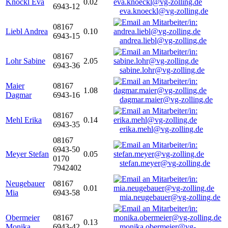
Knöckl Eva
0.02
6943-12
eva.knoeckl@vg-zolling.de
08167
Liebl Andrea
0.10
6943-15
andrea.liebl@vg-zolling.de
08167
Lohr Sabine
2.05
6943-36
sabine.lohr@vg-zolling.de
Maier
08167
1.08
Dagmar
6943-16
dagmar.maier@vg-zolling.de
08167
Mehl Erika
0.14
6943-35
erika.mehl@vg-zolling.de
08167
6943-50
Meyer Stefan
0.05
0170
stefan.meyer@vg-zolling.de
7942402
Neugebauer
08167
0.01
Mia
6943-58
mia.neugebauer@vg-zolling.de
Obermeier
08167
0.13
Monika
6943-42
monika.obermeier@vg-