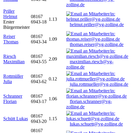
zolling.de
Priller
Helmut
08167
1.13
Erster
6943-18
helmut.priller@vg-zolling.de
Bürgermeister
Reiser
08167
1.09
Thomas
6943-34
thomas.reiser@vg-zolling.de
Riesch
08167
2.09
Maximilian
6943-55
maximilian.riesch@vg-
zolling.de
Rottmüller
08167
0.12
Julia
6943-62
julia.rottmueller@vg-zolling.de
Schranner
08167
1.06
Florian
6943-17
florian.schranner@vg-
zolling.de
08167
Schütt Lukas
1.15
6943-20
lukas.schuett@vg-zolling.de
08167