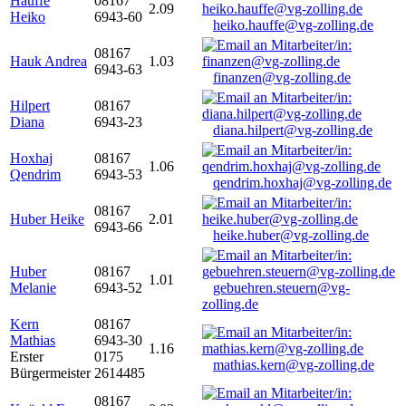
Hauffe
08167
2.09
Heiko
6943-60
heiko.hauffe@vg-zolling.de
08167
Hauk Andrea
1.03
6943-63
finanzen@vg-zolling.de
Hilpert
08167
Diana
6943-23
diana.hilpert@vg-zolling.de
Hoxhaj
08167
1.06
Qendrim
6943-53
qendrim.hoxhaj@vg-zolling.de
08167
Huber Heike
2.01
6943-66
heike.huber@vg-zolling.de
Huber
08167
1.01
Melanie
6943-52
gebuehren.steuern@vg-
zolling.de
Kern
08167
Mathias
6943-30
1.16
Erster
0175
mathias.kern@vg-zolling.de
Bürgermeister
2614485
08167