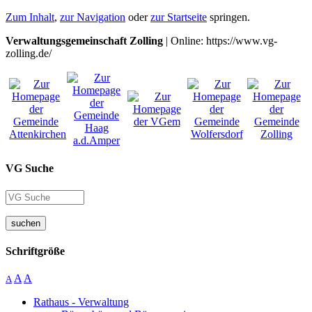
Zum Inhalt
,
zur Navigation
oder
zur Startseite
springen.
Verwaltungsgemeinschaft Zolling
| Online: https://www.vg-
zolling.de/
VG Suche
suchen
Schriftgröße
A
A
A
Rathaus - Verwaltung