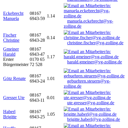
Eckebrecht
08167
1.14
Manuela
6943-59
manuela.eckebrecht@vg-
zolling.de
Fischer
08167
0.14
Christine
6943-28
christine.fischer@vg-zolling.de
Gmeiner
08167
Harald
6943-47
1.17
Erster
0170 65
harald.gmeiner@vg-zolling.de
Bürgermeister
72 528
08167
Götz Renate
1.01
6943-24
gebuehren.steuern@vg-
zolling.de
08167
Gresser Ute
0.01
6943-11
ute.gresser@vg-zolling.de
Haberl
08167
1.05
Brigitte
6943-25
brigitte.haberl@vg-zolling.de