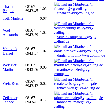
Thalmair
08167
1.03
Brigitte
6943-45
finanzen@vg-zolling.de
Toth Marlene
0.07
Vogl
08167
1.02
Alexandra
6943-39
vollstreckungsstelle@vg-
zolling.de
Vrhovnik
08167
1.07
Daniel
6943-37
daniel.vrhovnik@vg-zolling.de
Weinzierl
08167
0.05
Martin
6943-56
martin.weinzierl@vg-
zolling.de
08167
Weiß Renate
0.02
6943-12
renate.weiss@vg-zolling.de
Zeilmaier
08167
0.12
Tahnee
6943-41
tahnee.zeilmaier@vg-
zolling.de