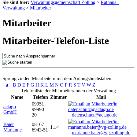
Sie sind hier:
Verwaltungsgemeinschaft Zolling
>
Rathaus -
Verwaltung
>
Mitarbeiter
Mitarbeiter
Mitarbeiter-Telefon-Liste
Sprung zu den Mitarbeitern mit dem Anfangsbuchstaben:
a
B
D
E
F
G
H
K
L
M
N
O
P
R
S
T
V
W
Z
Telefonliste der Mitarbeiter/innen der Verwaltung
Name
Telefon
Zimmer
Mail
09951
actago
99990-
GmbH
20
datenschutz@actago.de
Baier
08167
1.14
Marianne
6943-51
marianne.baier@vg-zolling.de