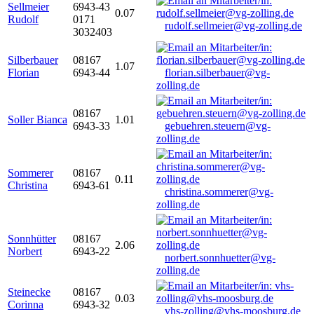
Sellmeier
6943-43
0.07
Rudolf
0171
rudolf.sellmeier@vg-zolling.de
3032403
Silberbauer
08167
1.07
Florian
6943-44
florian.silberbauer@vg-
zolling.de
08167
Soller Bianca
1.01
6943-33
gebuehren.steuern@vg-
zolling.de
Sommerer
08167
0.11
Christina
6943-61
christina.sommerer@vg-
zolling.de
Sonnhütter
08167
2.06
Norbert
6943-22
norbert.sonnhuetter@vg-
zolling.de
Steinecke
08167
0.03
Corinna
6943-32
vhs-zolling@vhs-moosburg.de