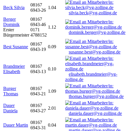
08167
Beck Silvia
1.04
6943-26
silvia.beck@vg-zolling.de
Berger
08167
Dominik
6943-46
1.12
Erster
0171
dominik.berger@vg-zolling.de
Bürgermeister
4788152
08167
Best Susanne
0.09
6943-19
susanne.best@vg-zolling.de
Brandmeier
08167
0.10
Elisabeth
6943-13
elisabeth.brandmeier@vg-
zolling.de
Burger
08167
1.09
Thomas
6943-21
thomas.burger@vg-zolling.de
Dauer
08167
2.01
Daniela
6943-27
daniela.dauer@vg-zolling.de
08167
Dauer Martin
0.04
6943-31
martin.dauer@vg-zolling.de