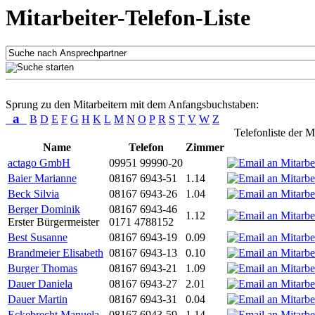
Mitarbeiter-Telefon-Liste
Sprung zu den Mitarbeitern mit dem Anfangsbuchstaben:
a
B
D
E
F
G
H
K
L
M
N
O
P
R
S
T
V
W
Z
Telefonliste der M
Name
Telefon
Zimmer
actago GmbH
09951 99990-20
Baier Marianne
08167 6943-51
1.14
Beck Silvia
08167 6943-26
1.04
Berger Dominik
08167 6943-46
1.12
Erster Bürgermeister
0171 4788152
Best Susanne
08167 6943-19
0.09
Brandmeier Elisabeth
08167 6943-13
0.10
Burger Thomas
08167 6943-21
1.09
Dauer Daniela
08167 6943-27
2.01
Dauer Martin
08167 6943-31
0.04
Eckebrecht Manuela
08167 6943-59
1.14