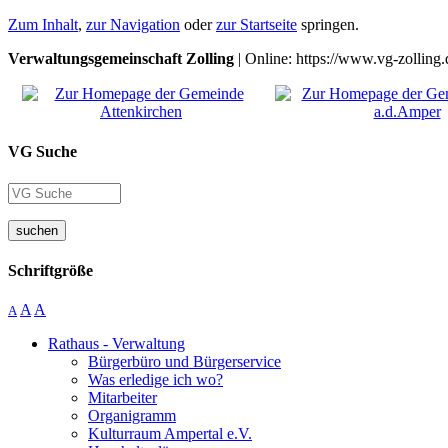
Zum Inhalt
,
zur Navigation
oder
zur Startseite
springen.
Verwaltungsgemeinschaft Zolling
| Online: https://www.vg-zolling.
VG Suche
suchen
Schriftgröße
A
A
A
Rathaus - Verwaltung
Bürgerbüro und Bürgerservice
Was erledige ich wo?
Mitarbeiter
Organigramm
Kulturraum Ampertal e.V.