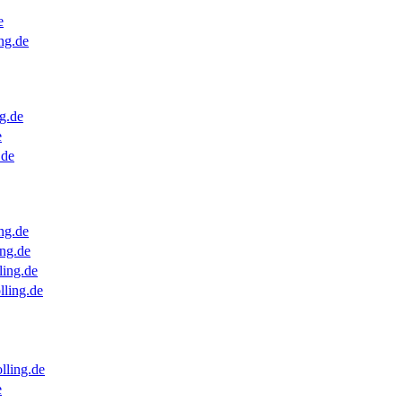
e
ng.de
g.de
e
.de
ng.de
ng.de
ling.de
lling.de
lling.de
e