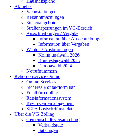
Haushaltspläne
Aktuelles
Veranstaltungen
Bekanntmachungen
Stellenangebote
Straßensperrungen im VG-Bereich
Ausschreibungen / Vergabe
Information über Ausschreibungen
Information über Vergaben
Wahlen / Abstimmungen
Kommunalwahl 2026
Bundestagswahl 2025
Europawahl 2024
Notrufnummern
Behördenservice Online
Online Services
Sicheres Kontaktformular
Fundbüro online
Ratsinformationssystem
Beschwerdemanagement
SEPA Lastschriftmandat
Über die VG-Zolling
Gemeinschaftsversammlung
Verbandsräte
Satzungen