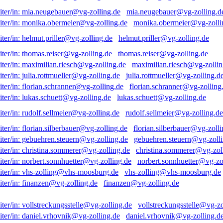
mia.neugebauer@vg-zolling.d
monika.obermeier@vg-zolli
helmut.priller@vg-zolling.de
thomas.reiser@vg-zolling.de
maximilian.riesch@vg-zollin
julia.rottmueller@vg-zolling.d
florian.schranner@vg-zolling
lukas.schuett@vg-zolling.de
rudolf.sellmeier@vg-zolling.de
florian.silberbauer@vg-zolli
gebuehren.steuern@vg-zolli
christina.sommerer@vg-zol
norbert.sonnhuetter@vg-zo
vhs-zolling@vhs-moosburg.de
finanzen@vg-zolling.de
vollstreckungsstelle@vg-zo
daniel.vrhovnik@vg-zolling.d