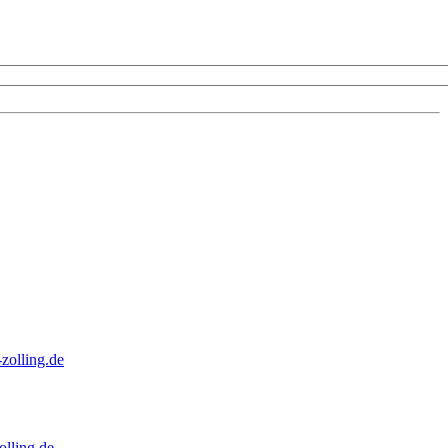
zolling.de
lling.de