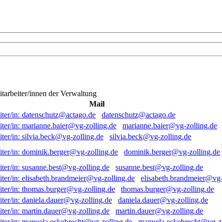
itarbeiter/innen der Verwaltung
Mail
datenschutz@actago.de
marianne.baier@vg-zolling.de
silvia.beck@vg-zolling.de
dominik.berger@vg-zolling.de
susanne.best@vg-zolling.de
elisabeth.brandmeier@vg-
thomas.burger@vg-zolling.de
daniela.dauer@vg-zolling.de
martin.dauer@vg-zolling.de
manuela.eckebrecht@vg-zo