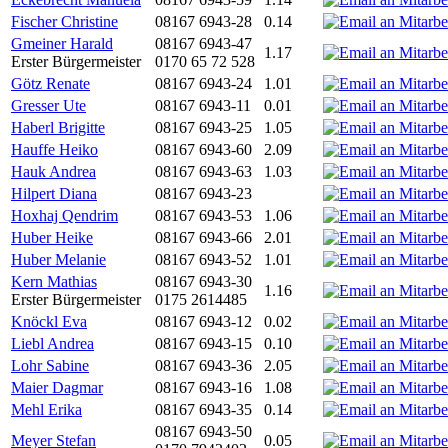
Fischer Christine
08167 6943-28
0.14
Gmeiner Harald
08167 6943-47
1.17
Erster Bürgermeister
0170 65 72 528
Götz Renate
08167 6943-24
1.01
Gresser Ute
08167 6943-11
0.01
Haberl Brigitte
08167 6943-25
1.05
Hauffe Heiko
08167 6943-60
2.09
Hauk Andrea
08167 6943-63
1.03
Hilpert Diana
08167 6943-23
Hoxhaj Qendrim
08167 6943-53
1.06
Huber Heike
08167 6943-66
2.01
Huber Melanie
08167 6943-52
1.01
Kern Mathias
08167 6943-30
1.16
Erster Bürgermeister
0175 2614485
Knöckl Eva
08167 6943-12
0.02
Liebl Andrea
08167 6943-15
0.10
Lohr Sabine
08167 6943-36
2.05
Maier Dagmar
08167 6943-16
1.08
Mehl Erika
08167 6943-35
0.14
08167 6943-50
Meyer Stefan
0.05