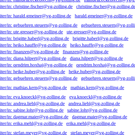
christine.fischer@vg-zolling.d
harald.gmeiner@vg-zolling.de
gebuehren.steuern@vg-zolli
ute.gresser@vg-zolling.de
brigitte.haberl@vg-zolling.de
heiko.hauffe@vg-zolling.de
finanzen@vg-zolling.de
diana.hilpert@vg-zolling.de
qendrim.hoxhaj@vg-zolling.d
heike.huber@vg-zolling.de
gebuehren.steuern@vg-zolli
mathias.kern@vg-zolling.de
eva.knoeckl@vg-zolling.de
andrea.liebl@vg-zolling.de
sabine.lohr@vg-zolling.de
dagmar.maier@vg-zolling.de
erika.mehl@vg-zolling.de
stefan.meyer@vg-zolling.de