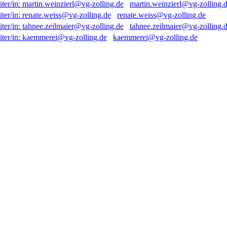
martin.weinzierl@vg-zolling.
renate.weiss@vg-zolling.de
tahnee.zeilmaier@vg-zolling.
kaemmerei@vg-zolling.de