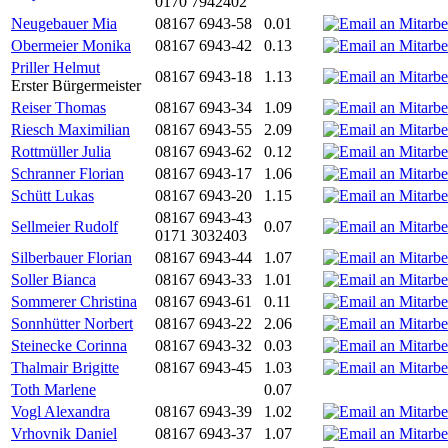
0170 7942402
Neugebauer Mia
08167 6943-58
0.01
Obermeier Monika
08167 6943-42
0.13
Priller Helmut
08167 6943-18
1.13
Erster Bürgermeister
Reiser Thomas
08167 6943-34
1.09
Riesch Maximilian
08167 6943-55
2.09
Rottmüller Julia
08167 6943-62
0.12
Schranner Florian
08167 6943-17
1.06
Schütt Lukas
08167 6943-20
1.15
08167 6943-43
Sellmeier Rudolf
0.07
0171 3032403
Silberbauer Florian
08167 6943-44
1.07
Soller Bianca
08167 6943-33
1.01
Sommerer Christina
08167 6943-61
0.11
Sonnhütter Norbert
08167 6943-22
2.06
Steinecke Corinna
08167 6943-32
0.03
Thalmair Brigitte
08167 6943-45
1.03
Toth Marlene
0.07
Vogl Alexandra
08167 6943-39
1.02
Vrhovnik Daniel
08167 6943-37
1.07