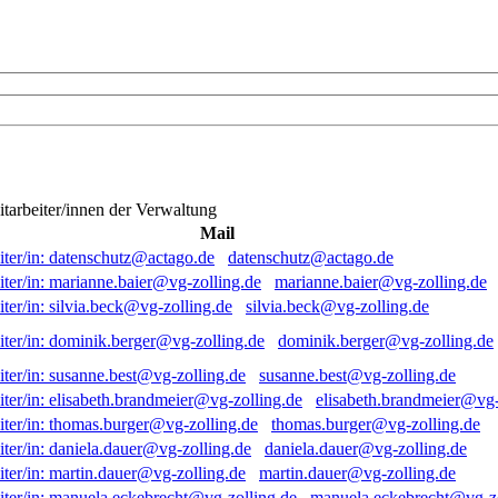
itarbeiter/innen der Verwaltung
Mail
datenschutz@actago.de
marianne.baier@vg-zolling.de
silvia.beck@vg-zolling.de
dominik.berger@vg-zolling.de
susanne.best@vg-zolling.de
elisabeth.brandmeier@vg-
thomas.burger@vg-zolling.de
daniela.dauer@vg-zolling.de
martin.dauer@vg-zolling.de
manuela.eckebrecht@vg-zo