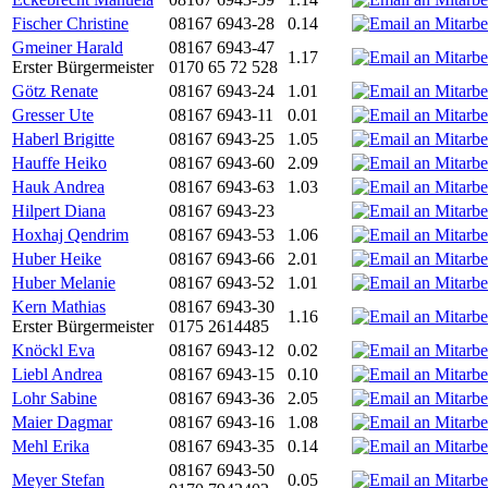
Fischer Christine
08167 6943-28
0.14
Gmeiner Harald
08167 6943-47
1.17
Erster Bürgermeister
0170 65 72 528
Götz Renate
08167 6943-24
1.01
Gresser Ute
08167 6943-11
0.01
Haberl Brigitte
08167 6943-25
1.05
Hauffe Heiko
08167 6943-60
2.09
Hauk Andrea
08167 6943-63
1.03
Hilpert Diana
08167 6943-23
Hoxhaj Qendrim
08167 6943-53
1.06
Huber Heike
08167 6943-66
2.01
Huber Melanie
08167 6943-52
1.01
Kern Mathias
08167 6943-30
1.16
Erster Bürgermeister
0175 2614485
Knöckl Eva
08167 6943-12
0.02
Liebl Andrea
08167 6943-15
0.10
Lohr Sabine
08167 6943-36
2.05
Maier Dagmar
08167 6943-16
1.08
Mehl Erika
08167 6943-35
0.14
08167 6943-50
Meyer Stefan
0.05