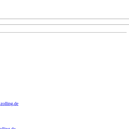
zolling.de
lling.de