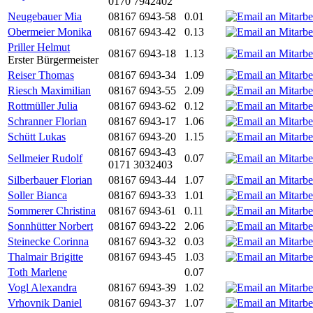
0170 7942402
Neugebauer Mia
08167 6943-58
0.01
Obermeier Monika
08167 6943-42
0.13
Priller Helmut
08167 6943-18
1.13
Erster Bürgermeister
Reiser Thomas
08167 6943-34
1.09
Riesch Maximilian
08167 6943-55
2.09
Rottmüller Julia
08167 6943-62
0.12
Schranner Florian
08167 6943-17
1.06
Schütt Lukas
08167 6943-20
1.15
08167 6943-43
Sellmeier Rudolf
0.07
0171 3032403
Silberbauer Florian
08167 6943-44
1.07
Soller Bianca
08167 6943-33
1.01
Sommerer Christina
08167 6943-61
0.11
Sonnhütter Norbert
08167 6943-22
2.06
Steinecke Corinna
08167 6943-32
0.03
Thalmair Brigitte
08167 6943-45
1.03
Toth Marlene
0.07
Vogl Alexandra
08167 6943-39
1.02
Vrhovnik Daniel
08167 6943-37
1.07