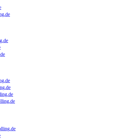
e
ng.de
g.de
e
.de
ng.de
ng.de
ling.de
lling.de
lling.de
e