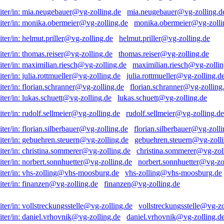
mia.neugebauer@vg-zolling.d
monika.obermeier@vg-zolli
helmut.priller@vg-zolling.de
thomas.reiser@vg-zolling.de
maximilian.riesch@vg-zollin
julia.rottmueller@vg-zolling.d
florian.schranner@vg-zolling
lukas.schuett@vg-zolling.de
rudolf.sellmeier@vg-zolling.de
florian.silberbauer@vg-zolli
gebuehren.steuern@vg-zolli
christina.sommerer@vg-zol
norbert.sonnhuetter@vg-zo
vhs-zolling@vhs-moosburg.de
finanzen@vg-zolling.de
vollstreckungsstelle@vg-zo
daniel.vrhovnik@vg-zolling.d