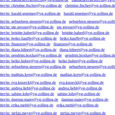
christine.fischer@vg-zolling.d
harald.gmeiner@vg-zolling.de
gebuehren.steuern@vg-zolli
ute.gresser@vg-zolling.de
brigitte.haberl@vg-zolling.de
heiko.hauffe@vg-zolling.de
finanzen@vg-zolling.de
diana.hilpert@vg-zolling.de
qendrim.hoxhaj@vg-zolling.d
heike.huber@vg-zolling.de
gebuehren.steuern@vg-zolli
mathias.kern@vg-zolling.de
eva.knoeckl@vg-zolling.de
andrea.liebl@vg-zolling.de
sabine.lohr@vg-zolling.de
dagmar.maier@vg-zolling.de
erika.mehl@vg-zolling.de
stefan.meyer@vg-zolling.de