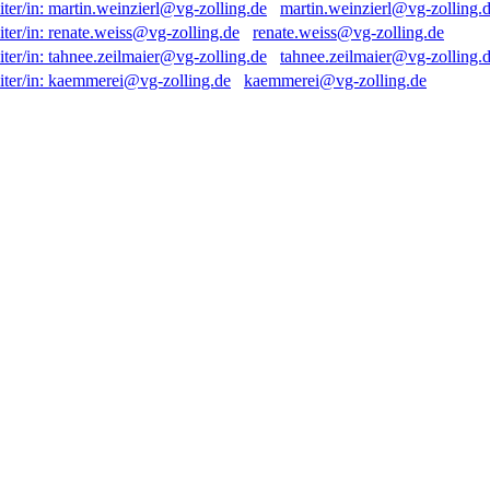
martin.weinzierl@vg-zolling.
renate.weiss@vg-zolling.de
tahnee.zeilmaier@vg-zolling.
kaemmerei@vg-zolling.de