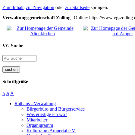
Zum Inhalt
,
zur Navigation
oder
zur Startseite
springen.
Verwaltungsgemeinschaft Zolling
| Online: https://www.vg-zolling.
VG Suche
suchen
Schriftgröße
A
A
A
Rathaus - Verwaltung
Bürgerbüro und Bürgerservice
Was erledige ich wo?
Mitarbeiter
Organigramm
Kulturraum Ampertal e.V.