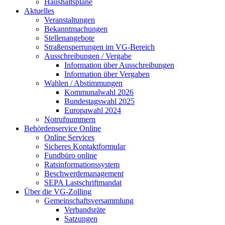
Haushaltspläne
Aktuelles
Veranstaltungen
Bekanntmachungen
Stellenangebote
Straßensperrungen im VG-Bereich
Ausschreibungen / Vergabe
Information über Ausschreibungen
Information über Vergaben
Wahlen / Abstimmungen
Kommunalwahl 2026
Bundestagswahl 2025
Europawahl 2024
Notrufnummern
Behördenservice Online
Online Services
Sicheres Kontaktformular
Fundbüro online
Ratsinformationssystem
Beschwerdemanagement
SEPA Lastschriftmandat
Über die VG-Zolling
Gemeinschaftsversammlung
Verbandsräte
Satzungen