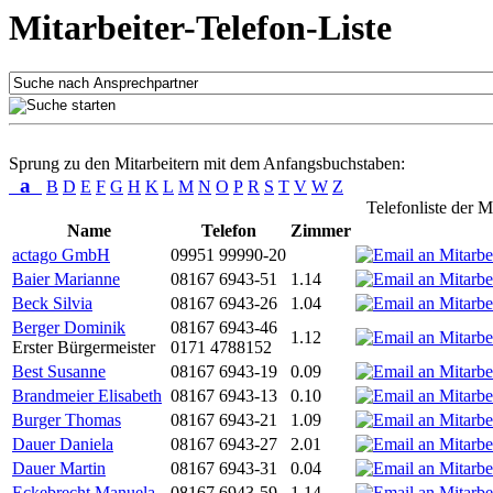
Mitarbeiter-Telefon-Liste
Sprung zu den Mitarbeitern mit dem Anfangsbuchstaben:
a
B
D
E
F
G
H
K
L
M
N
O
P
R
S
T
V
W
Z
Telefonliste der M
Name
Telefon
Zimmer
actago GmbH
09951 99990-20
Baier Marianne
08167 6943-51
1.14
Beck Silvia
08167 6943-26
1.04
Berger Dominik
08167 6943-46
1.12
Erster Bürgermeister
0171 4788152
Best Susanne
08167 6943-19
0.09
Brandmeier Elisabeth
08167 6943-13
0.10
Burger Thomas
08167 6943-21
1.09
Dauer Daniela
08167 6943-27
2.01
Dauer Martin
08167 6943-31
0.04
Eckebrecht Manuela
08167 6943-59
1.14