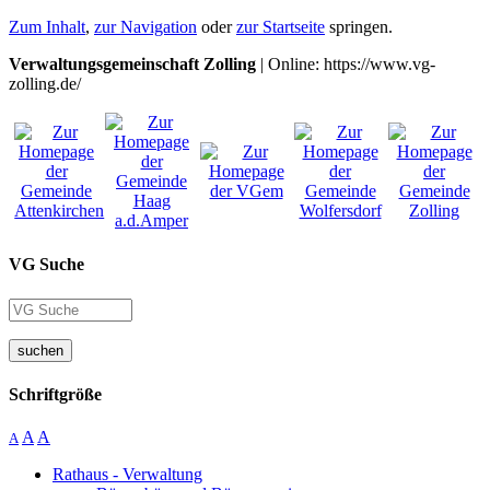
Zum Inhalt
,
zur Navigation
oder
zur Startseite
springen.
Verwaltungsgemeinschaft Zolling
| Online: https://www.vg-
zolling.de/
VG Suche
suchen
Schriftgröße
A
A
A
Rathaus - Verwaltung