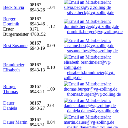
08167
Beck Silvia
1.04
6943-26
silvia.beck@vg-zolling.de
Berger
08167
Dominik
6943-46
1.12
Erster
0171
dominik.berger@vg-zolling.de
Bürgermeister
4788152
08167
Best Susanne
0.09
6943-19
susanne.best@vg-zolling.de
Brandmeier
08167
0.10
Elisabeth
6943-13
elisabeth.brandmeier@vg-
zolling.de
Burger
08167
1.09
Thomas
6943-21
thomas.burger@vg-zolling.de
Dauer
08167
2.01
Daniela
6943-27
daniela.dauer@vg-zolling.de
08167
Dauer Martin
0.04
6943-31
martin.dauer@vg-zolling.de