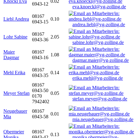
Knöckl Eva
0.02
6943-12
eva.knoeckl@vg-zolling.de
08167
Liebl Andrea
0.10
6943-15
andrea.liebl@vg-zolling.de
08167
Lohr Sabine
2.05
6943-36
sabine.lohr@vg-zolling.de
Maier
08167
1.08
Dagmar
6943-16
dagmar.maier@vg-zolling.de
08167
Mehl Erika
0.14
6943-35
erika.mehl@vg-zolling.de
08167
6943-50
Meyer Stefan
0.05
0170
stefan.meyer@vg-zolling.de
7942402
Neugebauer
08167
0.01
Mia
6943-58
mia.neugebauer@vg-zolling.de
Obermeier
08167
0.13
Monika
6943-42
monika.obermeier@vg-