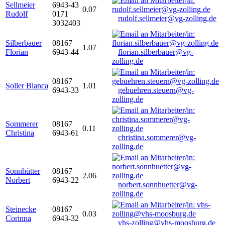
Sellmeier
6943-43
0.07
Rudolf
0171
rudolf.sellmeier@vg-zolling.de
3032403
Silberbauer
08167
1.07
Florian
6943-44
florian.silberbauer@vg-
zolling.de
08167
Soller Bianca
1.01
6943-33
gebuehren.steuern@vg-
zolling.de
Sommerer
08167
0.11
Christina
6943-61
christina.sommerer@vg-
zolling.de
Sonnhütter
08167
2.06
Norbert
6943-22
norbert.sonnhuetter@vg-
zolling.de
Steinecke
08167
0.03
Corinna
6943-32
vhs-zolling@vhs-moosburg.de