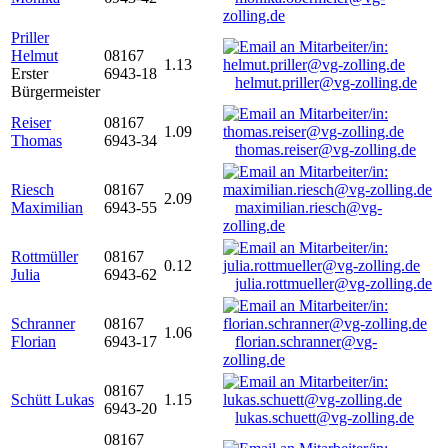
zolling.de
Priller
Helmut
08167
1.13
Erster
6943-18
helmut.priller@vg-zolling.de
Bürgermeister
Reiser
08167
1.09
Thomas
6943-34
thomas.reiser@vg-zolling.de
Riesch
08167
2.09
Maximilian
6943-55
maximilian.riesch@vg-
zolling.de
Rottmüller
08167
0.12
Julia
6943-62
julia.rottmueller@vg-zolling.de
Schranner
08167
1.06
Florian
6943-17
florian.schranner@vg-
zolling.de
08167
Schütt Lukas
1.15
6943-20
lukas.schuett@vg-zolling.de
08167