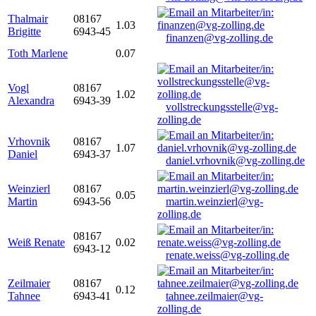
Thalmair
08167
1.03
Brigitte
6943-45
finanzen@vg-zolling.de
Toth Marlene
0.07
Vogl
08167
1.02
Alexandra
6943-39
vollstreckungsstelle@vg-
zolling.de
Vrhovnik
08167
1.07
Daniel
6943-37
daniel.vrhovnik@vg-zolling.de
Weinzierl
08167
0.05
Martin
6943-56
martin.weinzierl@vg-
zolling.de
08167
Weiß Renate
0.02
6943-12
renate.weiss@vg-zolling.de
Zeilmaier
08167
0.12
Tahnee
6943-41
tahnee.zeilmaier@vg-
zolling.de