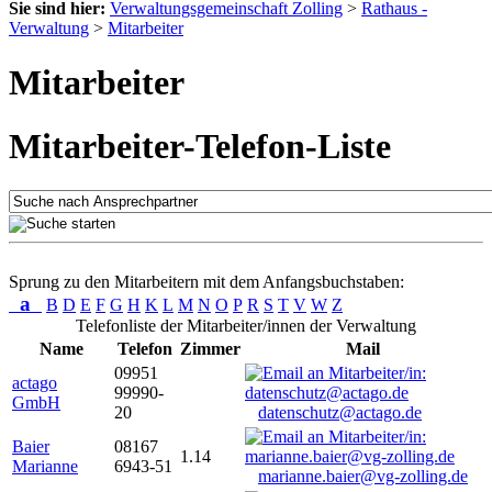
Sie sind hier:
Verwaltungsgemeinschaft Zolling
>
Rathaus -
Verwaltung
>
Mitarbeiter
Mitarbeiter
Mitarbeiter-Telefon-Liste
Sprung zu den Mitarbeitern mit dem Anfangsbuchstaben:
a
B
D
E
F
G
H
K
L
M
N
O
P
R
S
T
V
W
Z
Telefonliste der Mitarbeiter/innen der Verwaltung
Name
Telefon
Zimmer
Mail
09951
actago
99990-
GmbH
20
datenschutz@actago.de
Baier
08167
1.14
Marianne
6943-51
marianne.baier@vg-zolling.de