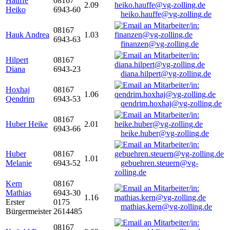
Hauffe
08167
2.09
Heiko
6943-60
heiko.hauffe@vg-zolling.de
08167
Hauk Andrea
1.03
6943-63
finanzen@vg-zolling.de
Hilpert
08167
Diana
6943-23
diana.hilpert@vg-zolling.de
Hoxhaj
08167
1.06
Qendrim
6943-53
qendrim.hoxhaj@vg-zolling.de
08167
Huber Heike
2.01
6943-66
heike.huber@vg-zolling.de
Huber
08167
1.01
Melanie
6943-52
gebuehren.steuern@vg-
zolling.de
Kern
08167
Mathias
6943-30
1.16
Erster
0175
mathias.kern@vg-zolling.de
Bürgermeister
2614485
08167