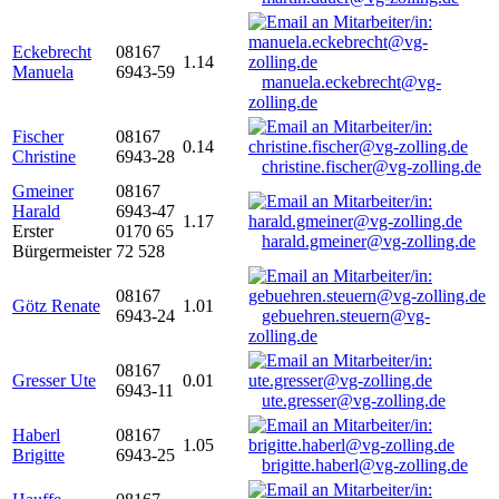
Eckebrecht
08167
1.14
Manuela
6943-59
manuela.eckebrecht@vg-
zolling.de
Fischer
08167
0.14
Christine
6943-28
christine.fischer@vg-zolling.de
Gmeiner
08167
Harald
6943-47
1.17
Erster
0170 65
harald.gmeiner@vg-zolling.de
Bürgermeister
72 528
08167
Götz Renate
1.01
6943-24
gebuehren.steuern@vg-
zolling.de
08167
Gresser Ute
0.01
6943-11
ute.gresser@vg-zolling.de
Haberl
08167
1.05
Brigitte
6943-25
brigitte.haberl@vg-zolling.de