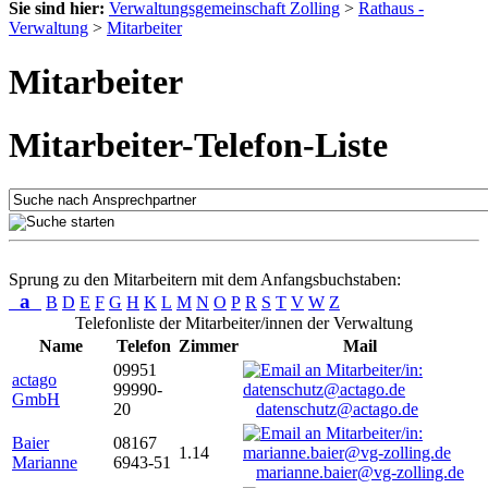
Sie sind hier:
Verwaltungsgemeinschaft Zolling
>
Rathaus -
Verwaltung
>
Mitarbeiter
Mitarbeiter
Mitarbeiter-Telefon-Liste
Sprung zu den Mitarbeitern mit dem Anfangsbuchstaben:
a
B
D
E
F
G
H
K
L
M
N
O
P
R
S
T
V
W
Z
Telefonliste der Mitarbeiter/innen der Verwaltung
Name
Telefon
Zimmer
Mail
09951
actago
99990-
GmbH
20
datenschutz@actago.de
Baier
08167
1.14
Marianne
6943-51
marianne.baier@vg-zolling.de