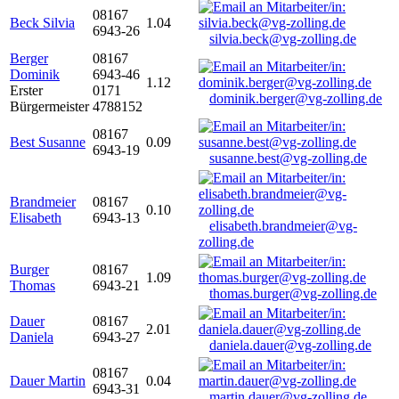
08167
Beck Silvia
1.04
6943-26
silvia.beck@vg-zolling.de
Berger
08167
Dominik
6943-46
1.12
Erster
0171
dominik.berger@vg-zolling.de
Bürgermeister
4788152
08167
Best Susanne
0.09
6943-19
susanne.best@vg-zolling.de
Brandmeier
08167
0.10
Elisabeth
6943-13
elisabeth.brandmeier@vg-
zolling.de
Burger
08167
1.09
Thomas
6943-21
thomas.burger@vg-zolling.de
Dauer
08167
2.01
Daniela
6943-27
daniela.dauer@vg-zolling.de
08167
Dauer Martin
0.04
6943-31
martin.dauer@vg-zolling.de