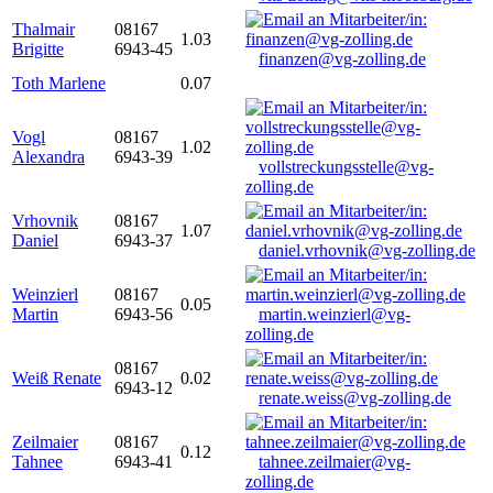
Thalmair
08167
1.03
Brigitte
6943-45
finanzen@vg-zolling.de
Toth Marlene
0.07
Vogl
08167
1.02
Alexandra
6943-39
vollstreckungsstelle@vg-
zolling.de
Vrhovnik
08167
1.07
Daniel
6943-37
daniel.vrhovnik@vg-zolling.de
Weinzierl
08167
0.05
Martin
6943-56
martin.weinzierl@vg-
zolling.de
08167
Weiß Renate
0.02
6943-12
renate.weiss@vg-zolling.de
Zeilmaier
08167
0.12
Tahnee
6943-41
tahnee.zeilmaier@vg-
zolling.de