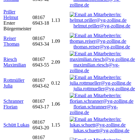
zolling.de
Priller
Helmut
08167
1.13
Erster
6943-18
helmut.priller@vg-zolling.de
Bürgermeister
Reiser
08167
1.09
Thomas
6943-34
thomas.reiser@vg-zolling.de
Riesch
08167
2.09
Maximilian
6943-55
maximilian.riesch@vg-
zolling.de
Rottmüller
08167
0.12
Julia
6943-62
julia.rottmueller@vg-zolling.de
Schranner
08167
1.06
Florian
6943-17
florian.schranner@vg-
zolling.de
08167
Schütt Lukas
1.15
6943-20
lukas.schuett@vg-zolling.de
08167