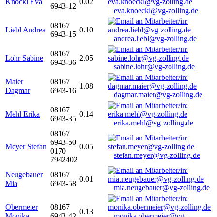
Knöckl Eva
0.02
6943-12
eva.knoeckl@vg-zolling.de
08167
Liebl Andrea
0.10
6943-15
andrea.liebl@vg-zolling.de
08167
Lohr Sabine
2.05
6943-36
sabine.lohr@vg-zolling.de
Maier
08167
1.08
Dagmar
6943-16
dagmar.maier@vg-zolling.de
08167
Mehl Erika
0.14
6943-35
erika.mehl@vg-zolling.de
08167
6943-50
Meyer Stefan
0.05
0170
stefan.meyer@vg-zolling.de
7942402
Neugebauer
08167
0.01
Mia
6943-58
mia.neugebauer@vg-zolling.de
Obermeier
08167
0.13
Monika
6943-42
monika.obermeier@vg-