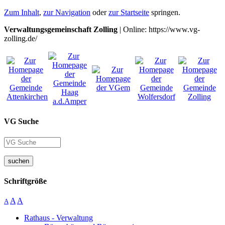
Zum Inhalt
,
zur Navigation
oder
zur Startseite
springen.
Verwaltungsgemeinschaft Zolling
| Online: https://www.vg-
zolling.de/
VG Suche
suchen
Schriftgröße
A
A
A
Rathaus - Verwaltung