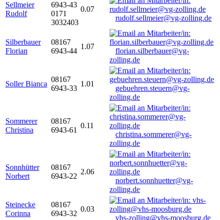
Sellmeier
6943-43
0.07
Rudolf
0171
rudolf.sellmeier@vg-zolling.de
3032403
Silberbauer
08167
1.07
Florian
6943-44
florian.silberbauer@vg-
zolling.de
08167
Soller Bianca
1.01
6943-33
gebuehren.steuern@vg-
zolling.de
Sommerer
08167
0.11
Christina
6943-61
christina.sommerer@vg-
zolling.de
Sonnhütter
08167
2.06
Norbert
6943-22
norbert.sonnhuetter@vg-
zolling.de
Steinecke
08167
0.03
Corinna
6943-32
vhs-zolling@vhs-moosburg.de