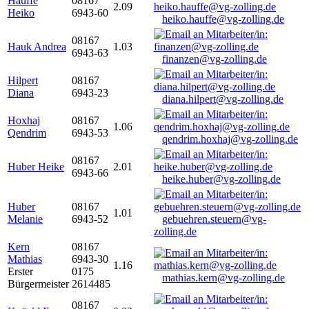
Hauffe
08167
2.09
Heiko
6943-60
heiko.hauffe@vg-zolling.de
08167
Hauk Andrea
1.03
6943-63
finanzen@vg-zolling.de
Hilpert
08167
Diana
6943-23
diana.hilpert@vg-zolling.de
Hoxhaj
08167
1.06
Qendrim
6943-53
qendrim.hoxhaj@vg-zolling.de
08167
Huber Heike
2.01
6943-66
heike.huber@vg-zolling.de
Huber
08167
1.01
Melanie
6943-52
gebuehren.steuern@vg-
zolling.de
Kern
08167
Mathias
6943-30
1.16
Erster
0175
mathias.kern@vg-zolling.de
Bürgermeister
2614485
08167