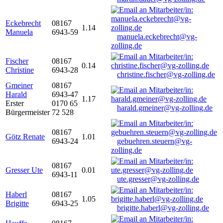
Eckebrecht
08167
1.14
Manuela
6943-59
manuela.eckebrecht@vg-
zolling.de
Fischer
08167
0.14
Christine
6943-28
christine.fischer@vg-zolling.de
Gmeiner
08167
Harald
6943-47
1.17
Erster
0170 65
harald.gmeiner@vg-zolling.de
Bürgermeister
72 528
08167
Götz Renate
1.01
6943-24
gebuehren.steuern@vg-
zolling.de
08167
Gresser Ute
0.01
6943-11
ute.gresser@vg-zolling.de
Haberl
08167
1.05
Brigitte
6943-25
brigitte.haberl@vg-zolling.de