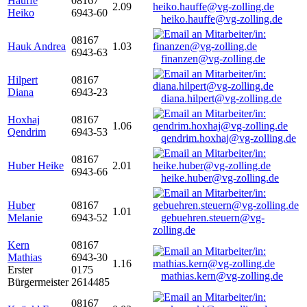
Hauffe
08167
2.09
Heiko
6943-60
heiko.hauffe@vg-zolling.de
08167
Hauk Andrea
1.03
6943-63
finanzen@vg-zolling.de
Hilpert
08167
Diana
6943-23
diana.hilpert@vg-zolling.de
Hoxhaj
08167
1.06
Qendrim
6943-53
qendrim.hoxhaj@vg-zolling.de
08167
Huber Heike
2.01
6943-66
heike.huber@vg-zolling.de
Huber
08167
1.01
Melanie
6943-52
gebuehren.steuern@vg-
zolling.de
Kern
08167
Mathias
6943-30
1.16
Erster
0175
mathias.kern@vg-zolling.de
Bürgermeister
2614485
08167