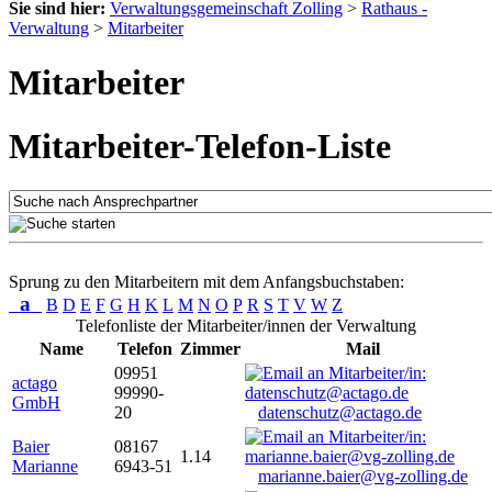
Sie sind hier:
Verwaltungsgemeinschaft Zolling
>
Rathaus -
Verwaltung
>
Mitarbeiter
Mitarbeiter
Mitarbeiter-Telefon-Liste
Sprung zu den Mitarbeitern mit dem Anfangsbuchstaben:
a
B
D
E
F
G
H
K
L
M
N
O
P
R
S
T
V
W
Z
Telefonliste der Mitarbeiter/innen der Verwaltung
Name
Telefon
Zimmer
Mail
09951
actago
99990-
GmbH
20
datenschutz@actago.de
Baier
08167
1.14
Marianne
6943-51
marianne.baier@vg-zolling.de