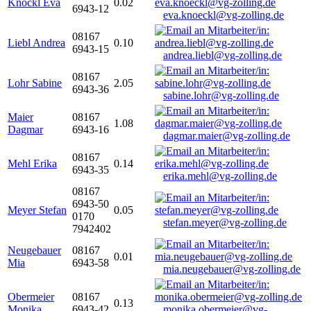
Knöckl Eva
0.02
6943-12
eva.knoeckl@vg-zolling.de
08167
Liebl Andrea
0.10
6943-15
andrea.liebl@vg-zolling.de
08167
Lohr Sabine
2.05
6943-36
sabine.lohr@vg-zolling.de
Maier
08167
1.08
Dagmar
6943-16
dagmar.maier@vg-zolling.de
08167
Mehl Erika
0.14
6943-35
erika.mehl@vg-zolling.de
08167
6943-50
Meyer Stefan
0.05
0170
stefan.meyer@vg-zolling.de
7942402
Neugebauer
08167
0.01
Mia
6943-58
mia.neugebauer@vg-zolling.de
Obermeier
08167
0.13
Monika
6943-42
monika.obermeier@vg-