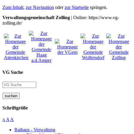
Zum Inhalt
,
zur Navigation
oder
zur Startseite
springen.
Verwaltungsgemeinschaft Zolling
| Online: https://www.vg-
zolling.de/
VG Suche
suchen
Schriftgröße
A
A
A
Rathaus - Verwaltung