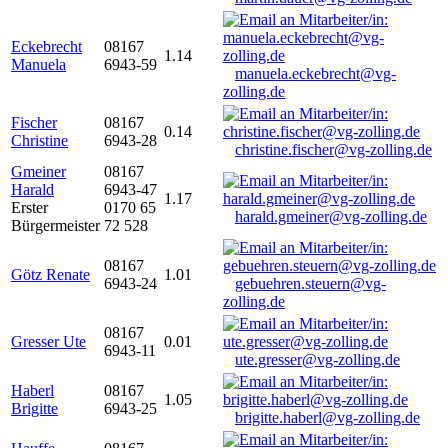
Eckebrecht
08167
1.14
Manuela
6943-59
manuela.eckebrecht@vg-
zolling.de
Fischer
08167
0.14
Christine
6943-28
christine.fischer@vg-zolling.de
Gmeiner
08167
Harald
6943-47
1.17
Erster
0170 65
harald.gmeiner@vg-zolling.de
Bürgermeister
72 528
08167
Götz Renate
1.01
6943-24
gebuehren.steuern@vg-
zolling.de
08167
Gresser Ute
0.01
6943-11
ute.gresser@vg-zolling.de
Haberl
08167
1.05
Brigitte
6943-25
brigitte.haberl@vg-zolling.de