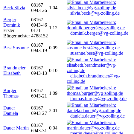
08167
Beck Silvia
1.04
6943-26
silvia.beck@vg-zolling.de
Berger
08167
Dominik
6943-46
1.12
Erster
0171
dominik.berger@vg-zolling.de
Bürgermeister
4788152
08167
Best Susanne
0.09
6943-19
susanne.best@vg-zolling.de
Brandmeier
08167
0.10
Elisabeth
6943-13
elisabeth.brandmeier@vg-
zolling.de
Burger
08167
1.09
Thomas
6943-21
thomas.burger@vg-zolling.de
Dauer
08167
2.01
Daniela
6943-27
daniela.dauer@vg-zolling.de
08167
Dauer Martin
0.04
6943-31
martin.dauer@vg-zolling.de