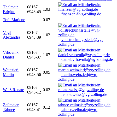
Thalmair
08167
1.03
Brigitte
6943-45
finanzen@vg-zolling.de
Toth Marlene
0.07
Vogl
08167
1.02
Alexandra
6943-39
vollstreckungsstelle@vg-
zolling.de
Vrhovnik
08167
1.07
Daniel
6943-37
daniel.vrhovnik@vg-zolling.de
Weinzierl
08167
0.05
Martin
6943-56
martin.weinzierl@vg-
zolling.de
08167
Weiß Renate
0.02
6943-12
renate.weiss@vg-zolling.de
Zeilmaier
08167
0.12
Tahnee
6943-41
tahnee.zeilmaier@vg-
zolling.de