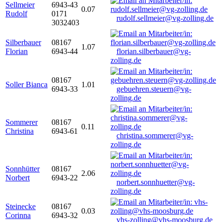
Sellmeier
6943-43
0.07
Rudolf
0171
rudolf.sellmeier@vg-zolling.de
3032403
Silberbauer
08167
1.07
Florian
6943-44
florian.silberbauer@vg-
zolling.de
08167
Soller Bianca
1.01
6943-33
gebuehren.steuern@vg-
zolling.de
Sommerer
08167
0.11
Christina
6943-61
christina.sommerer@vg-
zolling.de
Sonnhütter
08167
2.06
Norbert
6943-22
norbert.sonnhuetter@vg-
zolling.de
Steinecke
08167
0.03
Corinna
6943-32
vhs-zolling@vhs-moosburg.de