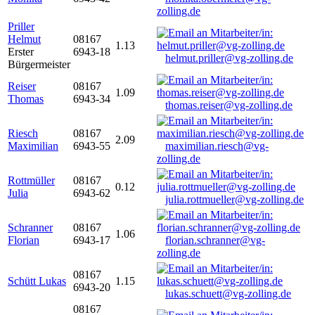
zolling.de
Priller
Helmut
08167
1.13
Erster
6943-18
helmut.priller@vg-zolling.de
Bürgermeister
Reiser
08167
1.09
Thomas
6943-34
thomas.reiser@vg-zolling.de
Riesch
08167
2.09
Maximilian
6943-55
maximilian.riesch@vg-
zolling.de
Rottmüller
08167
0.12
Julia
6943-62
julia.rottmueller@vg-zolling.de
Schranner
08167
1.06
Florian
6943-17
florian.schranner@vg-
zolling.de
08167
Schütt Lukas
1.15
6943-20
lukas.schuett@vg-zolling.de
08167