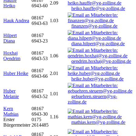
Hauffe
08167
2.09
Heiko
6943-60
heiko.hauffe@vg-zolling.de
08167
Hauk Andrea
1.03
6943-63
finanzen@vg-zolling.de
Hilpert
08167
Diana
6943-23
diana.hilpert@vg-zolling.de
Hoxhaj
08167
1.06
Qendrim
6943-53
qendrim.hoxhaj@vg-zolling.de
08167
Huber Heike
2.01
6943-66
heike.huber@vg-zolling.de
Huber
08167
1.01
Melanie
6943-52
gebuehren.steuern@vg-
zolling.de
Kern
08167
Mathias
6943-30
1.16
Erster
0175
mathias.kern@vg-zolling.de
Bürgermeister
2614485
08167