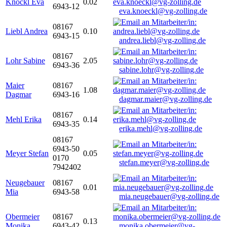
Knöckl Eva
0.02
6943-12
eva.knoeckl@vg-zolling.de
08167
Liebl Andrea
0.10
6943-15
andrea.liebl@vg-zolling.de
08167
Lohr Sabine
2.05
6943-36
sabine.lohr@vg-zolling.de
Maier
08167
1.08
Dagmar
6943-16
dagmar.maier@vg-zolling.de
08167
Mehl Erika
0.14
6943-35
erika.mehl@vg-zolling.de
08167
6943-50
Meyer Stefan
0.05
0170
stefan.meyer@vg-zolling.de
7942402
Neugebauer
08167
0.01
Mia
6943-58
mia.neugebauer@vg-zolling.de
Obermeier
08167
0.13
Monika
6943-42
monika.obermeier@vg-