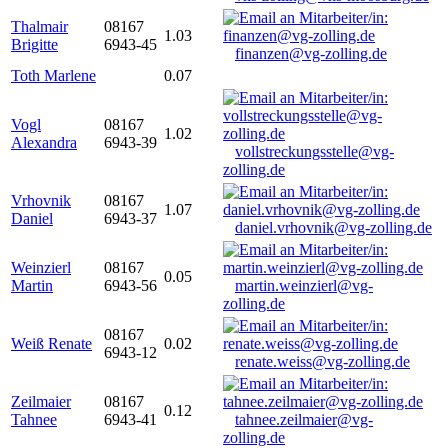
Thalmair
08167
1.03
Brigitte
6943-45
finanzen@vg-zolling.de
Toth Marlene
0.07
Vogl
08167
1.02
Alexandra
6943-39
vollstreckungsstelle@vg-
zolling.de
Vrhovnik
08167
1.07
Daniel
6943-37
daniel.vrhovnik@vg-zolling.de
Weinzierl
08167
0.05
Martin
6943-56
martin.weinzierl@vg-
zolling.de
08167
Weiß Renate
0.02
6943-12
renate.weiss@vg-zolling.de
Zeilmaier
08167
0.12
Tahnee
6943-41
tahnee.zeilmaier@vg-
zolling.de