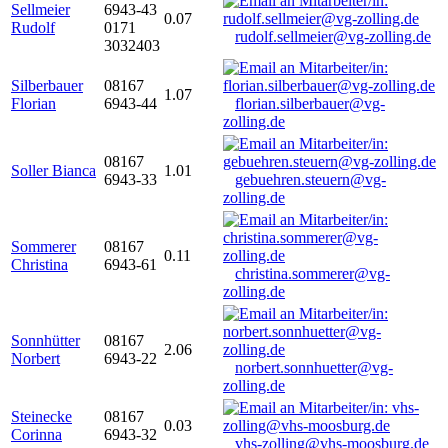
Sellmeier
6943-43
0.07
Rudolf
0171
rudolf.sellmeier@vg-zolling.de
3032403
Silberbauer
08167
1.07
Florian
6943-44
florian.silberbauer@vg-
zolling.de
08167
Soller Bianca
1.01
6943-33
gebuehren.steuern@vg-
zolling.de
Sommerer
08167
0.11
Christina
6943-61
christina.sommerer@vg-
zolling.de
Sonnhütter
08167
2.06
Norbert
6943-22
norbert.sonnhuetter@vg-
zolling.de
Steinecke
08167
0.03
Corinna
6943-32
vhs-zolling@vhs-moosburg.de