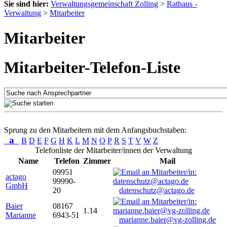
Sie sind hier:
Verwaltungsgemeinschaft Zolling
>
Rathaus -
Verwaltung
>
Mitarbeiter
Mitarbeiter
Mitarbeiter-Telefon-Liste
Sprung zu den Mitarbeitern mit dem Anfangsbuchstaben:
a
B
D
E
F
G
H
K
L
M
N
O
P
R
S
T
V
W
Z
Telefonliste der Mitarbeiter/innen der Verwaltung
Name
Telefon
Zimmer
Mail
09951
actago
99990-
GmbH
20
datenschutz@actago.de
Baier
08167
1.14
Marianne
6943-51
marianne.baier@vg-zolling.de