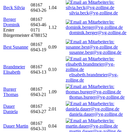
08167
Beck Silvia
1.04
6943-26
silvia.beck@vg-zolling.de
Berger
08167
Dominik
6943-46
1.12
Erster
0171
dominik.berger@vg-zolling.de
Bürgermeister
4788152
08167
Best Susanne
0.09
6943-19
susanne.best@vg-zolling.de
Brandmeier
08167
0.10
Elisabeth
6943-13
elisabeth.brandmeier@vg-
zolling.de
Burger
08167
1.09
Thomas
6943-21
thomas.burger@vg-zolling.de
Dauer
08167
2.01
Daniela
6943-27
daniela.dauer@vg-zolling.de
08167
Dauer Martin
0.04
6943-31
martin.dauer@vg-zolling.de