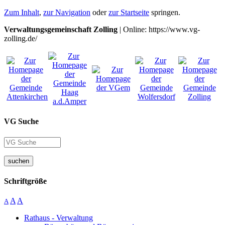
Zum Inhalt
,
zur Navigation
oder
zur Startseite
springen.
Verwaltungsgemeinschaft Zolling
| Online: https://www.vg-
zolling.de/
VG Suche
suchen
Schriftgröße
A
A
A
Rathaus - Verwaltung