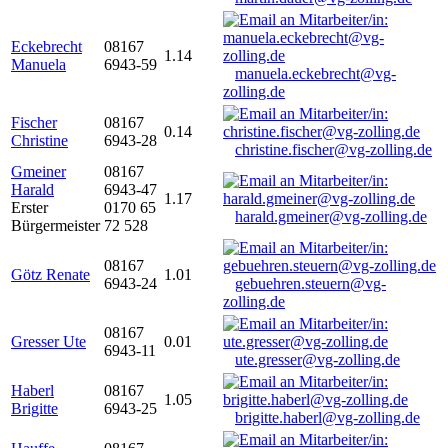
Eckebrecht
08167
1.14
Manuela
6943-59
manuela.eckebrecht@vg-
zolling.de
Fischer
08167
0.14
Christine
6943-28
christine.fischer@vg-zolling.de
Gmeiner
08167
Harald
6943-47
1.17
Erster
0170 65
harald.gmeiner@vg-zolling.de
Bürgermeister
72 528
08167
Götz Renate
1.01
6943-24
gebuehren.steuern@vg-
zolling.de
08167
Gresser Ute
0.01
6943-11
ute.gresser@vg-zolling.de
Haberl
08167
1.05
Brigitte
6943-25
brigitte.haberl@vg-zolling.de