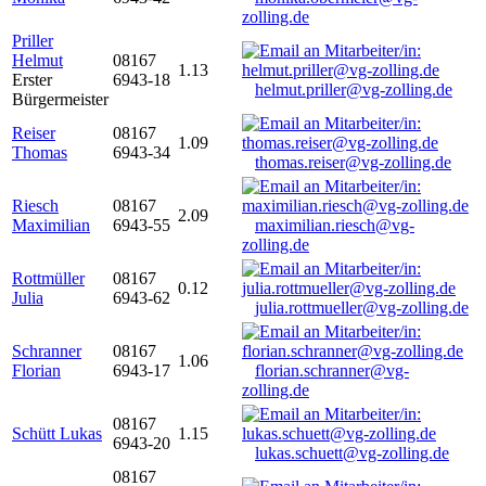
zolling.de
Priller
Helmut
08167
1.13
Erster
6943-18
helmut.priller@vg-zolling.de
Bürgermeister
Reiser
08167
1.09
Thomas
6943-34
thomas.reiser@vg-zolling.de
Riesch
08167
2.09
Maximilian
6943-55
maximilian.riesch@vg-
zolling.de
Rottmüller
08167
0.12
Julia
6943-62
julia.rottmueller@vg-zolling.de
Schranner
08167
1.06
Florian
6943-17
florian.schranner@vg-
zolling.de
08167
Schütt Lukas
1.15
6943-20
lukas.schuett@vg-zolling.de
08167