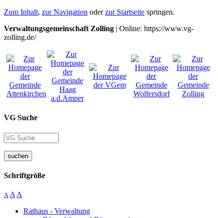
Zum Inhalt
,
zur Navigation
oder
zur Startseite
springen.
Verwaltungsgemeinschaft Zolling
| Online: https://www.vg-
zolling.de/
VG Suche
suchen
Schriftgröße
A
A
A
Rathaus - Verwaltung