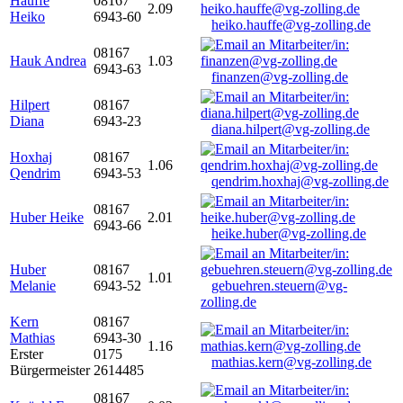
Hauffe
08167
2.09
Heiko
6943-60
heiko.hauffe@vg-zolling.de
08167
Hauk Andrea
1.03
6943-63
finanzen@vg-zolling.de
Hilpert
08167
Diana
6943-23
diana.hilpert@vg-zolling.de
Hoxhaj
08167
1.06
Qendrim
6943-53
qendrim.hoxhaj@vg-zolling.de
08167
Huber Heike
2.01
6943-66
heike.huber@vg-zolling.de
Huber
08167
1.01
Melanie
6943-52
gebuehren.steuern@vg-
zolling.de
Kern
08167
Mathias
6943-30
1.16
Erster
0175
mathias.kern@vg-zolling.de
Bürgermeister
2614485
08167