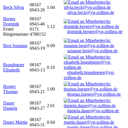
08167
Beck Silvia
1.04
6943-26
silvia.beck@vg-zolling.de
Berger
08167
Dominik
6943-46
1.12
Erster
0171
dominik.berger@vg-zolling.de
Bürgermeister
4788152
08167
Best Susanne
0.09
6943-19
susanne.best@vg-zolling.de
Brandmeier
08167
0.10
Elisabeth
6943-13
elisabeth.brandmeier@vg-
zolling.de
Burger
08167
1.09
Thomas
6943-21
thomas.burger@vg-zolling.de
Dauer
08167
2.01
Daniela
6943-27
daniela.dauer@vg-zolling.de
08167
Dauer Martin
0.04
6943-31
martin.dauer@vg-zolling.de