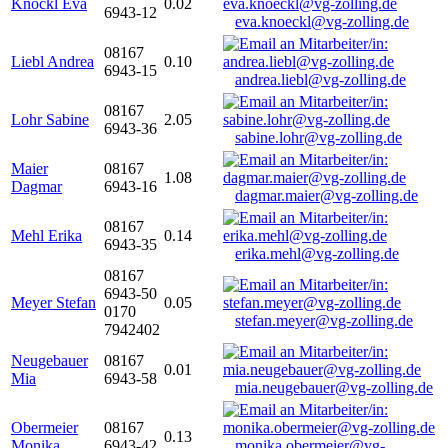
Knöckl Eva
0.02
6943-12
eva.knoeckl@vg-zolling.de
08167
Liebl Andrea
0.10
6943-15
andrea.liebl@vg-zolling.de
08167
Lohr Sabine
2.05
6943-36
sabine.lohr@vg-zolling.de
Maier
08167
1.08
Dagmar
6943-16
dagmar.maier@vg-zolling.de
08167
Mehl Erika
0.14
6943-35
erika.mehl@vg-zolling.de
08167
6943-50
Meyer Stefan
0.05
0170
stefan.meyer@vg-zolling.de
7942402
Neugebauer
08167
0.01
Mia
6943-58
mia.neugebauer@vg-zolling.de
Obermeier
08167
0.13
Monika
6943-42
monika.obermeier@vg-