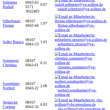
Sellmeier
6943-43
0.07
Rudolf
0171
rudolf.sellmeier@vg-zolling.de
3032403
Silberbauer
08167
1.07
Florian
6943-44
florian.silberbauer@vg-
zolling.de
08167
Soller Bianca
1.01
6943-33
gebuehren.steuern@vg-
zolling.de
Sommerer
08167
0.11
Christina
6943-61
christina.sommerer@vg-
zolling.de
Sonnhütter
08167
2.06
Norbert
6943-22
norbert.sonnhuetter@vg-
zolling.de
Steinecke
08167
0.03
Corinna
6943-32
vhs-zolling@vhs-moosburg.de