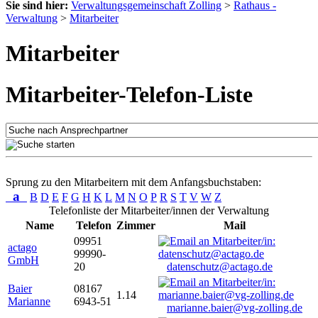
Sie sind hier:
Verwaltungsgemeinschaft Zolling
>
Rathaus -
Verwaltung
>
Mitarbeiter
Mitarbeiter
Mitarbeiter-Telefon-Liste
Sprung zu den Mitarbeitern mit dem Anfangsbuchstaben:
a
B
D
E
F
G
H
K
L
M
N
O
P
R
S
T
V
W
Z
Telefonliste der Mitarbeiter/innen der Verwaltung
Name
Telefon
Zimmer
Mail
09951
actago
99990-
GmbH
20
datenschutz@actago.de
Baier
08167
1.14
Marianne
6943-51
marianne.baier@vg-zolling.de