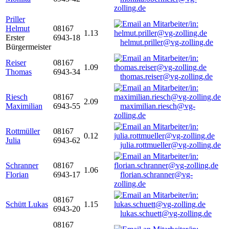
zolling.de
Priller
Helmut
08167
1.13
Erster
6943-18
helmut.priller@vg-zolling.de
Bürgermeister
Reiser
08167
1.09
Thomas
6943-34
thomas.reiser@vg-zolling.de
Riesch
08167
2.09
Maximilian
6943-55
maximilian.riesch@vg-
zolling.de
Rottmüller
08167
0.12
Julia
6943-62
julia.rottmueller@vg-zolling.de
Schranner
08167
1.06
Florian
6943-17
florian.schranner@vg-
zolling.de
08167
Schütt Lukas
1.15
6943-20
lukas.schuett@vg-zolling.de
08167