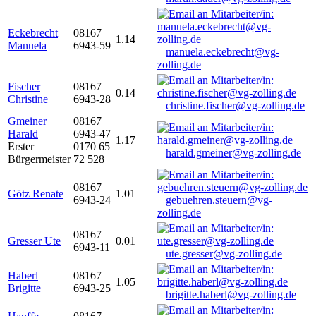
Eckebrecht
08167
1.14
Manuela
6943-59
manuela.eckebrecht@vg-
zolling.de
Fischer
08167
0.14
Christine
6943-28
christine.fischer@vg-zolling.de
Gmeiner
08167
Harald
6943-47
1.17
Erster
0170 65
harald.gmeiner@vg-zolling.de
Bürgermeister
72 528
08167
Götz Renate
1.01
6943-24
gebuehren.steuern@vg-
zolling.de
08167
Gresser Ute
0.01
6943-11
ute.gresser@vg-zolling.de
Haberl
08167
1.05
Brigitte
6943-25
brigitte.haberl@vg-zolling.de