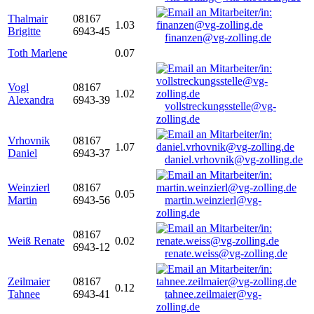
Thalmair
08167
1.03
Brigitte
6943-45
finanzen@vg-zolling.de
Toth Marlene
0.07
Vogl
08167
1.02
Alexandra
6943-39
vollstreckungsstelle@vg-
zolling.de
Vrhovnik
08167
1.07
Daniel
6943-37
daniel.vrhovnik@vg-zolling.de
Weinzierl
08167
0.05
Martin
6943-56
martin.weinzierl@vg-
zolling.de
08167
Weiß Renate
0.02
6943-12
renate.weiss@vg-zolling.de
Zeilmaier
08167
0.12
Tahnee
6943-41
tahnee.zeilmaier@vg-
zolling.de