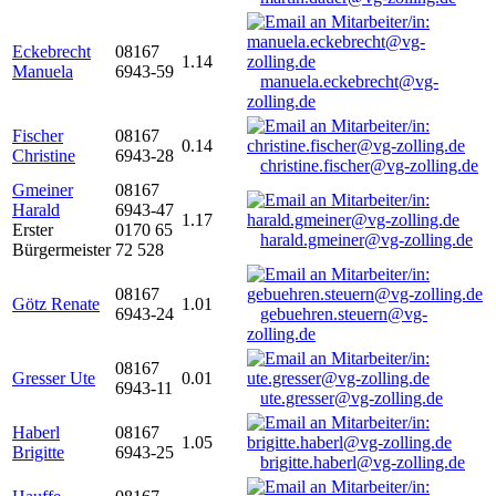
Eckebrecht
08167
1.14
Manuela
6943-59
manuela.eckebrecht@vg-
zolling.de
Fischer
08167
0.14
Christine
6943-28
christine.fischer@vg-zolling.de
Gmeiner
08167
Harald
6943-47
1.17
Erster
0170 65
harald.gmeiner@vg-zolling.de
Bürgermeister
72 528
08167
Götz Renate
1.01
6943-24
gebuehren.steuern@vg-
zolling.de
08167
Gresser Ute
0.01
6943-11
ute.gresser@vg-zolling.de
Haberl
08167
1.05
Brigitte
6943-25
brigitte.haberl@vg-zolling.de