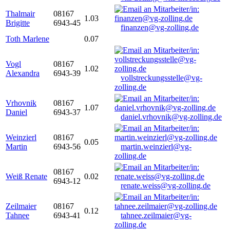
Thalmair
08167
1.03
Brigitte
6943-45
finanzen@vg-zolling.de
Toth Marlene
0.07
Vogl
08167
1.02
Alexandra
6943-39
vollstreckungsstelle@vg-
zolling.de
Vrhovnik
08167
1.07
Daniel
6943-37
daniel.vrhovnik@vg-zolling.de
Weinzierl
08167
0.05
Martin
6943-56
martin.weinzierl@vg-
zolling.de
08167
Weiß Renate
0.02
6943-12
renate.weiss@vg-zolling.de
Zeilmaier
08167
0.12
Tahnee
6943-41
tahnee.zeilmaier@vg-
zolling.de