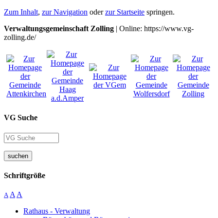
Zum Inhalt
,
zur Navigation
oder
zur Startseite
springen.
Verwaltungsgemeinschaft Zolling
| Online: https://www.vg-
zolling.de/
VG Suche
suchen
Schriftgröße
A
A
A
Rathaus - Verwaltung