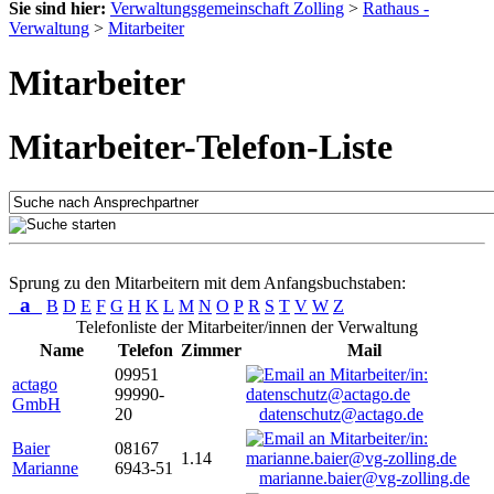
Sie sind hier:
Verwaltungsgemeinschaft Zolling
>
Rathaus -
Verwaltung
>
Mitarbeiter
Mitarbeiter
Mitarbeiter-Telefon-Liste
Sprung zu den Mitarbeitern mit dem Anfangsbuchstaben:
a
B
D
E
F
G
H
K
L
M
N
O
P
R
S
T
V
W
Z
Telefonliste der Mitarbeiter/innen der Verwaltung
Name
Telefon
Zimmer
Mail
09951
actago
99990-
GmbH
20
datenschutz@actago.de
Baier
08167
1.14
Marianne
6943-51
marianne.baier@vg-zolling.de