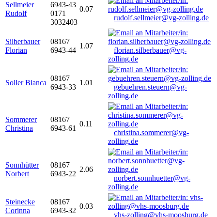
Sellmeier
6943-43
0.07
Rudolf
0171
rudolf.sellmeier@vg-zolling.de
3032403
Silberbauer
08167
1.07
Florian
6943-44
florian.silberbauer@vg-
zolling.de
08167
Soller Bianca
1.01
6943-33
gebuehren.steuern@vg-
zolling.de
Sommerer
08167
0.11
Christina
6943-61
christina.sommerer@vg-
zolling.de
Sonnhütter
08167
2.06
Norbert
6943-22
norbert.sonnhuetter@vg-
zolling.de
Steinecke
08167
0.03
Corinna
6943-32
vhs-zolling@vhs-moosburg.de