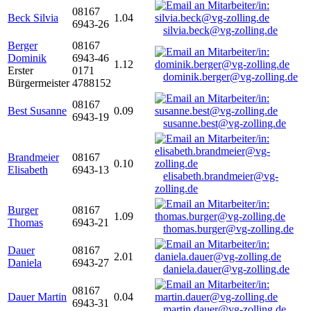
08167
Beck Silvia
1.04
6943-26
silvia.beck@vg-zolling.de
Berger
08167
Dominik
6943-46
1.12
Erster
0171
dominik.berger@vg-zolling.de
Bürgermeister
4788152
08167
Best Susanne
0.09
6943-19
susanne.best@vg-zolling.de
Brandmeier
08167
0.10
Elisabeth
6943-13
elisabeth.brandmeier@vg-
zolling.de
Burger
08167
1.09
Thomas
6943-21
thomas.burger@vg-zolling.de
Dauer
08167
2.01
Daniela
6943-27
daniela.dauer@vg-zolling.de
08167
Dauer Martin
0.04
6943-31
martin.dauer@vg-zolling.de