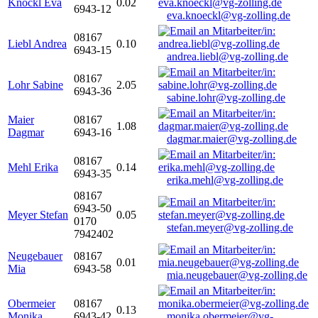
Knöckl Eva
0.02
6943-12
eva.knoeckl@vg-zolling.de
08167
Liebl Andrea
0.10
6943-15
andrea.liebl@vg-zolling.de
08167
Lohr Sabine
2.05
6943-36
sabine.lohr@vg-zolling.de
Maier
08167
1.08
Dagmar
6943-16
dagmar.maier@vg-zolling.de
08167
Mehl Erika
0.14
6943-35
erika.mehl@vg-zolling.de
08167
6943-50
Meyer Stefan
0.05
0170
stefan.meyer@vg-zolling.de
7942402
Neugebauer
08167
0.01
Mia
6943-58
mia.neugebauer@vg-zolling.de
Obermeier
08167
0.13
Monika
6943-42
monika.obermeier@vg-