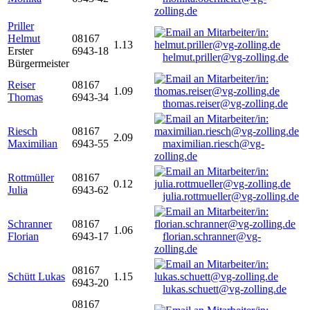
zolling.de
Priller
Helmut
08167
1.13
Erster
6943-18
helmut.priller@vg-zolling.de
Bürgermeister
Reiser
08167
1.09
Thomas
6943-34
thomas.reiser@vg-zolling.de
Riesch
08167
2.09
Maximilian
6943-55
maximilian.riesch@vg-
zolling.de
Rottmüller
08167
0.12
Julia
6943-62
julia.rottmueller@vg-zolling.de
Schranner
08167
1.06
Florian
6943-17
florian.schranner@vg-
zolling.de
08167
Schütt Lukas
1.15
6943-20
lukas.schuett@vg-zolling.de
08167