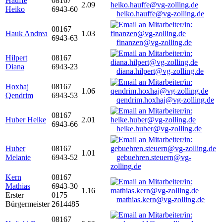
Hauffe
08167
2.09
Heiko
6943-60
heiko.hauffe@vg-zolling.de
08167
Hauk Andrea
1.03
6943-63
finanzen@vg-zolling.de
Hilpert
08167
Diana
6943-23
diana.hilpert@vg-zolling.de
Hoxhaj
08167
1.06
Qendrim
6943-53
qendrim.hoxhaj@vg-zolling.de
08167
Huber Heike
2.01
6943-66
heike.huber@vg-zolling.de
Huber
08167
1.01
Melanie
6943-52
gebuehren.steuern@vg-
zolling.de
Kern
08167
Mathias
6943-30
1.16
Erster
0175
mathias.kern@vg-zolling.de
Bürgermeister
2614485
08167