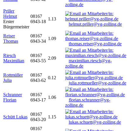
zolling.de
Priller
Helmut
08167
1.13
Erster
6943-18
helmut.priller@vg-zolling.de
Bürgermeister
Reiser
08167
1.09
Thomas
6943-34
thomas.reiser@vg-zolling.de
Riesch
08167
2.09
Maximilian
6943-55
maximilian.riesch@vg-
zolling.de
Rottmüller
08167
0.12
Julia
6943-62
julia.rottmueller@vg-zolling.de
Schranner
08167
1.06
Florian
6943-17
florian.schranner@vg-
zolling.de
08167
Schütt Lukas
1.15
6943-20
lukas.schuett@vg-zolling.de
08167