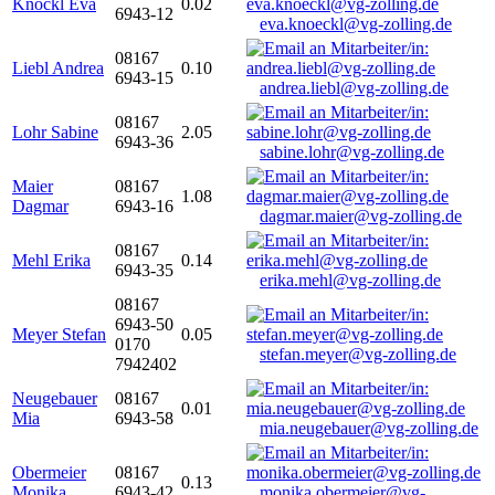
Knöckl Eva
0.02
6943-12
eva.knoeckl@vg-zolling.de
08167
Liebl Andrea
0.10
6943-15
andrea.liebl@vg-zolling.de
08167
Lohr Sabine
2.05
6943-36
sabine.lohr@vg-zolling.de
Maier
08167
1.08
Dagmar
6943-16
dagmar.maier@vg-zolling.de
08167
Mehl Erika
0.14
6943-35
erika.mehl@vg-zolling.de
08167
6943-50
Meyer Stefan
0.05
0170
stefan.meyer@vg-zolling.de
7942402
Neugebauer
08167
0.01
Mia
6943-58
mia.neugebauer@vg-zolling.de
Obermeier
08167
0.13
Monika
6943-42
monika.obermeier@vg-