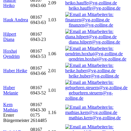
Hauffe
08167
2.09
Heiko
6943-60
heiko.hauffe@vg-zolling.de
08167
Hauk Andrea
1.03
6943-63
finanzen@vg-zolling.de
Hilpert
08167
Diana
6943-23
diana.hilpert@vg-zolling.de
Hoxhaj
08167
1.06
Qendrim
6943-53
qendrim.hoxhaj@vg-zolling.de
08167
Huber Heike
2.01
6943-66
heike.huber@vg-zolling.de
Huber
08167
1.01
Melanie
6943-52
gebuehren.steuern@vg-
zolling.de
Kern
08167
Mathias
6943-30
1.16
Erster
0175
mathias.kern@vg-zolling.de
Bürgermeister
2614485
08167