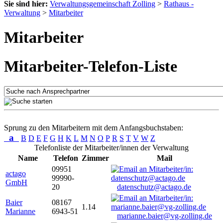
Sie sind hier:
Verwaltungsgemeinschaft Zolling
>
Rathaus -
Verwaltung
>
Mitarbeiter
Mitarbeiter
Mitarbeiter-Telefon-Liste
Sprung zu den Mitarbeitern mit dem Anfangsbuchstaben:
a
B
D
E
F
G
H
K
L
M
N
O
P
R
S
T
V
W
Z
Telefonliste der Mitarbeiter/innen der Verwaltung
Name
Telefon
Zimmer
Mail
09951
actago
99990-
GmbH
20
datenschutz@actago.de
Baier
08167
1.14
Marianne
6943-51
marianne.baier@vg-zolling.de