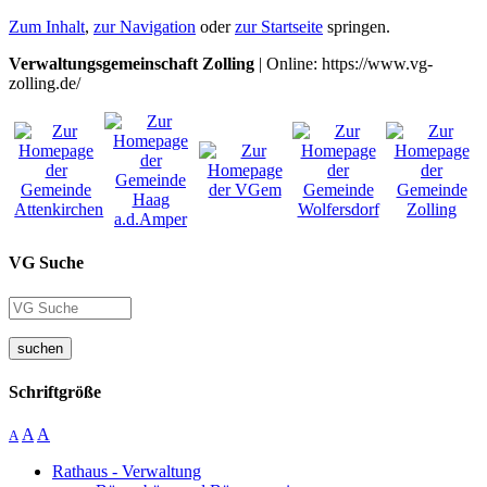
Zum Inhalt
,
zur Navigation
oder
zur Startseite
springen.
Verwaltungsgemeinschaft Zolling
| Online: https://www.vg-
zolling.de/
VG Suche
suchen
Schriftgröße
A
A
A
Rathaus - Verwaltung