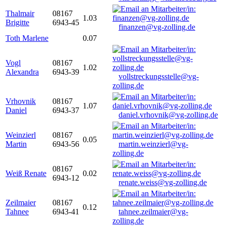
Thalmair
08167
1.03
Brigitte
6943-45
finanzen@vg-zolling.de
Toth Marlene
0.07
Vogl
08167
1.02
Alexandra
6943-39
vollstreckungsstelle@vg-
zolling.de
Vrhovnik
08167
1.07
Daniel
6943-37
daniel.vrhovnik@vg-zolling.de
Weinzierl
08167
0.05
Martin
6943-56
martin.weinzierl@vg-
zolling.de
08167
Weiß Renate
0.02
6943-12
renate.weiss@vg-zolling.de
Zeilmaier
08167
0.12
Tahnee
6943-41
tahnee.zeilmaier@vg-
zolling.de