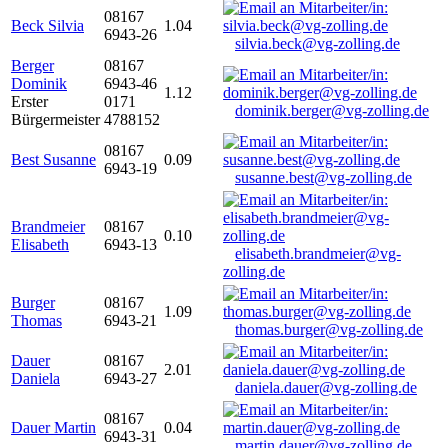
08167
Beck Silvia
1.04
6943-26
silvia.beck@vg-zolling.de
Berger
08167
Dominik
6943-46
1.12
Erster
0171
dominik.berger@vg-zolling.de
Bürgermeister
4788152
08167
Best Susanne
0.09
6943-19
susanne.best@vg-zolling.de
Brandmeier
08167
0.10
Elisabeth
6943-13
elisabeth.brandmeier@vg-
zolling.de
Burger
08167
1.09
Thomas
6943-21
thomas.burger@vg-zolling.de
Dauer
08167
2.01
Daniela
6943-27
daniela.dauer@vg-zolling.de
08167
Dauer Martin
0.04
6943-31
martin.dauer@vg-zolling.de