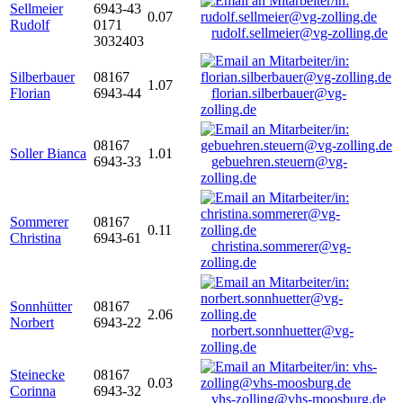
Sellmeier
6943-43
0.07
Rudolf
0171
rudolf.sellmeier@vg-zolling.de
3032403
Silberbauer
08167
1.07
Florian
6943-44
florian.silberbauer@vg-
zolling.de
08167
Soller Bianca
1.01
6943-33
gebuehren.steuern@vg-
zolling.de
Sommerer
08167
0.11
Christina
6943-61
christina.sommerer@vg-
zolling.de
Sonnhütter
08167
2.06
Norbert
6943-22
norbert.sonnhuetter@vg-
zolling.de
Steinecke
08167
0.03
Corinna
6943-32
vhs-zolling@vhs-moosburg.de