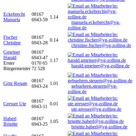
Eckebrecht
08167
1.14
Manuela
6943-59
manuela.eckebrecht@vg-
zolling.de
Fischer
08167
0.14
Christine
6943-28
christine.fischer@vg-zolling.de
Gmeiner
08167
Harald
6943-47
1.17
Erster
0170 65
harald.gmeiner@vg-zolling.de
Bürgermeister
72 528
08167
Götz Renate
1.01
6943-24
gebuehren.steuern@vg-
zolling.de
08167
Gresser Ute
0.01
6943-11
ute.gresser@vg-zolling.de
Haberl
08167
1.05
Brigitte
6943-25
brigitte.haberl@vg-zolling.de