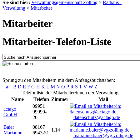
Sie sind hier:
Verwaltungsgemeinschaft Zolling
>
Rathaus -
Verwaltung
>
Mitarbeiter
Mitarbeiter
Mitarbeiter-Telefon-Liste
Sprung zu den Mitarbeitern mit dem Anfangsbuchstaben:
a
B
D
E
F
G
H
K
L
M
N
O
P
R
S
T
V
W
Z
Telefonliste der Mitarbeiter/innen der Verwaltung
Name
Telefon
Zimmer
Mail
09951
actago
99990-
GmbH
20
datenschutz@actago.de
Baier
08167
1.14
Marianne
6943-51
marianne.baier@vg-zolling.de