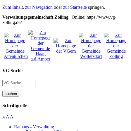
Zum Inhalt
,
zur Navigation
oder
zur Startseite
springen.
Verwaltungsgemeinschaft Zolling
| Online: https://www.vg-
zolling.de/
VG Suche
suchen
Schriftgröße
A
A
A
Rathaus - Verwaltung