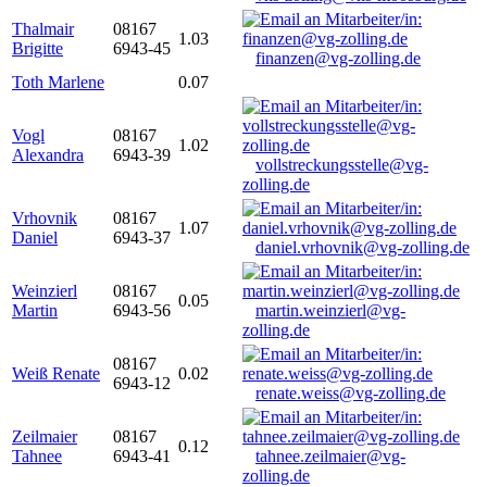
Thalmair
08167
1.03
Brigitte
6943-45
finanzen@vg-zolling.de
Toth Marlene
0.07
Vogl
08167
1.02
Alexandra
6943-39
vollstreckungsstelle@vg-
zolling.de
Vrhovnik
08167
1.07
Daniel
6943-37
daniel.vrhovnik@vg-zolling.de
Weinzierl
08167
0.05
Martin
6943-56
martin.weinzierl@vg-
zolling.de
08167
Weiß Renate
0.02
6943-12
renate.weiss@vg-zolling.de
Zeilmaier
08167
0.12
Tahnee
6943-41
tahnee.zeilmaier@vg-
zolling.de