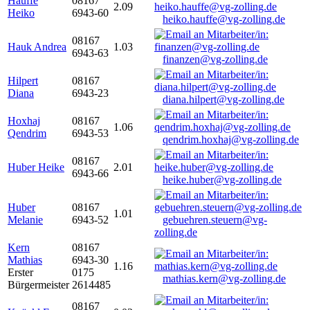
Hauffe
08167
2.09
Heiko
6943-60
heiko.hauffe@vg-zolling.de
08167
Hauk Andrea
1.03
6943-63
finanzen@vg-zolling.de
Hilpert
08167
Diana
6943-23
diana.hilpert@vg-zolling.de
Hoxhaj
08167
1.06
Qendrim
6943-53
qendrim.hoxhaj@vg-zolling.de
08167
Huber Heike
2.01
6943-66
heike.huber@vg-zolling.de
Huber
08167
1.01
Melanie
6943-52
gebuehren.steuern@vg-
zolling.de
Kern
08167
Mathias
6943-30
1.16
Erster
0175
mathias.kern@vg-zolling.de
Bürgermeister
2614485
08167