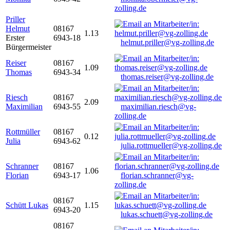
zolling.de
Priller
Helmut
08167
1.13
Erster
6943-18
helmut.priller@vg-zolling.de
Bürgermeister
Reiser
08167
1.09
Thomas
6943-34
thomas.reiser@vg-zolling.de
Riesch
08167
2.09
Maximilian
6943-55
maximilian.riesch@vg-
zolling.de
Rottmüller
08167
0.12
Julia
6943-62
julia.rottmueller@vg-zolling.de
Schranner
08167
1.06
Florian
6943-17
florian.schranner@vg-
zolling.de
08167
Schütt Lukas
1.15
6943-20
lukas.schuett@vg-zolling.de
08167