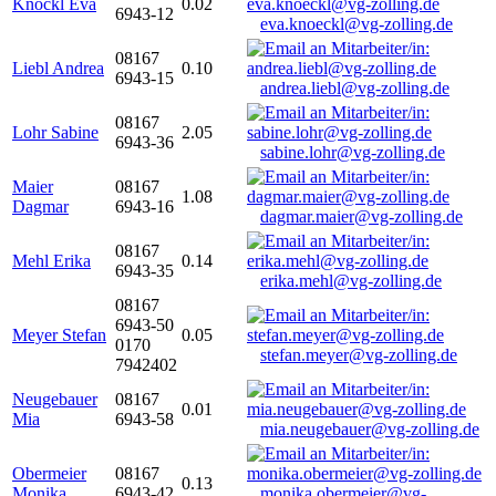
Knöckl Eva
0.02
6943-12
eva.knoeckl@vg-zolling.de
08167
Liebl Andrea
0.10
6943-15
andrea.liebl@vg-zolling.de
08167
Lohr Sabine
2.05
6943-36
sabine.lohr@vg-zolling.de
Maier
08167
1.08
Dagmar
6943-16
dagmar.maier@vg-zolling.de
08167
Mehl Erika
0.14
6943-35
erika.mehl@vg-zolling.de
08167
6943-50
Meyer Stefan
0.05
0170
stefan.meyer@vg-zolling.de
7942402
Neugebauer
08167
0.01
Mia
6943-58
mia.neugebauer@vg-zolling.de
Obermeier
08167
0.13
Monika
6943-42
monika.obermeier@vg-