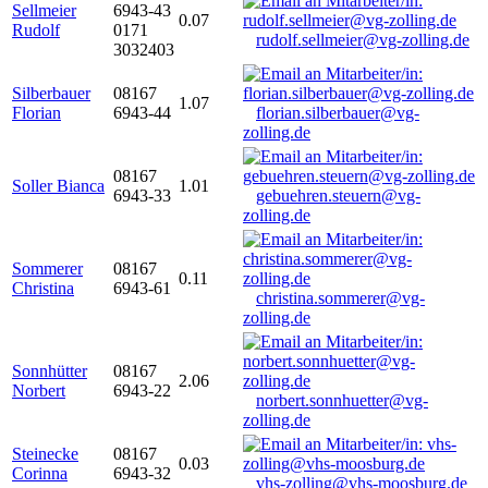
Sellmeier
6943-43
0.07
Rudolf
0171
rudolf.sellmeier@vg-zolling.de
3032403
Silberbauer
08167
1.07
Florian
6943-44
florian.silberbauer@vg-
zolling.de
08167
Soller Bianca
1.01
6943-33
gebuehren.steuern@vg-
zolling.de
Sommerer
08167
0.11
Christina
6943-61
christina.sommerer@vg-
zolling.de
Sonnhütter
08167
2.06
Norbert
6943-22
norbert.sonnhuetter@vg-
zolling.de
Steinecke
08167
0.03
Corinna
6943-32
vhs-zolling@vhs-moosburg.de