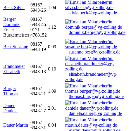
08167
Beck Silvia
1.04
6943-26
silvia.beck@vg-zolling.de
Berger
08167
Dominik
6943-46
1.12
Erster
0171
dominik.berger@vg-zolling.de
Bürgermeister
4788152
08167
Best Susanne
0.09
6943-19
susanne.best@vg-zolling.de
Brandmeier
08167
0.10
Elisabeth
6943-13
elisabeth.brandmeier@vg-
zolling.de
Burger
08167
1.09
Thomas
6943-21
thomas.burger@vg-zolling.de
Dauer
08167
2.01
Daniela
6943-27
daniela.dauer@vg-zolling.de
08167
Dauer Martin
0.04
6943-31
martin.dauer@vg-zolling.de