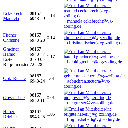
Eckebrecht
08167
1.14
Manuela
6943-59
manuela.eckebrecht@vg-
zolling.de
Fischer
08167
0.14
Christine
6943-28
christine.fischer@vg-zolling.de
Gmeiner
08167
Harald
6943-47
1.17
Erster
0170 65
harald.gmeiner@vg-zolling.de
Bürgermeister
72 528
08167
Götz Renate
1.01
6943-24
gebuehren.steuern@vg-
zolling.de
08167
Gresser Ute
0.01
6943-11
ute.gresser@vg-zolling.de
Haberl
08167
1.05
Brigitte
6943-25
brigitte.haberl@vg-zolling.de