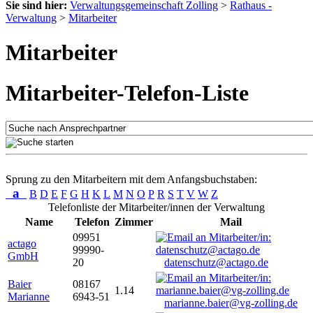
Sie sind hier:
Verwaltungsgemeinschaft Zolling
>
Rathaus -
Verwaltung
>
Mitarbeiter
Mitarbeiter
Mitarbeiter-Telefon-Liste
Sprung zu den Mitarbeitern mit dem Anfangsbuchstaben:
a
B
D
E
F
G
H
K
L
M
N
O
P
R
S
T
V
W
Z
Telefonliste der Mitarbeiter/innen der Verwaltung
Name
Telefon
Zimmer
Mail
09951
actago
99990-
GmbH
20
datenschutz@actago.de
Baier
08167
1.14
Marianne
6943-51
marianne.baier@vg-zolling.de