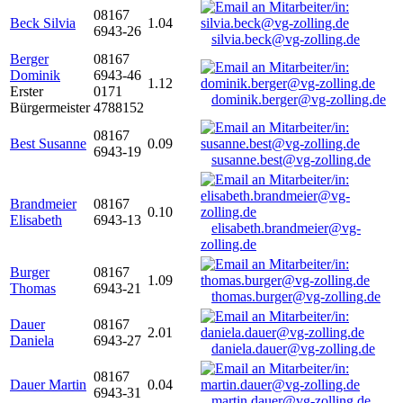
08167
Beck Silvia
1.04
6943-26
silvia.beck@vg-zolling.de
Berger
08167
Dominik
6943-46
1.12
Erster
0171
dominik.berger@vg-zolling.de
Bürgermeister
4788152
08167
Best Susanne
0.09
6943-19
susanne.best@vg-zolling.de
Brandmeier
08167
0.10
Elisabeth
6943-13
elisabeth.brandmeier@vg-
zolling.de
Burger
08167
1.09
Thomas
6943-21
thomas.burger@vg-zolling.de
Dauer
08167
2.01
Daniela
6943-27
daniela.dauer@vg-zolling.de
08167
Dauer Martin
0.04
6943-31
martin.dauer@vg-zolling.de