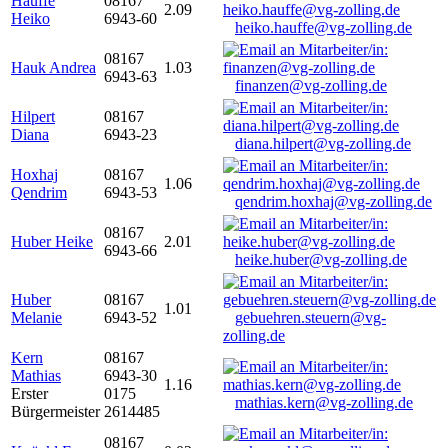
Hauffe
08167
2.09
Heiko
6943-60
heiko.hauffe@vg-zolling.de
08167
Hauk Andrea
1.03
6943-63
finanzen@vg-zolling.de
Hilpert
08167
Diana
6943-23
diana.hilpert@vg-zolling.de
Hoxhaj
08167
1.06
Qendrim
6943-53
qendrim.hoxhaj@vg-zolling.de
08167
Huber Heike
2.01
6943-66
heike.huber@vg-zolling.de
Huber
08167
1.01
Melanie
6943-52
gebuehren.steuern@vg-
zolling.de
Kern
08167
Mathias
6943-30
1.16
Erster
0175
mathias.kern@vg-zolling.de
Bürgermeister
2614485
08167