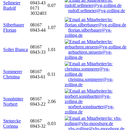
Sellmeier
6943-43
0.07
Rudolf
0171
rudolf.sellmeier@vg-zolling.de
3032403
Silberbauer
08167
1.07
Florian
6943-44
florian.silberbauer@vg-
zolling.de
08167
Soller Bianca
1.01
6943-33
gebuehren.steuern@vg-
zolling.de
Sommerer
08167
0.11
Christina
6943-61
christina.sommerer@vg-
zolling.de
Sonnhütter
08167
2.06
Norbert
6943-22
norbert.sonnhuetter@vg-
zolling.de
Steinecke
08167
0.03
Corinna
6943-32
vhs-zolling@vhs-moosburg.de