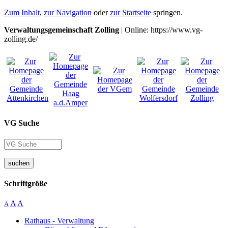
Zum Inhalt
,
zur Navigation
oder
zur Startseite
springen.
Verwaltungsgemeinschaft Zolling
| Online: https://www.vg-
zolling.de/
VG Suche
suchen
Schriftgröße
A
A
A
Rathaus - Verwaltung