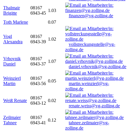
Thalmair
08167
1.03
Brigitte
6943-45
finanzen@vg-zolling.de
Toth Marlene
0.07
Vogl
08167
1.02
Alexandra
6943-39
vollstreckungsstelle@vg-
zolling.de
Vrhovnik
08167
1.07
Daniel
6943-37
daniel.vrhovnik@vg-zolling.de
Weinzierl
08167
0.05
Martin
6943-56
martin.weinzierl@vg-
zolling.de
08167
Weiß Renate
0.02
6943-12
renate.weiss@vg-zolling.de
Zeilmaier
08167
0.12
Tahnee
6943-41
tahnee.zeilmaier@vg-
zolling.de