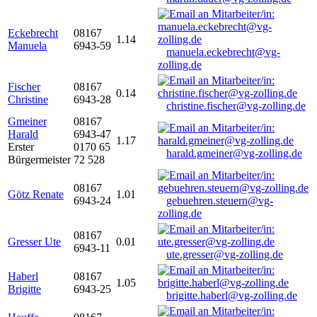
Eckebrecht
08167
1.14
Manuela
6943-59
manuela.eckebrecht@vg-
zolling.de
Fischer
08167
0.14
Christine
6943-28
christine.fischer@vg-zolling.de
Gmeiner
08167
Harald
6943-47
1.17
Erster
0170 65
harald.gmeiner@vg-zolling.de
Bürgermeister
72 528
08167
Götz Renate
1.01
6943-24
gebuehren.steuern@vg-
zolling.de
08167
Gresser Ute
0.01
6943-11
ute.gresser@vg-zolling.de
Haberl
08167
1.05
Brigitte
6943-25
brigitte.haberl@vg-zolling.de