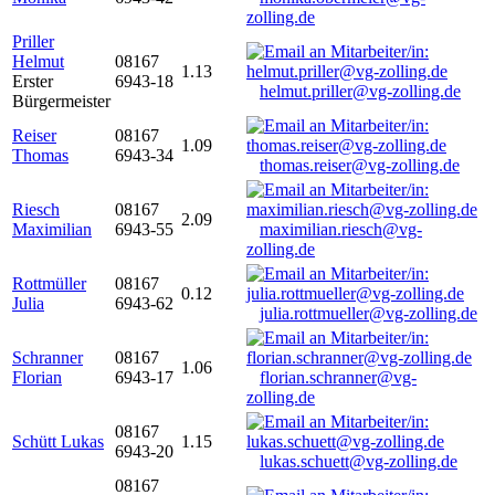
zolling.de
Priller
Helmut
08167
1.13
Erster
6943-18
helmut.priller@vg-zolling.de
Bürgermeister
Reiser
08167
1.09
Thomas
6943-34
thomas.reiser@vg-zolling.de
Riesch
08167
2.09
Maximilian
6943-55
maximilian.riesch@vg-
zolling.de
Rottmüller
08167
0.12
Julia
6943-62
julia.rottmueller@vg-zolling.de
Schranner
08167
1.06
Florian
6943-17
florian.schranner@vg-
zolling.de
08167
Schütt Lukas
1.15
6943-20
lukas.schuett@vg-zolling.de
08167