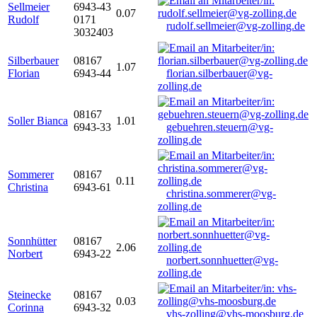
Sellmeier
6943-43
0.07
Rudolf
0171
rudolf.sellmeier@vg-zolling.de
3032403
Silberbauer
08167
1.07
Florian
6943-44
florian.silberbauer@vg-
zolling.de
08167
Soller Bianca
1.01
6943-33
gebuehren.steuern@vg-
zolling.de
Sommerer
08167
0.11
Christina
6943-61
christina.sommerer@vg-
zolling.de
Sonnhütter
08167
2.06
Norbert
6943-22
norbert.sonnhuetter@vg-
zolling.de
Steinecke
08167
0.03
Corinna
6943-32
vhs-zolling@vhs-moosburg.de