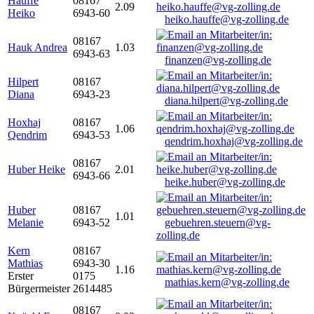
Hauffe
08167
2.09
Heiko
6943-60
heiko.hauffe@vg-zolling.de
08167
Hauk Andrea
1.03
6943-63
finanzen@vg-zolling.de
Hilpert
08167
Diana
6943-23
diana.hilpert@vg-zolling.de
Hoxhaj
08167
1.06
Qendrim
6943-53
qendrim.hoxhaj@vg-zolling.de
08167
Huber Heike
2.01
6943-66
heike.huber@vg-zolling.de
Huber
08167
1.01
Melanie
6943-52
gebuehren.steuern@vg-
zolling.de
Kern
08167
Mathias
6943-30
1.16
Erster
0175
mathias.kern@vg-zolling.de
Bürgermeister
2614485
08167