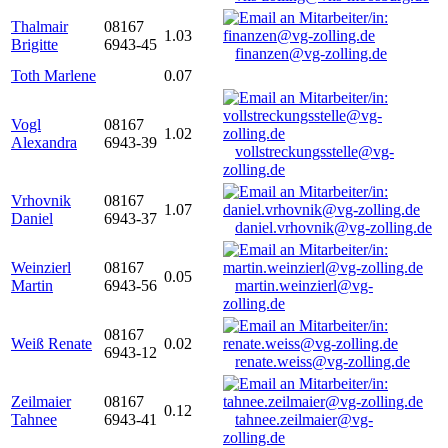
Thalmair
08167
1.03
Brigitte
6943-45
finanzen@vg-zolling.de
Toth Marlene
0.07
Vogl
08167
1.02
Alexandra
6943-39
vollstreckungsstelle@vg-
zolling.de
Vrhovnik
08167
1.07
Daniel
6943-37
daniel.vrhovnik@vg-zolling.de
Weinzierl
08167
0.05
Martin
6943-56
martin.weinzierl@vg-
zolling.de
08167
Weiß Renate
0.02
6943-12
renate.weiss@vg-zolling.de
Zeilmaier
08167
0.12
Tahnee
6943-41
tahnee.zeilmaier@vg-
zolling.de