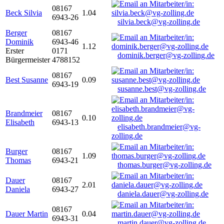
08167
Beck Silvia
1.04
6943-26
silvia.beck@vg-zolling.de
Berger
08167
Dominik
6943-46
1.12
Erster
0171
dominik.berger@vg-zolling.de
Bürgermeister
4788152
08167
Best Susanne
0.09
6943-19
susanne.best@vg-zolling.de
Brandmeier
08167
0.10
Elisabeth
6943-13
elisabeth.brandmeier@vg-
zolling.de
Burger
08167
1.09
Thomas
6943-21
thomas.burger@vg-zolling.de
Dauer
08167
2.01
Daniela
6943-27
daniela.dauer@vg-zolling.de
08167
Dauer Martin
0.04
6943-31
martin.dauer@vg-zolling.de