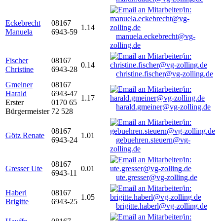
Eckebrecht
08167
1.14
Manuela
6943-59
manuela.eckebrecht@vg-
zolling.de
Fischer
08167
0.14
Christine
6943-28
christine.fischer@vg-zolling.de
Gmeiner
08167
Harald
6943-47
1.17
Erster
0170 65
harald.gmeiner@vg-zolling.de
Bürgermeister
72 528
08167
Götz Renate
1.01
6943-24
gebuehren.steuern@vg-
zolling.de
08167
Gresser Ute
0.01
6943-11
ute.gresser@vg-zolling.de
Haberl
08167
1.05
Brigitte
6943-25
brigitte.haberl@vg-zolling.de