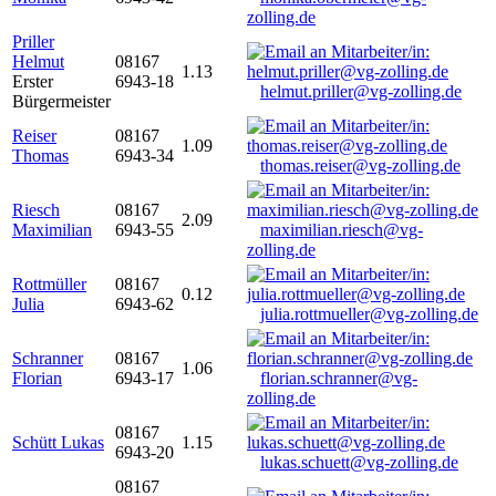
zolling.de
Priller
Helmut
08167
1.13
Erster
6943-18
helmut.priller@vg-zolling.de
Bürgermeister
Reiser
08167
1.09
Thomas
6943-34
thomas.reiser@vg-zolling.de
Riesch
08167
2.09
Maximilian
6943-55
maximilian.riesch@vg-
zolling.de
Rottmüller
08167
0.12
Julia
6943-62
julia.rottmueller@vg-zolling.de
Schranner
08167
1.06
Florian
6943-17
florian.schranner@vg-
zolling.de
08167
Schütt Lukas
1.15
6943-20
lukas.schuett@vg-zolling.de
08167