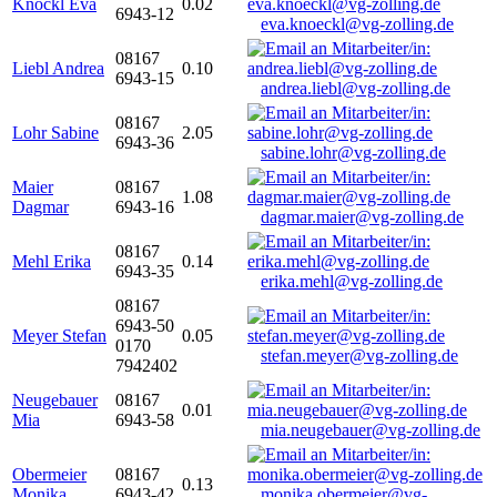
Knöckl Eva
0.02
6943-12
eva.knoeckl@vg-zolling.de
08167
Liebl Andrea
0.10
6943-15
andrea.liebl@vg-zolling.de
08167
Lohr Sabine
2.05
6943-36
sabine.lohr@vg-zolling.de
Maier
08167
1.08
Dagmar
6943-16
dagmar.maier@vg-zolling.de
08167
Mehl Erika
0.14
6943-35
erika.mehl@vg-zolling.de
08167
6943-50
Meyer Stefan
0.05
0170
stefan.meyer@vg-zolling.de
7942402
Neugebauer
08167
0.01
Mia
6943-58
mia.neugebauer@vg-zolling.de
Obermeier
08167
0.13
Monika
6943-42
monika.obermeier@vg-