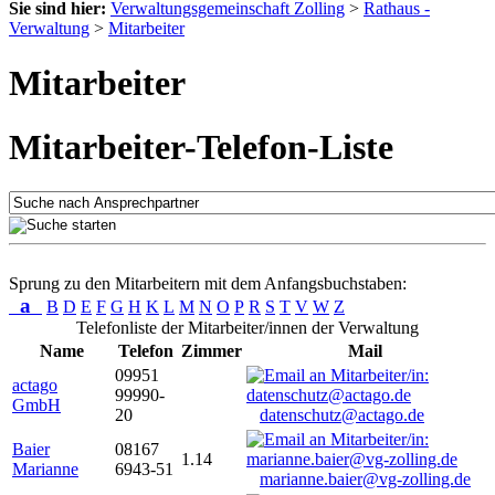
Sie sind hier:
Verwaltungsgemeinschaft Zolling
>
Rathaus -
Verwaltung
>
Mitarbeiter
Mitarbeiter
Mitarbeiter-Telefon-Liste
Sprung zu den Mitarbeitern mit dem Anfangsbuchstaben:
a
B
D
E
F
G
H
K
L
M
N
O
P
R
S
T
V
W
Z
Telefonliste der Mitarbeiter/innen der Verwaltung
Name
Telefon
Zimmer
Mail
09951
actago
99990-
GmbH
20
datenschutz@actago.de
Baier
08167
1.14
Marianne
6943-51
marianne.baier@vg-zolling.de