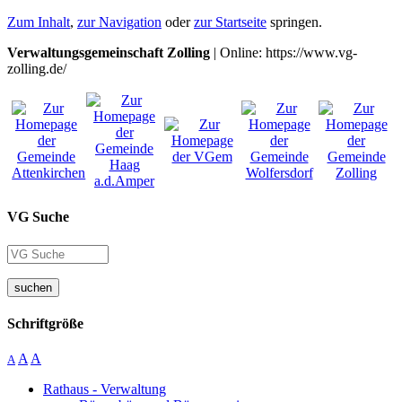
Zum Inhalt
,
zur Navigation
oder
zur Startseite
springen.
Verwaltungsgemeinschaft Zolling
| Online: https://www.vg-
zolling.de/
VG Suche
suchen
Schriftgröße
A
A
A
Rathaus - Verwaltung