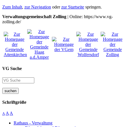
Zum Inhalt
,
zur Navigation
oder
zur Startseite
springen.
Verwaltungsgemeinschaft Zolling
| Online: https://www.vg-
zolling.de/
VG Suche
suchen
Schriftgröße
A
A
A
Rathaus - Verwaltung