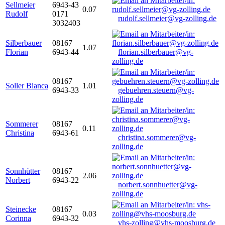
Sellmeier
6943-43
0.07
Rudolf
0171
rudolf.sellmeier@vg-zolling.de
3032403
Silberbauer
08167
1.07
Florian
6943-44
florian.silberbauer@vg-
zolling.de
08167
Soller Bianca
1.01
6943-33
gebuehren.steuern@vg-
zolling.de
Sommerer
08167
0.11
Christina
6943-61
christina.sommerer@vg-
zolling.de
Sonnhütter
08167
2.06
Norbert
6943-22
norbert.sonnhuetter@vg-
zolling.de
Steinecke
08167
0.03
Corinna
6943-32
vhs-zolling@vhs-moosburg.de