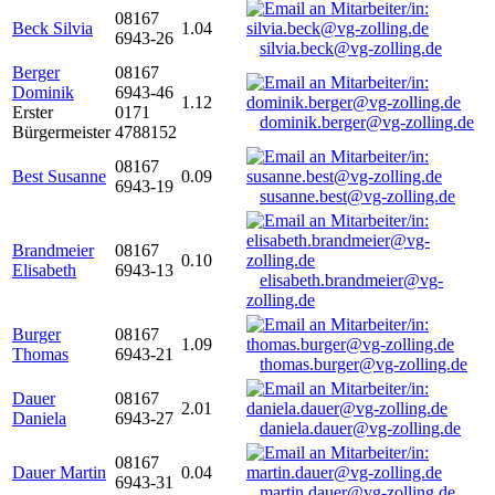
08167
Beck Silvia
1.04
6943-26
silvia.beck@vg-zolling.de
Berger
08167
Dominik
6943-46
1.12
Erster
0171
dominik.berger@vg-zolling.de
Bürgermeister
4788152
08167
Best Susanne
0.09
6943-19
susanne.best@vg-zolling.de
Brandmeier
08167
0.10
Elisabeth
6943-13
elisabeth.brandmeier@vg-
zolling.de
Burger
08167
1.09
Thomas
6943-21
thomas.burger@vg-zolling.de
Dauer
08167
2.01
Daniela
6943-27
daniela.dauer@vg-zolling.de
08167
Dauer Martin
0.04
6943-31
martin.dauer@vg-zolling.de