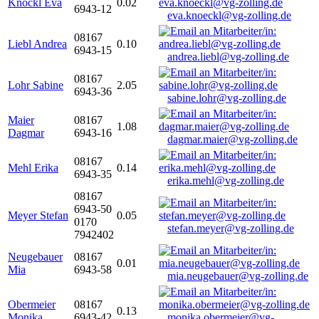
Knöckl Eva
0.02
6943-12
eva.knoeckl@vg-zolling.de
08167
Liebl Andrea
0.10
6943-15
andrea.liebl@vg-zolling.de
08167
Lohr Sabine
2.05
6943-36
sabine.lohr@vg-zolling.de
Maier
08167
1.08
Dagmar
6943-16
dagmar.maier@vg-zolling.de
08167
Mehl Erika
0.14
6943-35
erika.mehl@vg-zolling.de
08167
6943-50
Meyer Stefan
0.05
0170
stefan.meyer@vg-zolling.de
7942402
Neugebauer
08167
0.01
Mia
6943-58
mia.neugebauer@vg-zolling.de
Obermeier
08167
0.13
Monika
6943-42
monika.obermeier@vg-