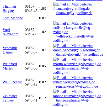
Thalmair
08167
1.03
Brigitte
6943-45
finanzen@vg-zolling.de
Toth Marlene
0.07
Vogl
08167
1.02
Alexandra
6943-39
vollstreckungsstelle@vg-
zolling.de
Vrhovnik
08167
1.07
Daniel
6943-37
daniel.vrhovnik@vg-zolling.de
Weinzierl
08167
0.05
Martin
6943-56
martin.weinzierl@vg-
zolling.de
08167
Weiß Renate
0.02
6943-12
renate.weiss@vg-zolling.de
Zeilmaier
08167
0.12
Tahnee
6943-41
tahnee.zeilmaier@vg-
zolling.de