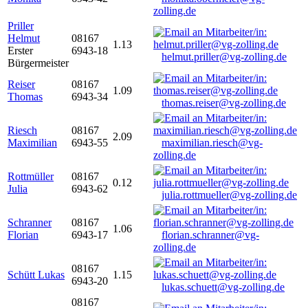
zolling.de
Priller
Helmut
08167
1.13
Erster
6943-18
helmut.priller@vg-zolling.de
Bürgermeister
Reiser
08167
1.09
Thomas
6943-34
thomas.reiser@vg-zolling.de
Riesch
08167
2.09
Maximilian
6943-55
maximilian.riesch@vg-
zolling.de
Rottmüller
08167
0.12
Julia
6943-62
julia.rottmueller@vg-zolling.de
Schranner
08167
1.06
Florian
6943-17
florian.schranner@vg-
zolling.de
08167
Schütt Lukas
1.15
6943-20
lukas.schuett@vg-zolling.de
08167