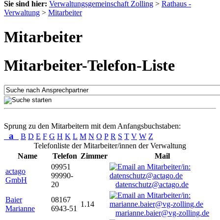
Sie sind hier:
Verwaltungsgemeinschaft Zolling
>
Rathaus -
Verwaltung
>
Mitarbeiter
Mitarbeiter
Mitarbeiter-Telefon-Liste
Sprung zu den Mitarbeitern mit dem Anfangsbuchstaben:
a
B
D
E
F
G
H
K
L
M
N
O
P
R
S
T
V
W
Z
Telefonliste der Mitarbeiter/innen der Verwaltung
Name
Telefon
Zimmer
Mail
09951
actago
99990-
GmbH
20
datenschutz@actago.de
Baier
08167
1.14
Marianne
6943-51
marianne.baier@vg-zolling.de