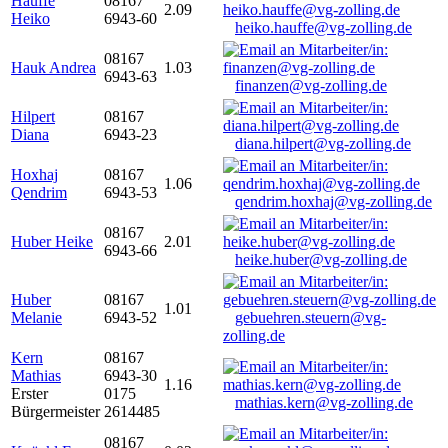
Hauffe
08167
2.09
Heiko
6943-60
heiko.hauffe@vg-zolling.de
08167
Hauk Andrea
1.03
6943-63
finanzen@vg-zolling.de
Hilpert
08167
Diana
6943-23
diana.hilpert@vg-zolling.de
Hoxhaj
08167
1.06
Qendrim
6943-53
qendrim.hoxhaj@vg-zolling.de
08167
Huber Heike
2.01
6943-66
heike.huber@vg-zolling.de
Huber
08167
1.01
Melanie
6943-52
gebuehren.steuern@vg-
zolling.de
Kern
08167
Mathias
6943-30
1.16
Erster
0175
mathias.kern@vg-zolling.de
Bürgermeister
2614485
08167