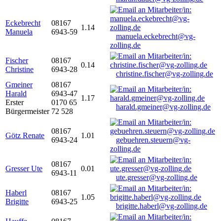
Eckebrecht
08167
1.14
Manuela
6943-59
manuela.eckebrecht@vg-
zolling.de
Fischer
08167
0.14
Christine
6943-28
christine.fischer@vg-zolling.de
Gmeiner
08167
Harald
6943-47
1.17
Erster
0170 65
harald.gmeiner@vg-zolling.de
Bürgermeister
72 528
08167
Götz Renate
1.01
6943-24
gebuehren.steuern@vg-
zolling.de
08167
Gresser Ute
0.01
6943-11
ute.gresser@vg-zolling.de
Haberl
08167
1.05
Brigitte
6943-25
brigitte.haberl@vg-zolling.de