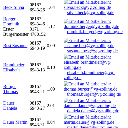
08167
Beck Silvia
1.04
6943-26
silvia.beck@vg-zolling.de
Berger
08167
Dominik
6943-46
1.12
Erster
0171
dominik.berger@vg-zolling.de
Bürgermeister
4788152
08167
Best Susanne
0.09
6943-19
susanne.best@vg-zolling.de
Brandmeier
08167
0.10
Elisabeth
6943-13
elisabeth.brandmeier@vg-
zolling.de
Burger
08167
1.09
Thomas
6943-21
thomas.burger@vg-zolling.de
Dauer
08167
2.01
Daniela
6943-27
daniela.dauer@vg-zolling.de
08167
Dauer Martin
0.04
6943-31
martin.dauer@vg-zolling.de