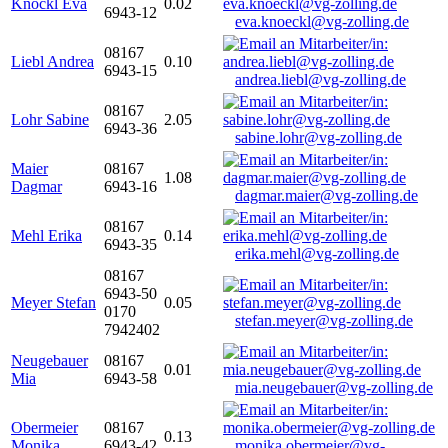
Knöckl Eva
0.02
6943-12
eva.knoeckl@vg-zolling.de
08167
Liebl Andrea
0.10
6943-15
andrea.liebl@vg-zolling.de
08167
Lohr Sabine
2.05
6943-36
sabine.lohr@vg-zolling.de
Maier
08167
1.08
Dagmar
6943-16
dagmar.maier@vg-zolling.de
08167
Mehl Erika
0.14
6943-35
erika.mehl@vg-zolling.de
08167
6943-50
Meyer Stefan
0.05
0170
stefan.meyer@vg-zolling.de
7942402
Neugebauer
08167
0.01
Mia
6943-58
mia.neugebauer@vg-zolling.de
Obermeier
08167
0.13
Monika
6943-42
monika.obermeier@vg-