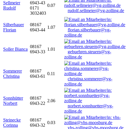
Sellmeier
6943-43
0.07
Rudolf
0171
rudolf.sellmeier@vg-zolling.de
3032403
Silberbauer
08167
1.07
Florian
6943-44
florian.silberbauer@vg-
zolling.de
08167
Soller Bianca
1.01
6943-33
gebuehren.steuern@vg-
zolling.de
Sommerer
08167
0.11
Christina
6943-61
christina.sommerer@vg-
zolling.de
Sonnhütter
08167
2.06
Norbert
6943-22
norbert.sonnhuetter@vg-
zolling.de
Steinecke
08167
0.03
Corinna
6943-32
vhs-zolling@vhs-moosburg.de