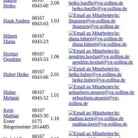
Hauffe
08167
2.09
Heiko
6943-60
heiko.hauffe@vg-zolling.de
08167
Hauk Andrea
1.03
6943-63
finanzen@vg-zolling.de
Hilpert
08167
Diana
6943-23
diana.hilpert@vg-zolling.de
Hoxhaj
08167
1.06
Qendrim
6943-53
qendrim.hoxhaj@vg-zolling.de
08167
Huber Heike
2.01
6943-66
heike.huber@vg-zolling.de
Huber
08167
1.01
Melanie
6943-52
gebuehren.steuern@vg-
zolling.de
Kern
08167
Mathias
6943-30
1.16
Erster
0175
mathias.kern@vg-zolling.de
Bürgermeister
2614485
08167