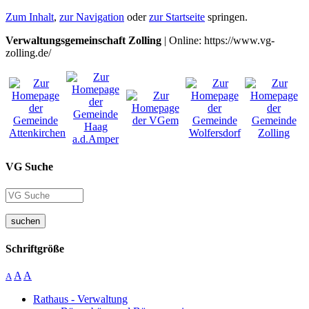
Zum Inhalt
,
zur Navigation
oder
zur Startseite
springen.
Verwaltungsgemeinschaft Zolling
| Online: https://www.vg-
zolling.de/
VG Suche
suchen
Schriftgröße
A
A
A
Rathaus - Verwaltung