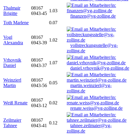
Thalmair
08167
1.03
Brigitte
6943-45
finanzen@vg-zolling.de
Toth Marlene
0.07
Vogl
08167
1.02
Alexandra
6943-39
vollstreckungsstelle@vg-
zolling.de
Vrhovnik
08167
1.07
Daniel
6943-37
daniel.vrhovnik@vg-zolling.de
Weinzierl
08167
0.05
Martin
6943-56
martin.weinzierl@vg-
zolling.de
08167
Weiß Renate
0.02
6943-12
renate.weiss@vg-zolling.de
Zeilmaier
08167
0.12
Tahnee
6943-41
tahnee.zeilmaier@vg-
zolling.de