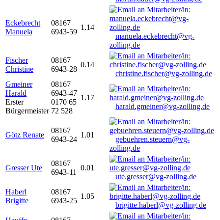
Eckebrecht
08167
1.14
Manuela
6943-59
manuela.eckebrecht@vg-
zolling.de
Fischer
08167
0.14
Christine
6943-28
christine.fischer@vg-zolling.de
Gmeiner
08167
Harald
6943-47
1.17
Erster
0170 65
harald.gmeiner@vg-zolling.de
Bürgermeister
72 528
08167
Götz Renate
1.01
6943-24
gebuehren.steuern@vg-
zolling.de
08167
Gresser Ute
0.01
6943-11
ute.gresser@vg-zolling.de
Haberl
08167
1.05
Brigitte
6943-25
brigitte.haberl@vg-zolling.de