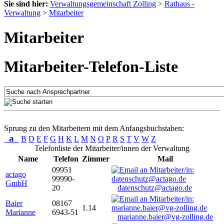
Sie sind hier:
Verwaltungsgemeinschaft Zolling
>
Rathaus -
Verwaltung
>
Mitarbeiter
Mitarbeiter
Mitarbeiter-Telefon-Liste
Sprung zu den Mitarbeitern mit dem Anfangsbuchstaben:
a
B
D
E
F
G
H
K
L
M
N
O
P
R
S
T
V
W
Z
Telefonliste der Mitarbeiter/innen der Verwaltung
Name
Telefon
Zimmer
Mail
09951
actago
99990-
GmbH
20
datenschutz@actago.de
Baier
08167
1.14
Marianne
6943-51
marianne.baier@vg-zolling.de