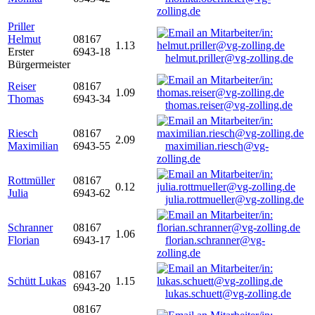
zolling.de
Priller
Helmut
08167
1.13
Erster
6943-18
helmut.priller@vg-zolling.de
Bürgermeister
Reiser
08167
1.09
Thomas
6943-34
thomas.reiser@vg-zolling.de
Riesch
08167
2.09
Maximilian
6943-55
maximilian.riesch@vg-
zolling.de
Rottmüller
08167
0.12
Julia
6943-62
julia.rottmueller@vg-zolling.de
Schranner
08167
1.06
Florian
6943-17
florian.schranner@vg-
zolling.de
08167
Schütt Lukas
1.15
6943-20
lukas.schuett@vg-zolling.de
08167