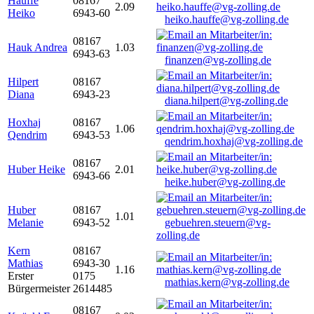
Hauffe
08167
2.09
Heiko
6943-60
heiko.hauffe@vg-zolling.de
08167
Hauk Andrea
1.03
6943-63
finanzen@vg-zolling.de
Hilpert
08167
Diana
6943-23
diana.hilpert@vg-zolling.de
Hoxhaj
08167
1.06
Qendrim
6943-53
qendrim.hoxhaj@vg-zolling.de
08167
Huber Heike
2.01
6943-66
heike.huber@vg-zolling.de
Huber
08167
1.01
Melanie
6943-52
gebuehren.steuern@vg-
zolling.de
Kern
08167
Mathias
6943-30
1.16
Erster
0175
mathias.kern@vg-zolling.de
Bürgermeister
2614485
08167