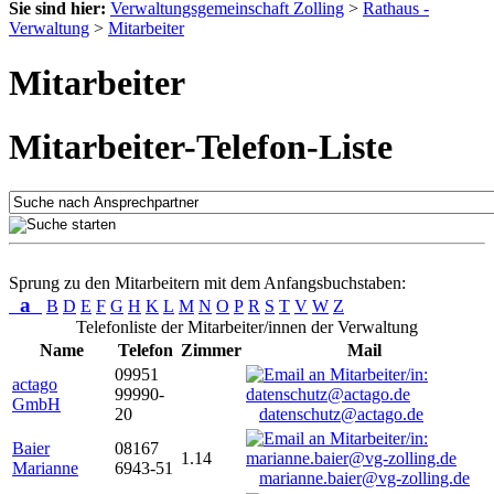
Sie sind hier:
Verwaltungsgemeinschaft Zolling
>
Rathaus -
Verwaltung
>
Mitarbeiter
Mitarbeiter
Mitarbeiter-Telefon-Liste
Sprung zu den Mitarbeitern mit dem Anfangsbuchstaben:
a
B
D
E
F
G
H
K
L
M
N
O
P
R
S
T
V
W
Z
Telefonliste der Mitarbeiter/innen der Verwaltung
Name
Telefon
Zimmer
Mail
09951
actago
99990-
GmbH
20
datenschutz@actago.de
Baier
08167
1.14
Marianne
6943-51
marianne.baier@vg-zolling.de