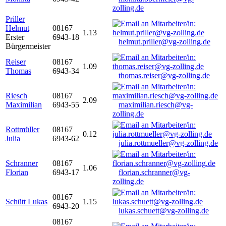
zolling.de
Priller
Helmut
08167
1.13
Erster
6943-18
helmut.priller@vg-zolling.de
Bürgermeister
Reiser
08167
1.09
Thomas
6943-34
thomas.reiser@vg-zolling.de
Riesch
08167
2.09
Maximilian
6943-55
maximilian.riesch@vg-
zolling.de
Rottmüller
08167
0.12
Julia
6943-62
julia.rottmueller@vg-zolling.de
Schranner
08167
1.06
Florian
6943-17
florian.schranner@vg-
zolling.de
08167
Schütt Lukas
1.15
6943-20
lukas.schuett@vg-zolling.de
08167