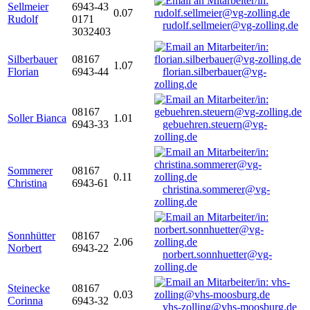
Sellmeier
6943-43
0.07
Rudolf
0171
rudolf.sellmeier@vg-zolling.de
3032403
Silberbauer
08167
1.07
Florian
6943-44
florian.silberbauer@vg-
zolling.de
08167
Soller Bianca
1.01
6943-33
gebuehren.steuern@vg-
zolling.de
Sommerer
08167
0.11
Christina
6943-61
christina.sommerer@vg-
zolling.de
Sonnhütter
08167
2.06
Norbert
6943-22
norbert.sonnhuetter@vg-
zolling.de
Steinecke
08167
0.03
Corinna
6943-32
vhs-zolling@vhs-moosburg.de