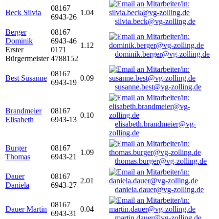
08167
Beck Silvia
1.04
6943-26
silvia.beck@vg-zolling.de
Berger
08167
Dominik
6943-46
1.12
Erster
0171
dominik.berger@vg-zolling.de
Bürgermeister
4788152
08167
Best Susanne
0.09
6943-19
susanne.best@vg-zolling.de
Brandmeier
08167
0.10
Elisabeth
6943-13
elisabeth.brandmeier@vg-
zolling.de
Burger
08167
1.09
Thomas
6943-21
thomas.burger@vg-zolling.de
Dauer
08167
2.01
Daniela
6943-27
daniela.dauer@vg-zolling.de
08167
Dauer Martin
0.04
6943-31
martin.dauer@vg-zolling.de