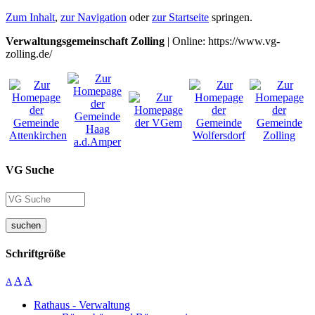
Zum Inhalt
,
zur Navigation
oder
zur Startseite
springen.
Verwaltungsgemeinschaft Zolling
| Online: https://www.vg-
zolling.de/
VG Suche
suchen
Schriftgröße
A
A
A
Rathaus - Verwaltung