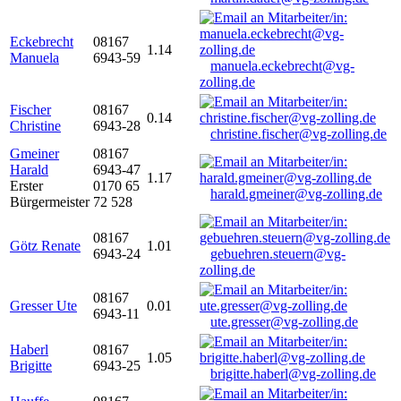
Eckebrecht
08167
1.14
Manuela
6943-59
manuela.eckebrecht@vg-
zolling.de
Fischer
08167
0.14
Christine
6943-28
christine.fischer@vg-zolling.de
Gmeiner
08167
Harald
6943-47
1.17
Erster
0170 65
harald.gmeiner@vg-zolling.de
Bürgermeister
72 528
08167
Götz Renate
1.01
6943-24
gebuehren.steuern@vg-
zolling.de
08167
Gresser Ute
0.01
6943-11
ute.gresser@vg-zolling.de
Haberl
08167
1.05
Brigitte
6943-25
brigitte.haberl@vg-zolling.de