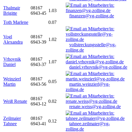
Thalmair
08167
1.03
Brigitte
6943-45
finanzen@vg-zolling.de
Toth Marlene
0.07
Vogl
08167
1.02
Alexandra
6943-39
vollstreckungsstelle@vg-
zolling.de
Vrhovnik
08167
1.07
Daniel
6943-37
daniel.vrhovnik@vg-zolling.de
Weinzierl
08167
0.05
Martin
6943-56
martin.weinzierl@vg-
zolling.de
08167
Weiß Renate
0.02
6943-12
renate.weiss@vg-zolling.de
Zeilmaier
08167
0.12
Tahnee
6943-41
tahnee.zeilmaier@vg-
zolling.de