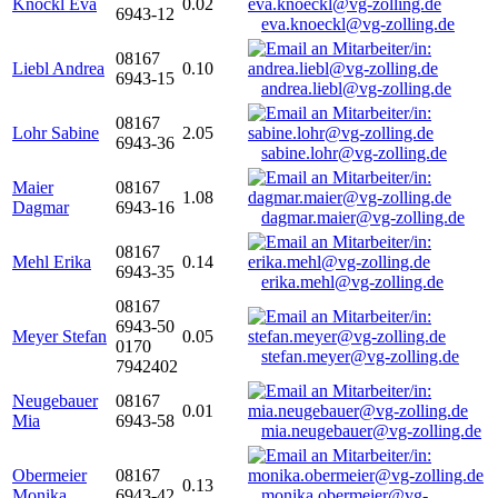
Knöckl Eva
0.02
6943-12
eva.knoeckl@vg-zolling.de
08167
Liebl Andrea
0.10
6943-15
andrea.liebl@vg-zolling.de
08167
Lohr Sabine
2.05
6943-36
sabine.lohr@vg-zolling.de
Maier
08167
1.08
Dagmar
6943-16
dagmar.maier@vg-zolling.de
08167
Mehl Erika
0.14
6943-35
erika.mehl@vg-zolling.de
08167
6943-50
Meyer Stefan
0.05
0170
stefan.meyer@vg-zolling.de
7942402
Neugebauer
08167
0.01
Mia
6943-58
mia.neugebauer@vg-zolling.de
Obermeier
08167
0.13
Monika
6943-42
monika.obermeier@vg-