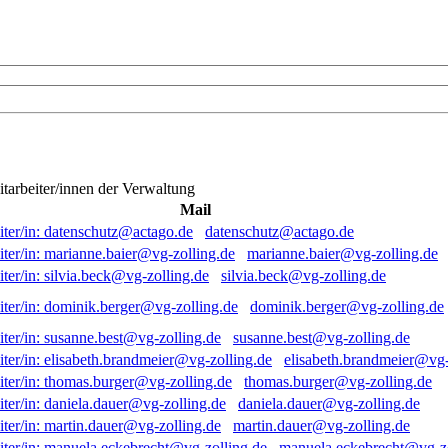
itarbeiter/innen der Verwaltung
Mail
datenschutz@actago.de
marianne.baier@vg-zolling.de
silvia.beck@vg-zolling.de
dominik.berger@vg-zolling.de
susanne.best@vg-zolling.de
elisabeth.brandmeier@vg-
thomas.burger@vg-zolling.de
daniela.dauer@vg-zolling.de
martin.dauer@vg-zolling.de
manuela.eckebrecht@vg-zo