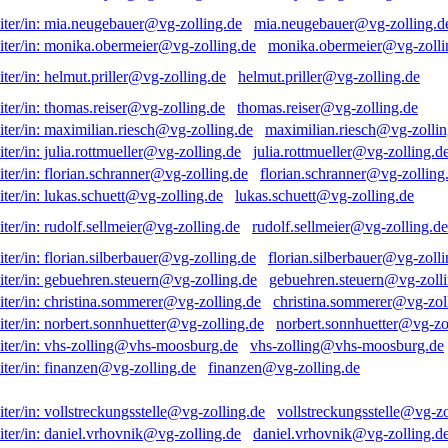
mia.neugebauer@vg-zolling.d
monika.obermeier@vg-zolli
helmut.priller@vg-zolling.de
thomas.reiser@vg-zolling.de
maximilian.riesch@vg-zollin
julia.rottmueller@vg-zolling.d
florian.schranner@vg-zolling
lukas.schuett@vg-zolling.de
rudolf.sellmeier@vg-zolling.de
florian.silberbauer@vg-zolli
gebuehren.steuern@vg-zolli
christina.sommerer@vg-zol
norbert.sonnhuetter@vg-zo
vhs-zolling@vhs-moosburg.de
finanzen@vg-zolling.de
vollstreckungsstelle@vg-zo
daniel.vrhovnik@vg-zolling.d