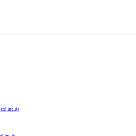
zolling.de
lling.de