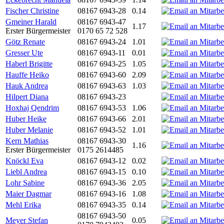
Fischer Christine
08167 6943-28
0.14
Gmeiner Harald
08167 6943-47
1.17
Erster Bürgermeister
0170 65 72 528
Götz Renate
08167 6943-24
1.01
Gresser Ute
08167 6943-11
0.01
Haberl Brigitte
08167 6943-25
1.05
Hauffe Heiko
08167 6943-60
2.09
Hauk Andrea
08167 6943-63
1.03
Hilpert Diana
08167 6943-23
Hoxhaj Qendrim
08167 6943-53
1.06
Huber Heike
08167 6943-66
2.01
Huber Melanie
08167 6943-52
1.01
Kern Mathias
08167 6943-30
1.16
Erster Bürgermeister
0175 2614485
Knöckl Eva
08167 6943-12
0.02
Liebl Andrea
08167 6943-15
0.10
Lohr Sabine
08167 6943-36
2.05
Maier Dagmar
08167 6943-16
1.08
Mehl Erika
08167 6943-35
0.14
08167 6943-50
Meyer Stefan
0.05