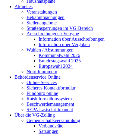
Haushaltspläne
Aktuelles
Veranstaltungen
Bekanntmachungen
Stellenangebote
Straßensperrungen im VG-Bereich
Ausschreibungen / Vergabe
Information über Ausschreibungen
Information über Vergaben
Wahlen / Abstimmungen
Kommunalwahl 2026
Bundestagswahl 2025
Europawahl 2024
Notrufnummern
Behördenservice Online
Online Services
Sicheres Kontaktformular
Fundbüro online
Ratsinformationssystem
Beschwerdemanagement
SEPA Lastschriftmandat
Über die VG-Zolling
Gemeinschaftsversammlung
Verbandsräte
Satzungen