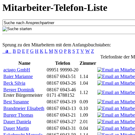
Mitarbeiter-Telefon-Liste
Sprung zu den Mitarbeitern mit dem Anfangsbuchstaben:
a
B
D
E
F
G
H
K
L
M
N
O
P
R
S
T
V
W
Z
Telefonliste der M
Name
Telefon
Zimmer
actago GmbH
09951 99990-20
Baier Marianne
08167 6943-51
1.14
Beck Silvia
08167 6943-26
1.04
Berger Dominik
08167 6943-46
1.12
Erster Bürgermeister
0171 4788152
Best Susanne
08167 6943-19
0.09
Brandmeier Elisabeth
08167 6943-13
0.10
Burger Thomas
08167 6943-21
1.09
Dauer Daniela
08167 6943-27
2.01
Dauer Martin
08167 6943-31
0.04
Eckebrecht Manuela
08167 6943-59
1.14