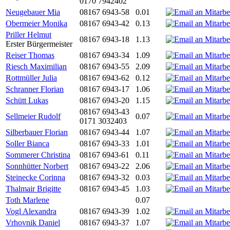
0170 7942402
Neugebauer Mia
08167 6943-58
0.01
Obermeier Monika
08167 6943-42
0.13
Priller Helmut
08167 6943-18
1.13
Erster Bürgermeister
Reiser Thomas
08167 6943-34
1.09
Riesch Maximilian
08167 6943-55
2.09
Rottmüller Julia
08167 6943-62
0.12
Schranner Florian
08167 6943-17
1.06
Schütt Lukas
08167 6943-20
1.15
08167 6943-43
Sellmeier Rudolf
0.07
0171 3032403
Silberbauer Florian
08167 6943-44
1.07
Soller Bianca
08167 6943-33
1.01
Sommerer Christina
08167 6943-61
0.11
Sonnhütter Norbert
08167 6943-22
2.06
Steinecke Corinna
08167 6943-32
0.03
Thalmair Brigitte
08167 6943-45
1.03
Toth Marlene
0.07
Vogl Alexandra
08167 6943-39
1.02
Vrhovnik Daniel
08167 6943-37
1.07