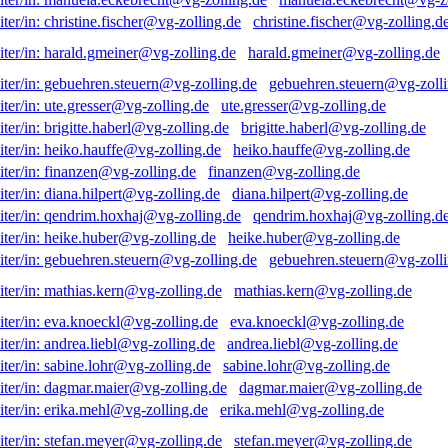
christine.fischer@vg-zolling.d
harald.gmeiner@vg-zolling.de
gebuehren.steuern@vg-zolli
ute.gresser@vg-zolling.de
brigitte.haberl@vg-zolling.de
heiko.hauffe@vg-zolling.de
finanzen@vg-zolling.de
diana.hilpert@vg-zolling.de
qendrim.hoxhaj@vg-zolling.d
heike.huber@vg-zolling.de
gebuehren.steuern@vg-zolli
mathias.kern@vg-zolling.de
eva.knoeckl@vg-zolling.de
andrea.liebl@vg-zolling.de
sabine.lohr@vg-zolling.de
dagmar.maier@vg-zolling.de
erika.mehl@vg-zolling.de
stefan.meyer@vg-zolling.de