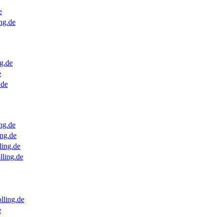
e
ng.de
g.de
e
.de
ng.de
ng.de
ling.de
lling.de
lling.de
e