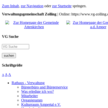
Zum Inhalt
,
zur Navigation
oder
zur Startseite
springen.
Verwaltungsgemeinschaft Zolling
| Online: https://www.vg-zolling.
VG Suche
suchen
Schriftgröße
A
A
A
Rathaus - Verwaltung
Bürgerbüro und Bürgerservice
Was erledige ich wo?
Mitarbeiter
Organigramm
Kulturraum Ampertal e.V.