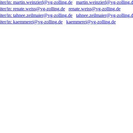
martin.weinzierl@vg-zolling.
renate.weiss@vg-zolling.de
tahnee.zeilmaier@vg-zolling.
kaemmerei@vg-zolling.de