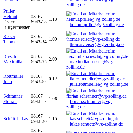
zolling.de
Priller
Helmut
08167
1.13
Erster
6943-18
helmut.priller@vg-zolling.de
Bürgermeister
Reiser
08167
1.09
Thomas
6943-34
thomas.reiser@vg-zolling.de
Riesch
08167
2.09
Maximilian
6943-55
maximilian.riesch@vg-
zolling.de
Rottmüller
08167
0.12
Julia
6943-62
julia.rottmueller@vg-zolling.de
Schranner
08167
1.06
Florian
6943-17
florian.schranner@vg-
zolling.de
08167
Schütt Lukas
1.15
6943-20
lukas.schuett@vg-zolling.de
08167