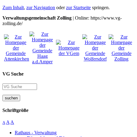
Zum Inhalt
,
zur Navigation
oder
zur Startseite
springen.
Verwaltungsgemeinschaft Zolling
| Online: https://www.vg-
zolling.de/
VG Suche
suchen
Schriftgröße
A
A
A
Rathaus - Verwaltung