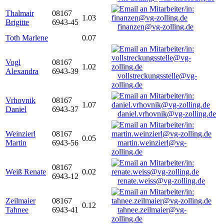
Thalmair
08167
1.03
Brigitte
6943-45
finanzen@vg-zolling.de
Toth Marlene
0.07
Vogl
08167
1.02
Alexandra
6943-39
vollstreckungsstelle@vg-
zolling.de
Vrhovnik
08167
1.07
Daniel
6943-37
daniel.vrhovnik@vg-zolling.de
Weinzierl
08167
0.05
Martin
6943-56
martin.weinzierl@vg-
zolling.de
08167
Weiß Renate
0.02
6943-12
renate.weiss@vg-zolling.de
Zeilmaier
08167
0.12
Tahnee
6943-41
tahnee.zeilmaier@vg-
zolling.de