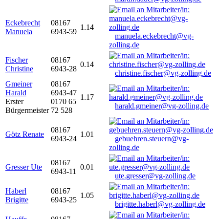
Eckebrecht
08167
1.14
Manuela
6943-59
manuela.eckebrecht@vg-
zolling.de
Fischer
08167
0.14
Christine
6943-28
christine.fischer@vg-zolling.de
Gmeiner
08167
Harald
6943-47
1.17
Erster
0170 65
harald.gmeiner@vg-zolling.de
Bürgermeister
72 528
08167
Götz Renate
1.01
6943-24
gebuehren.steuern@vg-
zolling.de
08167
Gresser Ute
0.01
6943-11
ute.gresser@vg-zolling.de
Haberl
08167
1.05
Brigitte
6943-25
brigitte.haberl@vg-zolling.de