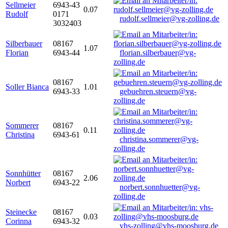
Sellmeier
6943-43
0.07
Rudolf
0171
rudolf.sellmeier@vg-zolling.de
3032403
Silberbauer
08167
1.07
Florian
6943-44
florian.silberbauer@vg-
zolling.de
08167
Soller Bianca
1.01
6943-33
gebuehren.steuern@vg-
zolling.de
Sommerer
08167
0.11
Christina
6943-61
christina.sommerer@vg-
zolling.de
Sonnhütter
08167
2.06
Norbert
6943-22
norbert.sonnhuetter@vg-
zolling.de
Steinecke
08167
0.03
Corinna
6943-32
vhs-zolling@vhs-moosburg.de