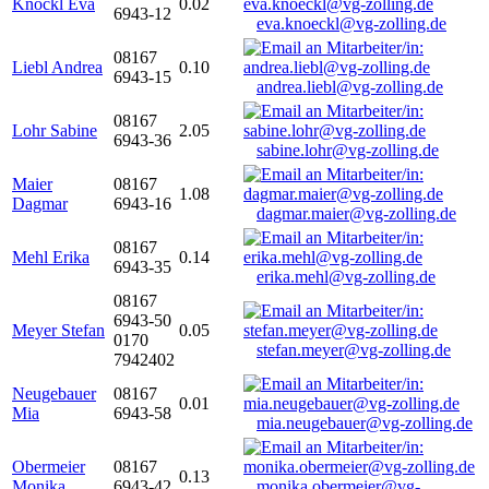
Knöckl Eva
0.02
6943-12
eva.knoeckl@vg-zolling.de
08167
Liebl Andrea
0.10
6943-15
andrea.liebl@vg-zolling.de
08167
Lohr Sabine
2.05
6943-36
sabine.lohr@vg-zolling.de
Maier
08167
1.08
Dagmar
6943-16
dagmar.maier@vg-zolling.de
08167
Mehl Erika
0.14
6943-35
erika.mehl@vg-zolling.de
08167
6943-50
Meyer Stefan
0.05
0170
stefan.meyer@vg-zolling.de
7942402
Neugebauer
08167
0.01
Mia
6943-58
mia.neugebauer@vg-zolling.de
Obermeier
08167
0.13
Monika
6943-42
monika.obermeier@vg-