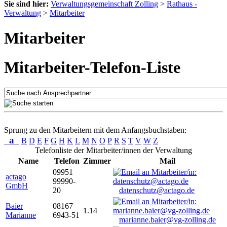
Sie sind hier:
Verwaltungsgemeinschaft Zolling
>
Rathaus -
Verwaltung
>
Mitarbeiter
Mitarbeiter
Mitarbeiter-Telefon-Liste
Sprung zu den Mitarbeitern mit dem Anfangsbuchstaben:
a
B
D
E
F
G
H
K
L
M
N
O
P
R
S
T
V
W
Z
Telefonliste der Mitarbeiter/innen der Verwaltung
Name
Telefon
Zimmer
Mail
09951
actago
99990-
GmbH
20
datenschutz@actago.de
Baier
08167
1.14
Marianne
6943-51
marianne.baier@vg-zolling.de