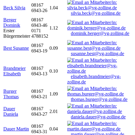
08167
Beck Silvia
1.04
6943-26
silvia.beck@vg-zolling.de
Berger
08167
Dominik
6943-46
1.12
Erster
0171
dominik.berger@vg-zolling.de
Bürgermeister
4788152
08167
Best Susanne
0.09
6943-19
susanne.best@vg-zolling.de
Brandmeier
08167
0.10
Elisabeth
6943-13
elisabeth.brandmeier@vg-
zolling.de
Burger
08167
1.09
Thomas
6943-21
thomas.burger@vg-zolling.de
Dauer
08167
2.01
Daniela
6943-27
daniela.dauer@vg-zolling.de
08167
Dauer Martin
0.04
6943-31
martin.dauer@vg-zolling.de