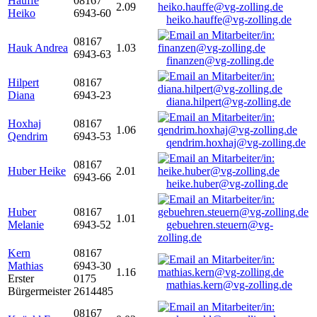
Hauffe
08167
2.09
Heiko
6943-60
heiko.hauffe@vg-zolling.de
08167
Hauk Andrea
1.03
6943-63
finanzen@vg-zolling.de
Hilpert
08167
Diana
6943-23
diana.hilpert@vg-zolling.de
Hoxhaj
08167
1.06
Qendrim
6943-53
qendrim.hoxhaj@vg-zolling.de
08167
Huber Heike
2.01
6943-66
heike.huber@vg-zolling.de
Huber
08167
1.01
Melanie
6943-52
gebuehren.steuern@vg-
zolling.de
Kern
08167
Mathias
6943-30
1.16
Erster
0175
mathias.kern@vg-zolling.de
Bürgermeister
2614485
08167