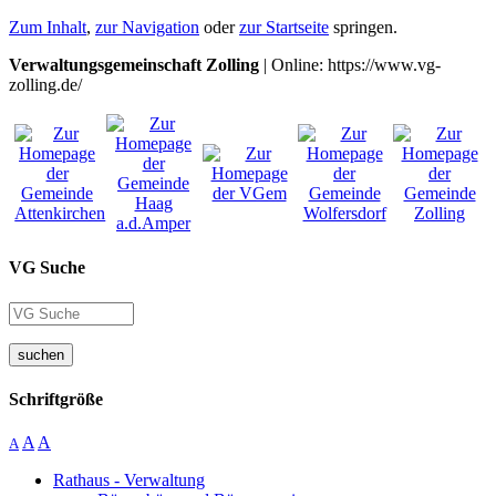
Zum Inhalt
,
zur Navigation
oder
zur Startseite
springen.
Verwaltungsgemeinschaft Zolling
| Online: https://www.vg-
zolling.de/
VG Suche
suchen
Schriftgröße
A
A
A
Rathaus - Verwaltung