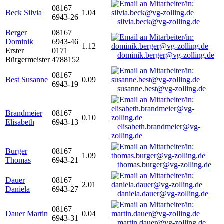
08167
Beck Silvia
1.04
6943-26
silvia.beck@vg-zolling.de
Berger
08167
Dominik
6943-46
1.12
Erster
0171
dominik.berger@vg-zolling.de
Bürgermeister
4788152
08167
Best Susanne
0.09
6943-19
susanne.best@vg-zolling.de
Brandmeier
08167
0.10
Elisabeth
6943-13
elisabeth.brandmeier@vg-
zolling.de
Burger
08167
1.09
Thomas
6943-21
thomas.burger@vg-zolling.de
Dauer
08167
2.01
Daniela
6943-27
daniela.dauer@vg-zolling.de
08167
Dauer Martin
0.04
6943-31
martin.dauer@vg-zolling.de