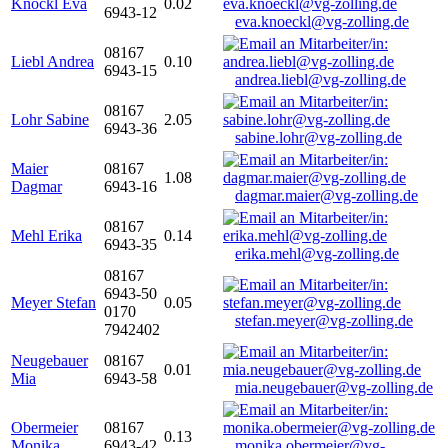
Knöckl Eva
0.02
6943-12
eva.knoeckl@vg-zolling.de
08167
Liebl Andrea
0.10
6943-15
andrea.liebl@vg-zolling.de
08167
Lohr Sabine
2.05
6943-36
sabine.lohr@vg-zolling.de
Maier
08167
1.08
Dagmar
6943-16
dagmar.maier@vg-zolling.de
08167
Mehl Erika
0.14
6943-35
erika.mehl@vg-zolling.de
08167
6943-50
Meyer Stefan
0.05
0170
stefan.meyer@vg-zolling.de
7942402
Neugebauer
08167
0.01
Mia
6943-58
mia.neugebauer@vg-zolling.de
Obermeier
08167
0.13
Monika
6943-42
monika.obermeier@vg-