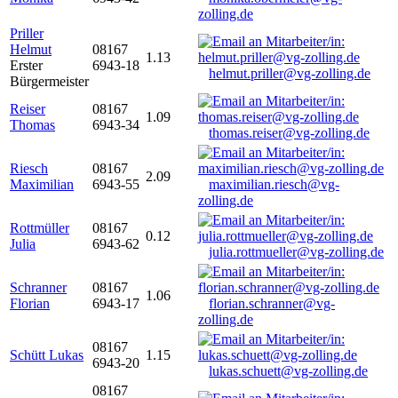
zolling.de
Priller
Helmut
08167
1.13
Erster
6943-18
helmut.priller@vg-zolling.de
Bürgermeister
Reiser
08167
1.09
Thomas
6943-34
thomas.reiser@vg-zolling.de
Riesch
08167
2.09
Maximilian
6943-55
maximilian.riesch@vg-
zolling.de
Rottmüller
08167
0.12
Julia
6943-62
julia.rottmueller@vg-zolling.de
Schranner
08167
1.06
Florian
6943-17
florian.schranner@vg-
zolling.de
08167
Schütt Lukas
1.15
6943-20
lukas.schuett@vg-zolling.de
08167