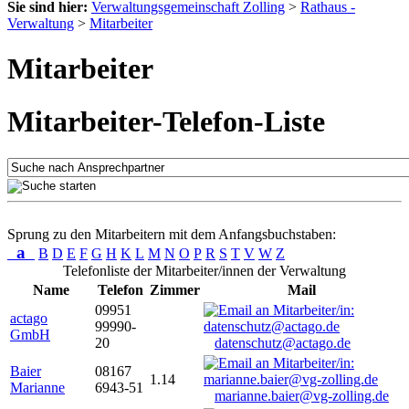
Sie sind hier:
Verwaltungsgemeinschaft Zolling
>
Rathaus -
Verwaltung
>
Mitarbeiter
Mitarbeiter
Mitarbeiter-Telefon-Liste
Sprung zu den Mitarbeitern mit dem Anfangsbuchstaben:
a
B
D
E
F
G
H
K
L
M
N
O
P
R
S
T
V
W
Z
Telefonliste der Mitarbeiter/innen der Verwaltung
Name
Telefon
Zimmer
Mail
09951
actago
99990-
GmbH
20
datenschutz@actago.de
Baier
08167
1.14
Marianne
6943-51
marianne.baier@vg-zolling.de