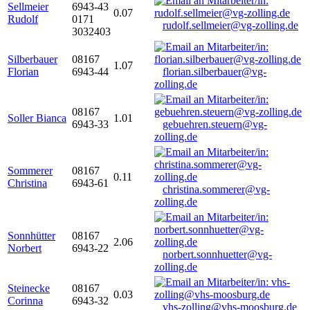
Sellmeier
6943-43
0.07
Rudolf
0171
rudolf.sellmeier@vg-zolling.de
3032403
Silberbauer
08167
1.07
Florian
6943-44
florian.silberbauer@vg-
zolling.de
08167
Soller Bianca
1.01
6943-33
gebuehren.steuern@vg-
zolling.de
Sommerer
08167
0.11
Christina
6943-61
christina.sommerer@vg-
zolling.de
Sonnhütter
08167
2.06
Norbert
6943-22
norbert.sonnhuetter@vg-
zolling.de
Steinecke
08167
0.03
Corinna
6943-32
vhs-zolling@vhs-moosburg.de