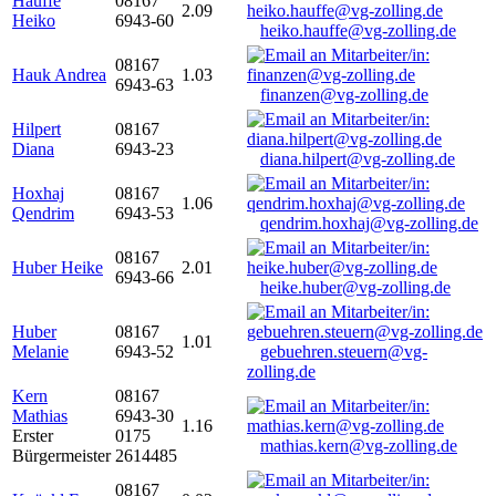
Hauffe
08167
2.09
Heiko
6943-60
heiko.hauffe@vg-zolling.de
08167
Hauk Andrea
1.03
6943-63
finanzen@vg-zolling.de
Hilpert
08167
Diana
6943-23
diana.hilpert@vg-zolling.de
Hoxhaj
08167
1.06
Qendrim
6943-53
qendrim.hoxhaj@vg-zolling.de
08167
Huber Heike
2.01
6943-66
heike.huber@vg-zolling.de
Huber
08167
1.01
Melanie
6943-52
gebuehren.steuern@vg-
zolling.de
Kern
08167
Mathias
6943-30
1.16
Erster
0175
mathias.kern@vg-zolling.de
Bürgermeister
2614485
08167