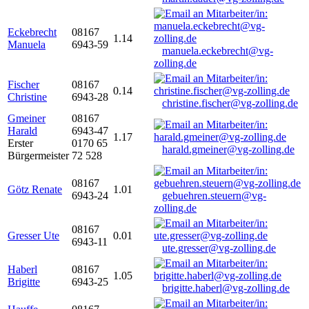
Eckebrecht
08167
1.14
Manuela
6943-59
manuela.eckebrecht@vg-
zolling.de
Fischer
08167
0.14
Christine
6943-28
christine.fischer@vg-zolling.de
Gmeiner
08167
Harald
6943-47
1.17
Erster
0170 65
harald.gmeiner@vg-zolling.de
Bürgermeister
72 528
08167
Götz Renate
1.01
6943-24
gebuehren.steuern@vg-
zolling.de
08167
Gresser Ute
0.01
6943-11
ute.gresser@vg-zolling.de
Haberl
08167
1.05
Brigitte
6943-25
brigitte.haberl@vg-zolling.de