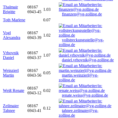
Thalmair
08167
1.03
Brigitte
6943-45
finanzen@vg-zolling.de
Toth Marlene
0.07
Vogl
08167
1.02
Alexandra
6943-39
vollstreckungsstelle@vg-
zolling.de
Vrhovnik
08167
1.07
Daniel
6943-37
daniel.vrhovnik@vg-zolling.de
Weinzierl
08167
0.05
Martin
6943-56
martin.weinzierl@vg-
zolling.de
08167
Weiß Renate
0.02
6943-12
renate.weiss@vg-zolling.de
Zeilmaier
08167
0.12
Tahnee
6943-41
tahnee.zeilmaier@vg-
zolling.de