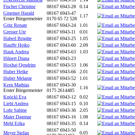
Fischer Christine
08167 6943-28
0.14
Gmeiner Harald
08167 6943-47
1.17
Erster Bürgermeister
0170 65 72 528
Götz Renate
08167 6943-24
1.01
Gresser Ute
08167 6943-11
0.01
Haberl Brigitte
08167 6943-25
1.05
Hauffe Heiko
08167 6943-60
2.09
Hauk Andrea
08167 6943-63
1.03
Hilpert Diana
08167 6943-23
Hoxhaj Qendrim
08167 6943-53
1.06
Huber Heike
08167 6943-66
2.01
Huber Melanie
08167 6943-52
1.01
Kern Mathias
08167 6943-30
1.16
Erster Bürgermeister
0175 2614485
Knöckl Eva
08167 6943-12
0.02
Liebl Andrea
08167 6943-15
0.10
Lohr Sabine
08167 6943-36
2.05
Maier Dagmar
08167 6943-16
1.08
Mehl Erika
08167 6943-35
0.14
08167 6943-50
Meyer Stefan
0.05