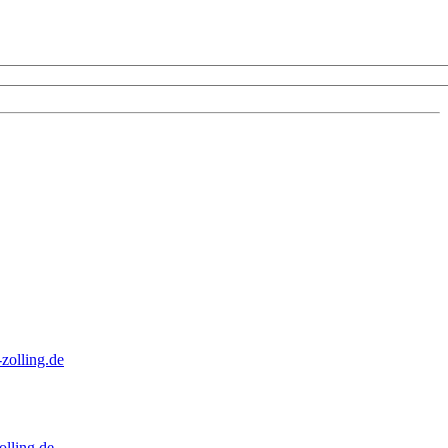
zolling.de
lling.de