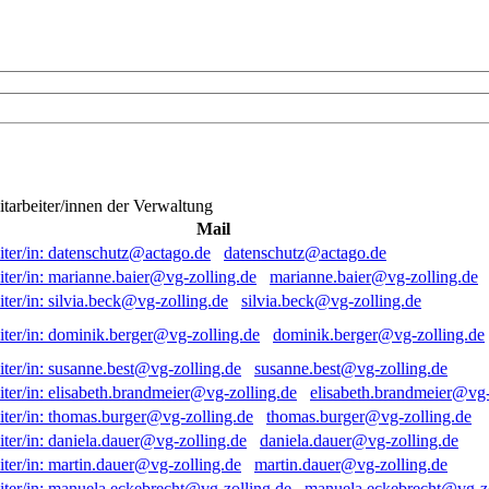
itarbeiter/innen der Verwaltung
Mail
datenschutz@actago.de
marianne.baier@vg-zolling.de
silvia.beck@vg-zolling.de
dominik.berger@vg-zolling.de
susanne.best@vg-zolling.de
elisabeth.brandmeier@vg-
thomas.burger@vg-zolling.de
daniela.dauer@vg-zolling.de
martin.dauer@vg-zolling.de
manuela.eckebrecht@vg-zo