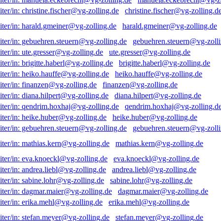
christine.fischer@vg-zolling.d
harald.gmeiner@vg-zolling.de
gebuehren.steuern@vg-zolli
ute.gresser@vg-zolling.de
brigitte.haberl@vg-zolling.de
heiko.hauffe@vg-zolling.de
finanzen@vg-zolling.de
diana.hilpert@vg-zolling.de
qendrim.hoxhaj@vg-zolling.d
heike.huber@vg-zolling.de
gebuehren.steuern@vg-zolli
mathias.kern@vg-zolling.de
eva.knoeckl@vg-zolling.de
andrea.liebl@vg-zolling.de
sabine.lohr@vg-zolling.de
dagmar.maier@vg-zolling.de
erika.mehl@vg-zolling.de
stefan.meyer@vg-zolling.de