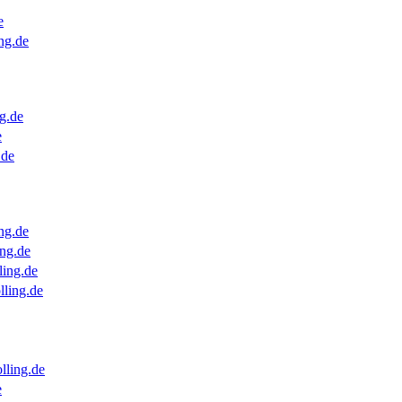
e
ng.de
g.de
e
.de
ng.de
ng.de
ling.de
lling.de
lling.de
e