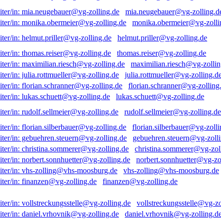
mia.neugebauer@vg-zolling.d
monika.obermeier@vg-zolli
helmut.priller@vg-zolling.de
thomas.reiser@vg-zolling.de
maximilian.riesch@vg-zollin
julia.rottmueller@vg-zolling.d
florian.schranner@vg-zolling
lukas.schuett@vg-zolling.de
rudolf.sellmeier@vg-zolling.de
florian.silberbauer@vg-zolli
gebuehren.steuern@vg-zolli
christina.sommerer@vg-zol
norbert.sonnhuetter@vg-zo
vhs-zolling@vhs-moosburg.de
finanzen@vg-zolling.de
vollstreckungsstelle@vg-zo
daniel.vrhovnik@vg-zolling.d