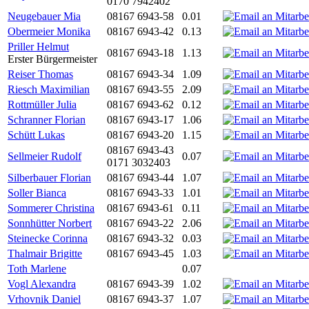
0170 7942402
Neugebauer Mia
08167 6943-58
0.01
Obermeier Monika
08167 6943-42
0.13
Priller Helmut
08167 6943-18
1.13
Erster Bürgermeister
Reiser Thomas
08167 6943-34
1.09
Riesch Maximilian
08167 6943-55
2.09
Rottmüller Julia
08167 6943-62
0.12
Schranner Florian
08167 6943-17
1.06
Schütt Lukas
08167 6943-20
1.15
08167 6943-43
Sellmeier Rudolf
0.07
0171 3032403
Silberbauer Florian
08167 6943-44
1.07
Soller Bianca
08167 6943-33
1.01
Sommerer Christina
08167 6943-61
0.11
Sonnhütter Norbert
08167 6943-22
2.06
Steinecke Corinna
08167 6943-32
0.03
Thalmair Brigitte
08167 6943-45
1.03
Toth Marlene
0.07
Vogl Alexandra
08167 6943-39
1.02
Vrhovnik Daniel
08167 6943-37
1.07