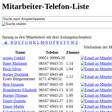
Mitarbeiter-Telefon-Liste
Sprung zu den Mitarbeitern mit dem Anfangsbuchstaben:
a
B
D
E
F
G
H
K
L
M
N
O
P
R
S
T
V
W
Z
Telefonliste der M
Name
Telefon
Zimmer
actago GmbH
09951 99990-20
Baier Marianne
08167 6943-51
1.14
Beck Silvia
08167 6943-26
1.04
Berger Dominik
08167 6943-46
1.12
Erster Bürgermeister
0171 4788152
Best Susanne
08167 6943-19
0.09
Brandmeier Elisabeth
08167 6943-13
0.10
Burger Thomas
08167 6943-21
1.09
Dauer Daniela
08167 6943-27
2.01
Dauer Martin
08167 6943-31
0.04
Eckebrecht Manuela
08167 6943-59
1.14