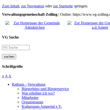
Zum Inhalt
,
zur Navigation
oder
zur Startseite
springen.
Verwaltungsgemeinschaft Zolling
| Online: https://www.vg-zolling.
VG Suche
suchen
Schriftgröße
A
A
A
Rathaus - Verwaltung
Bürgerbüro und Bürgerservice
Was erledige ich wo?
Mitarbeiter
Organigramm
Kulturraum Ampertal e.V.