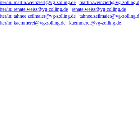
martin.weinzierl@vg-zolling.
renate.weiss@vg-zolling.de
tahnee.zeilmaier@vg-zolling.
kaemmerei@vg-zolling.de