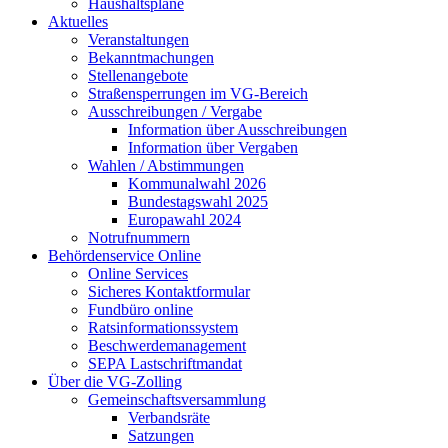
Haushaltspläne
Aktuelles
Veranstaltungen
Bekanntmachungen
Stellenangebote
Straßensperrungen im VG-Bereich
Ausschreibungen / Vergabe
Information über Ausschreibungen
Information über Vergaben
Wahlen / Abstimmungen
Kommunalwahl 2026
Bundestagswahl 2025
Europawahl 2024
Notrufnummern
Behördenservice Online
Online Services
Sicheres Kontaktformular
Fundbüro online
Ratsinformationssystem
Beschwerdemanagement
SEPA Lastschriftmandat
Über die VG-Zolling
Gemeinschaftsversammlung
Verbandsräte
Satzungen