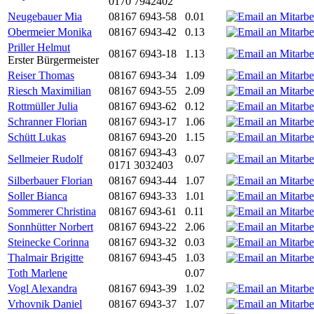
0170 7942402
Neugebauer Mia
08167 6943-58
0.01
Obermeier Monika
08167 6943-42
0.13
Priller Helmut
08167 6943-18
1.13
Erster Bürgermeister
Reiser Thomas
08167 6943-34
1.09
Riesch Maximilian
08167 6943-55
2.09
Rottmüller Julia
08167 6943-62
0.12
Schranner Florian
08167 6943-17
1.06
Schütt Lukas
08167 6943-20
1.15
08167 6943-43
Sellmeier Rudolf
0.07
0171 3032403
Silberbauer Florian
08167 6943-44
1.07
Soller Bianca
08167 6943-33
1.01
Sommerer Christina
08167 6943-61
0.11
Sonnhütter Norbert
08167 6943-22
2.06
Steinecke Corinna
08167 6943-32
0.03
Thalmair Brigitte
08167 6943-45
1.03
Toth Marlene
0.07
Vogl Alexandra
08167 6943-39
1.02
Vrhovnik Daniel
08167 6943-37
1.07