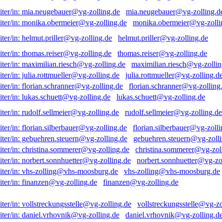
mia.neugebauer@vg-zolling.d
monika.obermeier@vg-zolli
helmut.priller@vg-zolling.de
thomas.reiser@vg-zolling.de
maximilian.riesch@vg-zollin
julia.rottmueller@vg-zolling.d
florian.schranner@vg-zolling
lukas.schuett@vg-zolling.de
rudolf.sellmeier@vg-zolling.de
florian.silberbauer@vg-zolli
gebuehren.steuern@vg-zolli
christina.sommerer@vg-zol
norbert.sonnhuetter@vg-zo
vhs-zolling@vhs-moosburg.de
finanzen@vg-zolling.de
vollstreckungsstelle@vg-zo
daniel.vrhovnik@vg-zolling.d