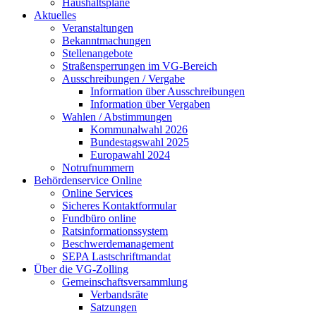
Haushaltspläne
Aktuelles
Veranstaltungen
Bekanntmachungen
Stellenangebote
Straßensperrungen im VG-Bereich
Ausschreibungen / Vergabe
Information über Ausschreibungen
Information über Vergaben
Wahlen / Abstimmungen
Kommunalwahl 2026
Bundestagswahl 2025
Europawahl 2024
Notrufnummern
Behördenservice Online
Online Services
Sicheres Kontaktformular
Fundbüro online
Ratsinformationssystem
Beschwerdemanagement
SEPA Lastschriftmandat
Über die VG-Zolling
Gemeinschaftsversammlung
Verbandsräte
Satzungen