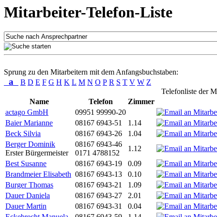
Mitarbeiter-Telefon-Liste
Sprung zu den Mitarbeitern mit dem Anfangsbuchstaben:
a
B
D
E
F
G
H
K
L
M
N
O
P
R
S
T
V
W
Z
Telefonliste der M
Name
Telefon
Zimmer
actago GmbH
09951 99990-20
Baier Marianne
08167 6943-51
1.14
Beck Silvia
08167 6943-26
1.04
Berger Dominik
08167 6943-46
1.12
Erster Bürgermeister
0171 4788152
Best Susanne
08167 6943-19
0.09
Brandmeier Elisabeth
08167 6943-13
0.10
Burger Thomas
08167 6943-21
1.09
Dauer Daniela
08167 6943-27
2.01
Dauer Martin
08167 6943-31
0.04
Eckebrecht Manuela
08167 6943-59
1.14