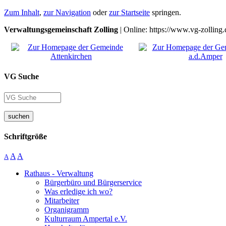
Zum Inhalt
,
zur Navigation
oder
zur Startseite
springen.
Verwaltungsgemeinschaft Zolling
| Online: https://www.vg-zolling.
VG Suche
suchen
Schriftgröße
A
A
A
Rathaus - Verwaltung
Bürgerbüro und Bürgerservice
Was erledige ich wo?
Mitarbeiter
Organigramm
Kulturraum Ampertal e.V.