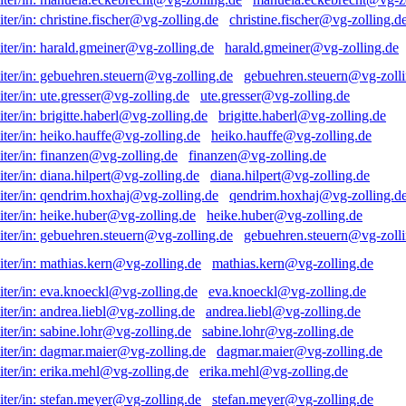
christine.fischer@vg-zolling.d
harald.gmeiner@vg-zolling.de
gebuehren.steuern@vg-zolli
ute.gresser@vg-zolling.de
brigitte.haberl@vg-zolling.de
heiko.hauffe@vg-zolling.de
finanzen@vg-zolling.de
diana.hilpert@vg-zolling.de
qendrim.hoxhaj@vg-zolling.d
heike.huber@vg-zolling.de
gebuehren.steuern@vg-zolli
mathias.kern@vg-zolling.de
eva.knoeckl@vg-zolling.de
andrea.liebl@vg-zolling.de
sabine.lohr@vg-zolling.de
dagmar.maier@vg-zolling.de
erika.mehl@vg-zolling.de
stefan.meyer@vg-zolling.de