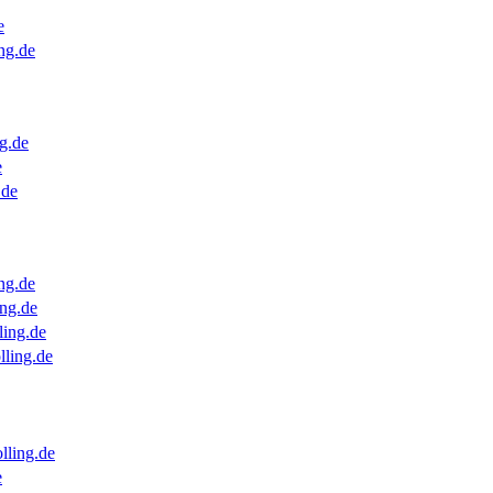
e
ng.de
g.de
e
.de
ng.de
ng.de
ling.de
lling.de
lling.de
e