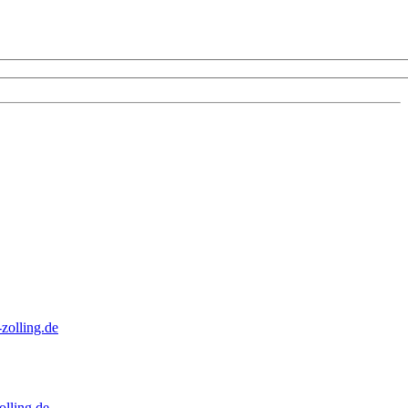
zolling.de
lling.de