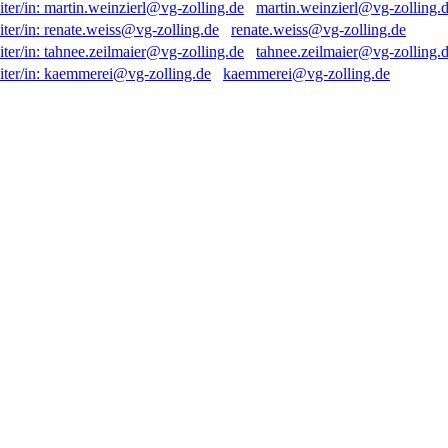
martin.weinzierl@vg-zolling.
renate.weiss@vg-zolling.de
tahnee.zeilmaier@vg-zolling.
kaemmerei@vg-zolling.de