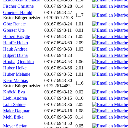
Fischer Christine
08167 6943-28
0.14
Gmeiner Harald
08167 6943-47
1.17
Erster Bürgermeister
0170 65 72 528
Götz Renate
08167 6943-24
1.01
Gresser Ute
08167 6943-11
0.01
Haberl Brigitte
08167 6943-25
1.05
Hauffe Heiko
08167 6943-60
2.09
Hauk Andrea
08167 6943-63
1.03
Hilpert Diana
08167 6943-23
Hoxhaj Qendrim
08167 6943-53
1.06
Huber Heike
08167 6943-66
2.01
Huber Melanie
08167 6943-52
1.01
Kern Mathias
08167 6943-30
1.16
Erster Bürgermeister
0175 2614485
Knöckl Eva
08167 6943-12
0.02
Liebl Andrea
08167 6943-15
0.10
Lohr Sabine
08167 6943-36
2.05
Maier Dagmar
08167 6943-16
1.08
Mehl Erika
08167 6943-35
0.14
08167 6943-50
Meyer Stefan
0.05