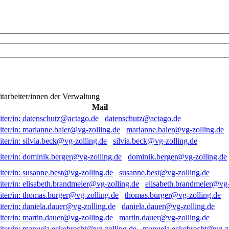
itarbeiter/innen der Verwaltung
Mail
datenschutz@actago.de
marianne.baier@vg-zolling.de
silvia.beck@vg-zolling.de
dominik.berger@vg-zolling.de
susanne.best@vg-zolling.de
elisabeth.brandmeier@vg-
thomas.burger@vg-zolling.de
daniela.dauer@vg-zolling.de
martin.dauer@vg-zolling.de
manuela.eckebrecht@vg-zo