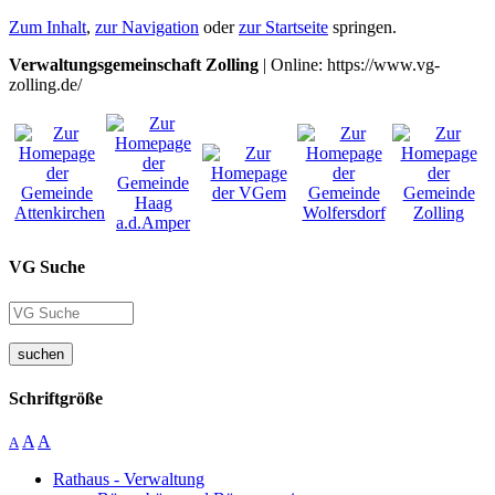
Zum Inhalt
,
zur Navigation
oder
zur Startseite
springen.
Verwaltungsgemeinschaft Zolling
| Online: https://www.vg-
zolling.de/
VG Suche
suchen
Schriftgröße
A
A
A
Rathaus - Verwaltung