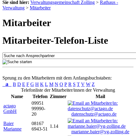
Sie sind hier:
Verwaltungsgemeinschaft Zolling
>
Rathaus -
Verwaltung
>
Mitarbeiter
Mitarbeiter
Mitarbeiter-Telefon-Liste
Sprung zu den Mitarbeitern mit dem Anfangsbuchstaben:
a
B
D
E
F
G
H
K
L
M
N
O
P
R
S
T
V
W
Z
Telefonliste der Mitarbeiter/innen der Verwaltung
Name
Telefon
Zimmer
Mail
09951
actago
99990-
GmbH
20
datenschutz@actago.de
Baier
08167
1.14
Marianne
6943-51
marianne.baier@vg-zolling.de