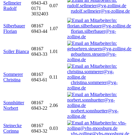
Sellmeier
6943-43
0.07
Rudolf
0171
rudolf.sellmeier@vg-zolling.de
3032403
Silberbauer
08167
1.07
Florian
6943-44
florian.silberbauer@vg-
zolling.de
08167
Soller Bianca
1.01
6943-33
gebuehren.steuern@vg-
zolling.de
Sommerer
08167
0.11
Christina
6943-61
christina.sommerer@vg-
zolling.de
Sonnhütter
08167
2.06
Norbert
6943-22
norbert.sonnhuetter@vg-
zolling.de
Steinecke
08167
0.03
Corinna
6943-32
vhs-zolling@vhs-moosburg.de