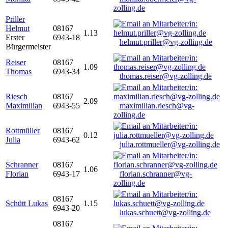
zolling.de
Priller
Helmut
08167
1.13
Erster
6943-18
helmut.priller@vg-zolling.de
Bürgermeister
Reiser
08167
1.09
Thomas
6943-34
thomas.reiser@vg-zolling.de
Riesch
08167
2.09
Maximilian
6943-55
maximilian.riesch@vg-
zolling.de
Rottmüller
08167
0.12
Julia
6943-62
julia.rottmueller@vg-zolling.de
Schranner
08167
1.06
Florian
6943-17
florian.schranner@vg-
zolling.de
08167
Schütt Lukas
1.15
6943-20
lukas.schuett@vg-zolling.de
08167