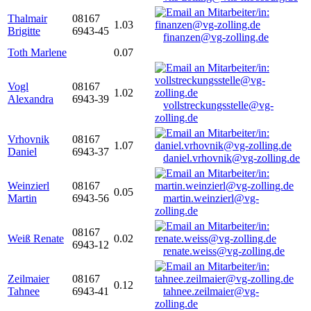
Thalmair
08167
1.03
Brigitte
6943-45
finanzen@vg-zolling.de
Toth Marlene
0.07
Vogl
08167
1.02
Alexandra
6943-39
vollstreckungsstelle@vg-
zolling.de
Vrhovnik
08167
1.07
Daniel
6943-37
daniel.vrhovnik@vg-zolling.de
Weinzierl
08167
0.05
Martin
6943-56
martin.weinzierl@vg-
zolling.de
08167
Weiß Renate
0.02
6943-12
renate.weiss@vg-zolling.de
Zeilmaier
08167
0.12
Tahnee
6943-41
tahnee.zeilmaier@vg-
zolling.de