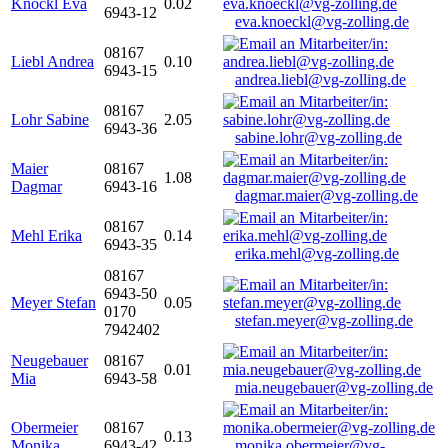
Knöckl Eva
0.02
6943-12
eva.knoeckl@vg-zolling.de
08167
Liebl Andrea
0.10
6943-15
andrea.liebl@vg-zolling.de
08167
Lohr Sabine
2.05
6943-36
sabine.lohr@vg-zolling.de
Maier
08167
1.08
Dagmar
6943-16
dagmar.maier@vg-zolling.de
08167
Mehl Erika
0.14
6943-35
erika.mehl@vg-zolling.de
08167
6943-50
Meyer Stefan
0.05
0170
stefan.meyer@vg-zolling.de
7942402
Neugebauer
08167
0.01
Mia
6943-58
mia.neugebauer@vg-zolling.de
Obermeier
08167
0.13
Monika
6943-42
monika.obermeier@vg-