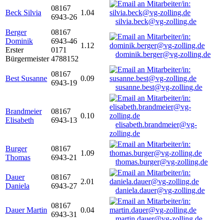
08167
Beck Silvia
1.04
6943-26
silvia.beck@vg-zolling.de
Berger
08167
Dominik
6943-46
1.12
Erster
0171
dominik.berger@vg-zolling.de
Bürgermeister
4788152
08167
Best Susanne
0.09
6943-19
susanne.best@vg-zolling.de
Brandmeier
08167
0.10
Elisabeth
6943-13
elisabeth.brandmeier@vg-
zolling.de
Burger
08167
1.09
Thomas
6943-21
thomas.burger@vg-zolling.de
Dauer
08167
2.01
Daniela
6943-27
daniela.dauer@vg-zolling.de
08167
Dauer Martin
0.04
6943-31
martin.dauer@vg-zolling.de