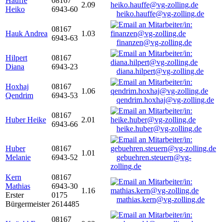
Hauffe
08167
2.09
Heiko
6943-60
heiko.hauffe@vg-zolling.de
08167
Hauk Andrea
1.03
6943-63
finanzen@vg-zolling.de
Hilpert
08167
Diana
6943-23
diana.hilpert@vg-zolling.de
Hoxhaj
08167
1.06
Qendrim
6943-53
qendrim.hoxhaj@vg-zolling.de
08167
Huber Heike
2.01
6943-66
heike.huber@vg-zolling.de
Huber
08167
1.01
Melanie
6943-52
gebuehren.steuern@vg-
zolling.de
Kern
08167
Mathias
6943-30
1.16
Erster
0175
mathias.kern@vg-zolling.de
Bürgermeister
2614485
08167