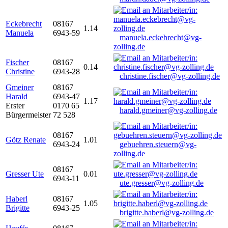
Eckebrecht
08167
1.14
Manuela
6943-59
manuela.eckebrecht@vg-
zolling.de
Fischer
08167
0.14
Christine
6943-28
christine.fischer@vg-zolling.de
Gmeiner
08167
Harald
6943-47
1.17
Erster
0170 65
harald.gmeiner@vg-zolling.de
Bürgermeister
72 528
08167
Götz Renate
1.01
6943-24
gebuehren.steuern@vg-
zolling.de
08167
Gresser Ute
0.01
6943-11
ute.gresser@vg-zolling.de
Haberl
08167
1.05
Brigitte
6943-25
brigitte.haberl@vg-zolling.de