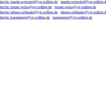
martin.weinzierl@vg-zolling.
renate.weiss@vg-zolling.de
tahnee.zeilmaier@vg-zolling.
kaemmerei@vg-zolling.de