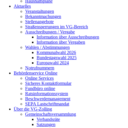
Haushaltspläne
Aktuelles
Veranstaltungen
Bekanntmachungen
Stellenangebote
Straßensperrungen im VG-Bereich
Ausschreibungen / Vergabe
Information über Ausschreibungen
Information über Vergaben
Wahlen / Abstimmungen
Kommunalwahl 2026
Bundestagswahl 2025
Europawahl 2024
Notrufnummern
Behördenservice Online
Online Services
Sicheres Kontaktformular
Fundbüro online
Ratsinformationssystem
Beschwerdemanagement
SEPA Lastschriftmandat
Über die VG-Zolling
Gemeinschaftsversammlung
Verbandsräte
Satzungen