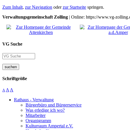
Zum Inhalt
,
zur Navigation
oder
zur Startseite
springen.
Verwaltungsgemeinschaft Zolling
| Online: https://www.vg-zolling.
VG Suche
suchen
Schriftgröße
A
A
A
Rathaus - Verwaltung
Bürgerbüro und Bürgerservice
Was erledige ich wo?
Mitarbeiter
Organigramm
Kulturraum Ampertal e.V.