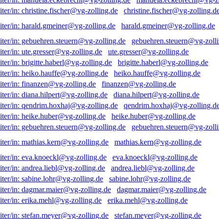
christine.fischer@vg-zolling.d
harald.gmeiner@vg-zolling.de
gebuehren.steuern@vg-zolli
ute.gresser@vg-zolling.de
brigitte.haberl@vg-zolling.de
heiko.hauffe@vg-zolling.de
finanzen@vg-zolling.de
diana.hilpert@vg-zolling.de
qendrim.hoxhaj@vg-zolling.d
heike.huber@vg-zolling.de
gebuehren.steuern@vg-zolli
mathias.kern@vg-zolling.de
eva.knoeckl@vg-zolling.de
andrea.liebl@vg-zolling.de
sabine.lohr@vg-zolling.de
dagmar.maier@vg-zolling.de
erika.mehl@vg-zolling.de
stefan.meyer@vg-zolling.de