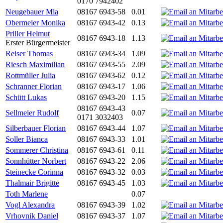
0170 7942402
Neugebauer Mia
08167 6943-58
0.01
Obermeier Monika
08167 6943-42
0.13
Priller Helmut
08167 6943-18
1.13
Erster Bürgermeister
Reiser Thomas
08167 6943-34
1.09
Riesch Maximilian
08167 6943-55
2.09
Rottmüller Julia
08167 6943-62
0.12
Schranner Florian
08167 6943-17
1.06
Schütt Lukas
08167 6943-20
1.15
08167 6943-43
Sellmeier Rudolf
0.07
0171 3032403
Silberbauer Florian
08167 6943-44
1.07
Soller Bianca
08167 6943-33
1.01
Sommerer Christina
08167 6943-61
0.11
Sonnhütter Norbert
08167 6943-22
2.06
Steinecke Corinna
08167 6943-32
0.03
Thalmair Brigitte
08167 6943-45
1.03
Toth Marlene
0.07
Vogl Alexandra
08167 6943-39
1.02
Vrhovnik Daniel
08167 6943-37
1.07