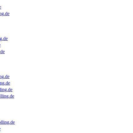
e
ng.de
g.de
e
.de
ng.de
ng.de
ling.de
lling.de
lling.de
e