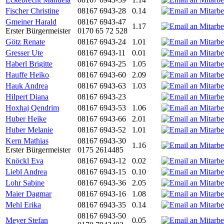
Fischer Christine
08167 6943-28
0.14
Gmeiner Harald
08167 6943-47
1.17
Erster Bürgermeister
0170 65 72 528
Götz Renate
08167 6943-24
1.01
Gresser Ute
08167 6943-11
0.01
Haberl Brigitte
08167 6943-25
1.05
Hauffe Heiko
08167 6943-60
2.09
Hauk Andrea
08167 6943-63
1.03
Hilpert Diana
08167 6943-23
Hoxhaj Qendrim
08167 6943-53
1.06
Huber Heike
08167 6943-66
2.01
Huber Melanie
08167 6943-52
1.01
Kern Mathias
08167 6943-30
1.16
Erster Bürgermeister
0175 2614485
Knöckl Eva
08167 6943-12
0.02
Liebl Andrea
08167 6943-15
0.10
Lohr Sabine
08167 6943-36
2.05
Maier Dagmar
08167 6943-16
1.08
Mehl Erika
08167 6943-35
0.14
08167 6943-50
Meyer Stefan
0.05