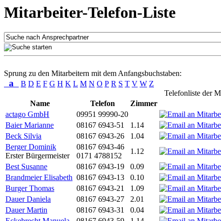
Mitarbeiter-Telefon-Liste
Sprung zu den Mitarbeitern mit dem Anfangsbuchstaben:
a
B
D
E
F
G
H
K
L
M
N
O
P
R
S
T
V
W
Z
Telefonliste der M
Name
Telefon
Zimmer
actago GmbH
09951 99990-20
Baier Marianne
08167 6943-51
1.14
Beck Silvia
08167 6943-26
1.04
Berger Dominik
08167 6943-46
1.12
Erster Bürgermeister
0171 4788152
Best Susanne
08167 6943-19
0.09
Brandmeier Elisabeth
08167 6943-13
0.10
Burger Thomas
08167 6943-21
1.09
Dauer Daniela
08167 6943-27
2.01
Dauer Martin
08167 6943-31
0.04
Eckebrecht Manuela
08167 6943-59
1.14