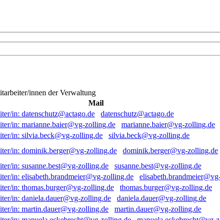
itarbeiter/innen der Verwaltung
Mail
datenschutz@actago.de
marianne.baier@vg-zolling.de
silvia.beck@vg-zolling.de
dominik.berger@vg-zolling.de
susanne.best@vg-zolling.de
elisabeth.brandmeier@vg-
thomas.burger@vg-zolling.de
daniela.dauer@vg-zolling.de
martin.dauer@vg-zolling.de
manuela.eckebrecht@vg-zo