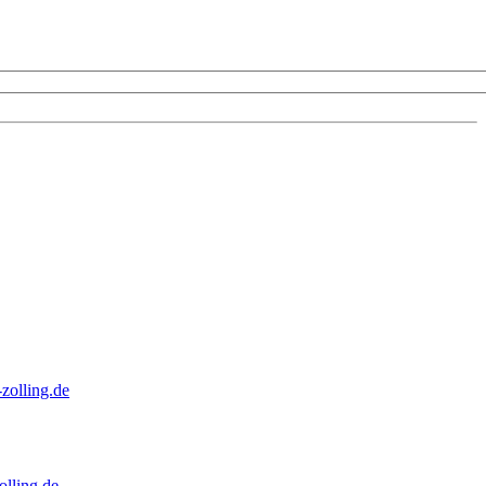
zolling.de
lling.de