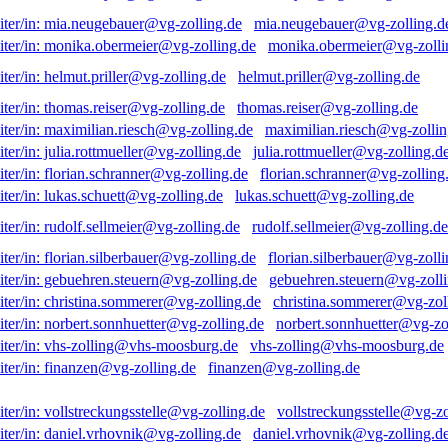
mia.neugebauer@vg-zolling.d
monika.obermeier@vg-zolli
helmut.priller@vg-zolling.de
thomas.reiser@vg-zolling.de
maximilian.riesch@vg-zollin
julia.rottmueller@vg-zolling.d
florian.schranner@vg-zolling
lukas.schuett@vg-zolling.de
rudolf.sellmeier@vg-zolling.de
florian.silberbauer@vg-zolli
gebuehren.steuern@vg-zolli
christina.sommerer@vg-zol
norbert.sonnhuetter@vg-zo
vhs-zolling@vhs-moosburg.de
finanzen@vg-zolling.de
vollstreckungsstelle@vg-zo
daniel.vrhovnik@vg-zolling.d