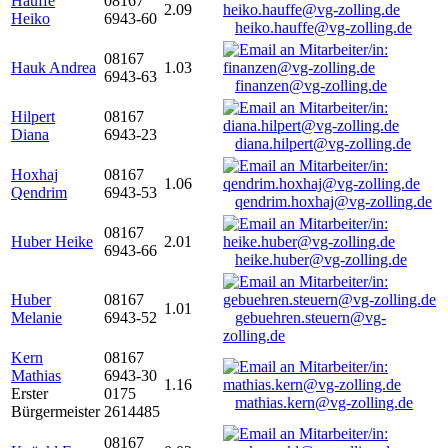
Hauffe
08167
2.09
Heiko
6943-60
heiko.hauffe@vg-zolling.de
08167
Hauk Andrea
1.03
6943-63
finanzen@vg-zolling.de
Hilpert
08167
Diana
6943-23
diana.hilpert@vg-zolling.de
Hoxhaj
08167
1.06
Qendrim
6943-53
qendrim.hoxhaj@vg-zolling.de
08167
Huber Heike
2.01
6943-66
heike.huber@vg-zolling.de
Huber
08167
1.01
Melanie
6943-52
gebuehren.steuern@vg-
zolling.de
Kern
08167
Mathias
6943-30
1.16
Erster
0175
mathias.kern@vg-zolling.de
Bürgermeister
2614485
08167