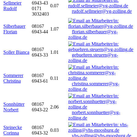
Sellmeier
6943-43
0.07
Rudolf
0171
rudolf.sellmeier@vg-zolling.de
3032403
Silberbauer
08167
1.07
Florian
6943-44
florian.silberbauer@vg-
zolling.de
08167
Soller Bianca
1.01
6943-33
gebuehren.steuern@vg-
zolling.de
Sommerer
08167
0.11
Christina
6943-61
christina.sommerer@vg-
zolling.de
Sonnhütter
08167
2.06
Norbert
6943-22
norbert.sonnhuetter@vg-
zolling.de
Steinecke
08167
0.03
Corinna
6943-32
vhs-zolling@vhs-moosburg.de