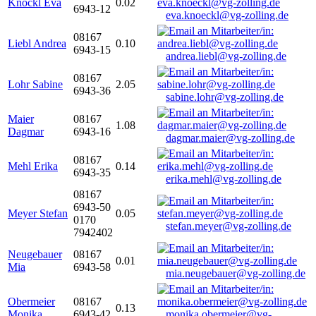
Knöckl Eva
0.02
6943-12
eva.knoeckl@vg-zolling.de
08167
Liebl Andrea
0.10
6943-15
andrea.liebl@vg-zolling.de
08167
Lohr Sabine
2.05
6943-36
sabine.lohr@vg-zolling.de
Maier
08167
1.08
Dagmar
6943-16
dagmar.maier@vg-zolling.de
08167
Mehl Erika
0.14
6943-35
erika.mehl@vg-zolling.de
08167
6943-50
Meyer Stefan
0.05
0170
stefan.meyer@vg-zolling.de
7942402
Neugebauer
08167
0.01
Mia
6943-58
mia.neugebauer@vg-zolling.de
Obermeier
08167
0.13
Monika
6943-42
monika.obermeier@vg-