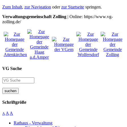
Zum Inhalt
,
zur Navigation
oder
zur Startseite
springen.
Verwaltungsgemeinschaft Zolling
| Online: https://www.vg-
zolling.de/
VG Suche
suchen
Schriftgröße
A
A
A
Rathaus - Verwaltung