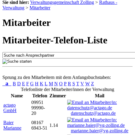
Sie sind hier:
Verwaltungsgemeinschaft Zolling
>
Rathaus -
Verwaltung
>
Mitarbeiter
Mitarbeiter
Mitarbeiter-Telefon-Liste
Sprung zu den Mitarbeitern mit dem Anfangsbuchstaben:
a
B
D
E
F
G
H
K
L
M
N
O
P
R
S
T
V
W
Z
Telefonliste der Mitarbeiter/innen der Verwaltung
Name
Telefon
Zimmer
Mail
09951
actago
99990-
GmbH
20
datenschutz@actago.de
Baier
08167
1.14
Marianne
6943-51
marianne.baier@vg-zolling.de