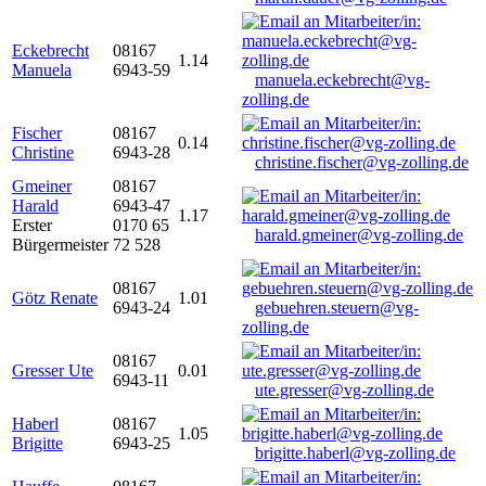
Eckebrecht
08167
1.14
Manuela
6943-59
manuela.eckebrecht@vg-
zolling.de
Fischer
08167
0.14
Christine
6943-28
christine.fischer@vg-zolling.de
Gmeiner
08167
Harald
6943-47
1.17
Erster
0170 65
harald.gmeiner@vg-zolling.de
Bürgermeister
72 528
08167
Götz Renate
1.01
6943-24
gebuehren.steuern@vg-
zolling.de
08167
Gresser Ute
0.01
6943-11
ute.gresser@vg-zolling.de
Haberl
08167
1.05
Brigitte
6943-25
brigitte.haberl@vg-zolling.de