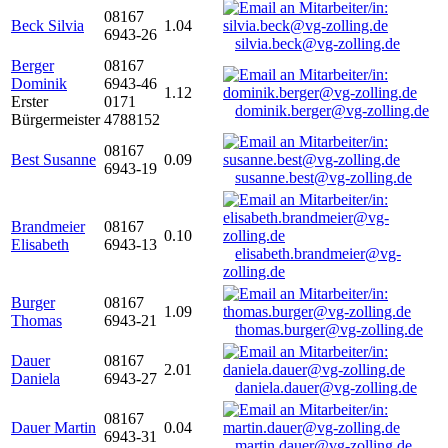
08167
Beck Silvia
1.04
6943-26
silvia.beck@vg-zolling.de
Berger
08167
Dominik
6943-46
1.12
Erster
0171
dominik.berger@vg-zolling.de
Bürgermeister
4788152
08167
Best Susanne
0.09
6943-19
susanne.best@vg-zolling.de
Brandmeier
08167
0.10
Elisabeth
6943-13
elisabeth.brandmeier@vg-
zolling.de
Burger
08167
1.09
Thomas
6943-21
thomas.burger@vg-zolling.de
Dauer
08167
2.01
Daniela
6943-27
daniela.dauer@vg-zolling.de
08167
Dauer Martin
0.04
6943-31
martin.dauer@vg-zolling.de