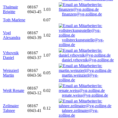
Thalmair
08167
1.03
Brigitte
6943-45
finanzen@vg-zolling.de
Toth Marlene
0.07
Vogl
08167
1.02
Alexandra
6943-39
vollstreckungsstelle@vg-
zolling.de
Vrhovnik
08167
1.07
Daniel
6943-37
daniel.vrhovnik@vg-zolling.de
Weinzierl
08167
0.05
Martin
6943-56
martin.weinzierl@vg-
zolling.de
08167
Weiß Renate
0.02
6943-12
renate.weiss@vg-zolling.de
Zeilmaier
08167
0.12
Tahnee
6943-41
tahnee.zeilmaier@vg-
zolling.de