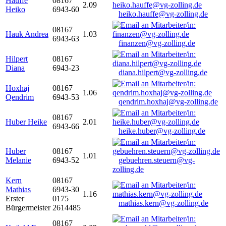
Hauffe
08167
2.09
Heiko
6943-60
heiko.hauffe@vg-zolling.de
08167
Hauk Andrea
1.03
6943-63
finanzen@vg-zolling.de
Hilpert
08167
Diana
6943-23
diana.hilpert@vg-zolling.de
Hoxhaj
08167
1.06
Qendrim
6943-53
qendrim.hoxhaj@vg-zolling.de
08167
Huber Heike
2.01
6943-66
heike.huber@vg-zolling.de
Huber
08167
1.01
Melanie
6943-52
gebuehren.steuern@vg-
zolling.de
Kern
08167
Mathias
6943-30
1.16
Erster
0175
mathias.kern@vg-zolling.de
Bürgermeister
2614485
08167