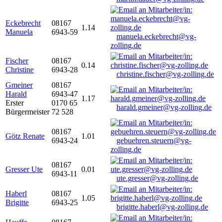
Eckebrecht
08167
1.14
Manuela
6943-59
manuela.eckebrecht@vg-
zolling.de
Fischer
08167
0.14
Christine
6943-28
christine.fischer@vg-zolling.de
Gmeiner
08167
Harald
6943-47
1.17
Erster
0170 65
harald.gmeiner@vg-zolling.de
Bürgermeister
72 528
08167
Götz Renate
1.01
6943-24
gebuehren.steuern@vg-
zolling.de
08167
Gresser Ute
0.01
6943-11
ute.gresser@vg-zolling.de
Haberl
08167
1.05
Brigitte
6943-25
brigitte.haberl@vg-zolling.de