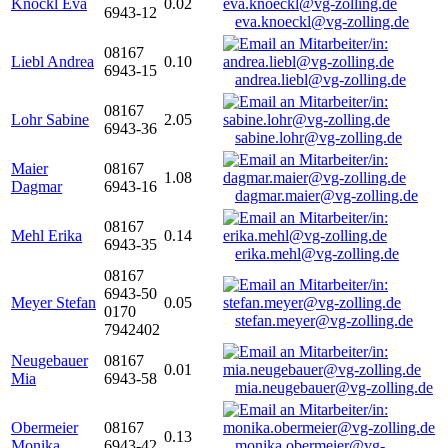
Knöckl Eva
0.02
6943-12
eva.knoeckl@vg-zolling.de
08167
Liebl Andrea
0.10
6943-15
andrea.liebl@vg-zolling.de
08167
Lohr Sabine
2.05
6943-36
sabine.lohr@vg-zolling.de
Maier
08167
1.08
Dagmar
6943-16
dagmar.maier@vg-zolling.de
08167
Mehl Erika
0.14
6943-35
erika.mehl@vg-zolling.de
08167
6943-50
Meyer Stefan
0.05
0170
stefan.meyer@vg-zolling.de
7942402
Neugebauer
08167
0.01
Mia
6943-58
mia.neugebauer@vg-zolling.de
Obermeier
08167
0.13
Monika
6943-42
monika.obermeier@vg-