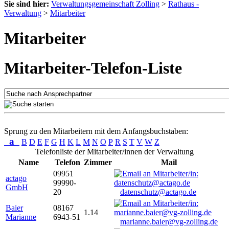
Sie sind hier:
Verwaltungsgemeinschaft Zolling
>
Rathaus -
Verwaltung
>
Mitarbeiter
Mitarbeiter
Mitarbeiter-Telefon-Liste
Sprung zu den Mitarbeitern mit dem Anfangsbuchstaben:
a
B
D
E
F
G
H
K
L
M
N
O
P
R
S
T
V
W
Z
Telefonliste der Mitarbeiter/innen der Verwaltung
Name
Telefon
Zimmer
Mail
09951
actago
99990-
GmbH
20
datenschutz@actago.de
Baier
08167
1.14
Marianne
6943-51
marianne.baier@vg-zolling.de