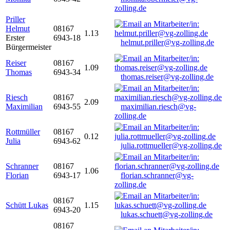
zolling.de
Priller
Helmut
08167
1.13
Erster
6943-18
helmut.priller@vg-zolling.de
Bürgermeister
Reiser
08167
1.09
Thomas
6943-34
thomas.reiser@vg-zolling.de
Riesch
08167
2.09
Maximilian
6943-55
maximilian.riesch@vg-
zolling.de
Rottmüller
08167
0.12
Julia
6943-62
julia.rottmueller@vg-zolling.de
Schranner
08167
1.06
Florian
6943-17
florian.schranner@vg-
zolling.de
08167
Schütt Lukas
1.15
6943-20
lukas.schuett@vg-zolling.de
08167