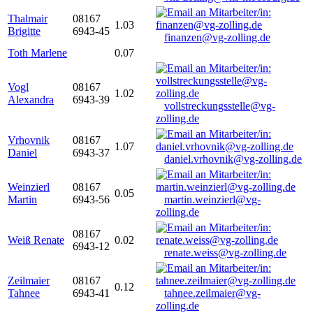
Thalmair
08167
1.03
Brigitte
6943-45
finanzen@vg-zolling.de
Toth Marlene
0.07
Vogl
08167
1.02
Alexandra
6943-39
vollstreckungsstelle@vg-
zolling.de
Vrhovnik
08167
1.07
Daniel
6943-37
daniel.vrhovnik@vg-zolling.de
Weinzierl
08167
0.05
Martin
6943-56
martin.weinzierl@vg-
zolling.de
08167
Weiß Renate
0.02
6943-12
renate.weiss@vg-zolling.de
Zeilmaier
08167
0.12
Tahnee
6943-41
tahnee.zeilmaier@vg-
zolling.de