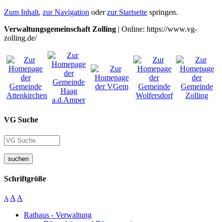
Zum Inhalt
,
zur Navigation
oder
zur Startseite
springen.
Verwaltungsgemeinschaft Zolling
| Online: https://www.vg-
zolling.de/
VG Suche
suchen
Schriftgröße
A
A
A
Rathaus - Verwaltung