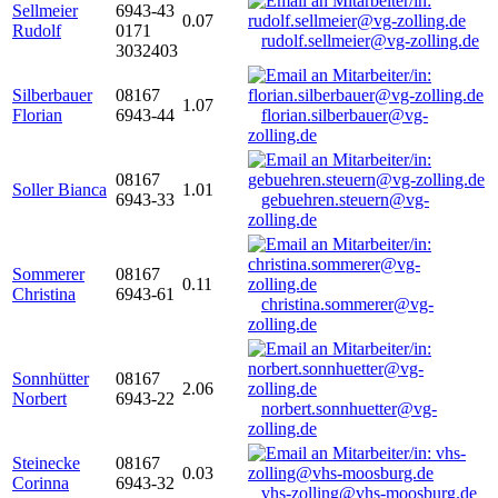
Sellmeier
6943-43
0.07
Rudolf
0171
rudolf.sellmeier@vg-zolling.de
3032403
Silberbauer
08167
1.07
Florian
6943-44
florian.silberbauer@vg-
zolling.de
08167
Soller Bianca
1.01
6943-33
gebuehren.steuern@vg-
zolling.de
Sommerer
08167
0.11
Christina
6943-61
christina.sommerer@vg-
zolling.de
Sonnhütter
08167
2.06
Norbert
6943-22
norbert.sonnhuetter@vg-
zolling.de
Steinecke
08167
0.03
Corinna
6943-32
vhs-zolling@vhs-moosburg.de