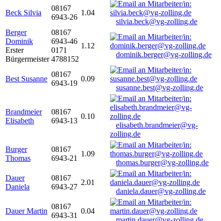
08167
Beck Silvia
1.04
6943-26
silvia.beck@vg-zolling.de
Berger
08167
Dominik
6943-46
1.12
Erster
0171
dominik.berger@vg-zolling.de
Bürgermeister
4788152
08167
Best Susanne
0.09
6943-19
susanne.best@vg-zolling.de
Brandmeier
08167
0.10
Elisabeth
6943-13
elisabeth.brandmeier@vg-
zolling.de
Burger
08167
1.09
Thomas
6943-21
thomas.burger@vg-zolling.de
Dauer
08167
2.01
Daniela
6943-27
daniela.dauer@vg-zolling.de
08167
Dauer Martin
0.04
6943-31
martin.dauer@vg-zolling.de