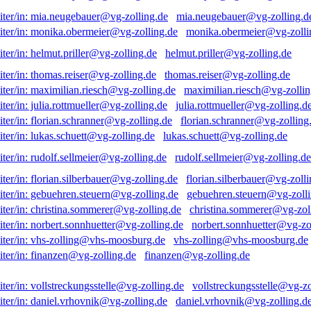
mia.neugebauer@vg-zolling.d
monika.obermeier@vg-zolli
helmut.priller@vg-zolling.de
thomas.reiser@vg-zolling.de
maximilian.riesch@vg-zollin
julia.rottmueller@vg-zolling.d
florian.schranner@vg-zolling
lukas.schuett@vg-zolling.de
rudolf.sellmeier@vg-zolling.de
florian.silberbauer@vg-zolli
gebuehren.steuern@vg-zolli
christina.sommerer@vg-zol
norbert.sonnhuetter@vg-zo
vhs-zolling@vhs-moosburg.de
finanzen@vg-zolling.de
vollstreckungsstelle@vg-zo
daniel.vrhovnik@vg-zolling.d