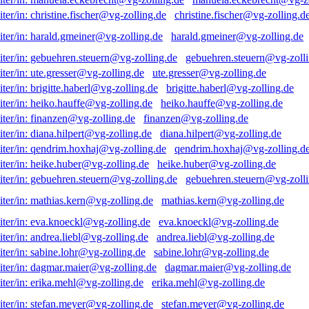
christine.fischer@vg-zolling.d
harald.gmeiner@vg-zolling.de
gebuehren.steuern@vg-zolli
ute.gresser@vg-zolling.de
brigitte.haberl@vg-zolling.de
heiko.hauffe@vg-zolling.de
finanzen@vg-zolling.de
diana.hilpert@vg-zolling.de
qendrim.hoxhaj@vg-zolling.d
heike.huber@vg-zolling.de
gebuehren.steuern@vg-zolli
mathias.kern@vg-zolling.de
eva.knoeckl@vg-zolling.de
andrea.liebl@vg-zolling.de
sabine.lohr@vg-zolling.de
dagmar.maier@vg-zolling.de
erika.mehl@vg-zolling.de
stefan.meyer@vg-zolling.de