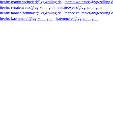
martin.weinzierl@vg-zolling.
renate.weiss@vg-zolling.de
tahnee.zeilmaier@vg-zolling.
kaemmerei@vg-zolling.de