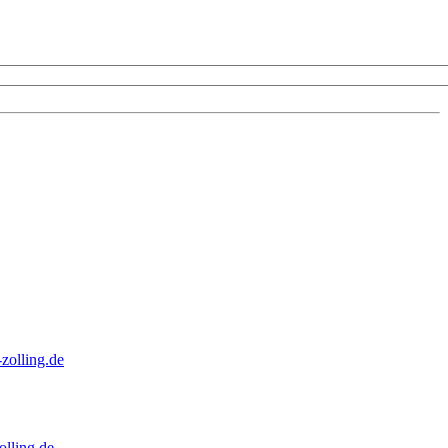
zolling.de
lling.de