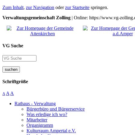
Zum Inhalt
,
zur Navigation
oder
zur Startseite
springen.
Verwaltungsgemeinschaft Zolling
| Online: https://www.vg-zolling.
VG Suche
suchen
Schriftgröße
A
A
A
Rathaus - Verwaltung
Bürgerbüro und Bürgerservice
Was erledige ich wo?
Mitarbeiter
Organigramm
Kulturraum Ampertal e.V.