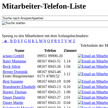
Mitarbeiter-Telefon-Liste
Sprung zu den Mitarbeitern mit dem Anfangsbuchstaben:
a
B
D
E
F
G
H
K
L
M
N
O
P
R
S
T
V
W
Z
Telefonliste der M
Name
Telefon
Zimmer
actago GmbH
09951 99990-20
Baier Marianne
08167 6943-51
1.14
Beck Silvia
08167 6943-26
1.04
Berger Dominik
08167 6943-46
1.12
Erster Bürgermeister
0171 4788152
Best Susanne
08167 6943-19
0.09
Brandmeier Elisabeth
08167 6943-13
0.10
Burger Thomas
08167 6943-21
1.09
Dauer Daniela
08167 6943-27
2.01
Dauer Martin
08167 6943-31
0.04
Eckebrecht Manuela
08167 6943-59
1.14