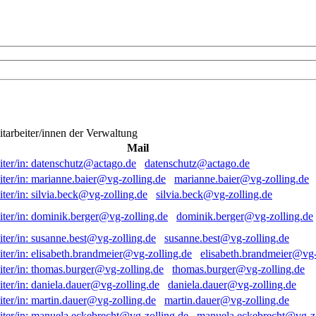
itarbeiter/innen der Verwaltung
Mail
datenschutz@actago.de
marianne.baier@vg-zolling.de
silvia.beck@vg-zolling.de
dominik.berger@vg-zolling.de
susanne.best@vg-zolling.de
elisabeth.brandmeier@vg-
thomas.burger@vg-zolling.de
daniela.dauer@vg-zolling.de
martin.dauer@vg-zolling.de
manuela.eckebrecht@vg-zo