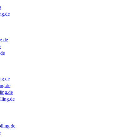
e
ng.de
g.de
e
.de
ng.de
ng.de
ling.de
lling.de
lling.de
e