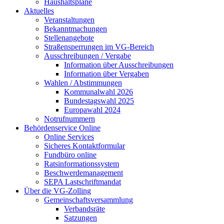
Haushaltspläne
Aktuelles
Veranstaltungen
Bekanntmachungen
Stellenangebote
Straßensperrungen im VG-Bereich
Ausschreibungen / Vergabe
Information über Ausschreibungen
Information über Vergaben
Wahlen / Abstimmungen
Kommunalwahl 2026
Bundestagswahl 2025
Europawahl 2024
Notrufnummern
Behördenservice Online
Online Services
Sicheres Kontaktformular
Fundbüro online
Ratsinformationssystem
Beschwerdemanagement
SEPA Lastschriftmandat
Über die VG-Zolling
Gemeinschaftsversammlung
Verbandsräte
Satzungen