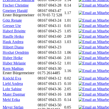
Fischer Christine
08167 6943-28
0.14
Gmeiner Harald
08167 6943-47
1.17
Erster Bürgermeister
0170 65 72 528
Götz Renate
08167 6943-24
1.01
Gresser Ute
08167 6943-11
0.01
Haberl Brigitte
08167 6943-25
1.05
Hauffe Heiko
08167 6943-60
2.09
Hauk Andrea
08167 6943-63
1.03
Hilpert Diana
08167 6943-23
Hoxhaj Qendrim
08167 6943-53
1.06
Huber Heike
08167 6943-66
2.01
Huber Melanie
08167 6943-52
1.01
Kern Mathias
08167 6943-30
1.16
Erster Bürgermeister
0175 2614485
Knöckl Eva
08167 6943-12
0.02
Liebl Andrea
08167 6943-15
0.10
Lohr Sabine
08167 6943-36
2.05
Maier Dagmar
08167 6943-16
1.08
Mehl Erika
08167 6943-35
0.14
08167 6943-50
Meyer Stefan
0.05