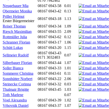
0170 7942402
Neugebauer Mia
08167 6943-58
0.01
Obermeier Monika
08167 6943-42
0.13
Priller Helmut
08167 6943-18
1.13
Erster Bürgermeister
Reiser Thomas
08167 6943-34
1.09
Riesch Maximilian
08167 6943-55
2.09
Rottmüller Julia
08167 6943-62
0.12
Schranner Florian
08167 6943-17
1.06
Schütt Lukas
08167 6943-20
1.15
08167 6943-43
Sellmeier Rudolf
0.07
0171 3032403
Silberbauer Florian
08167 6943-44
1.07
Soller Bianca
08167 6943-33
1.01
Sommerer Christina
08167 6943-61
0.11
Sonnhütter Norbert
08167 6943-22
2.06
Steinecke Corinna
08167 6943-32
0.03
Thalmair Brigitte
08167 6943-45
1.03
Toth Marlene
0.07
Vogl Alexandra
08167 6943-39
1.02
Vrhovnik Daniel
08167 6943-37
1.07